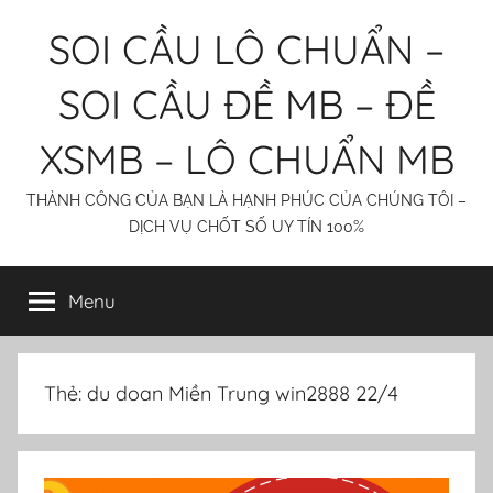
Skip
SOI CẦU LÔ CHUẨN –
to
content
SOI CẦU ĐỀ MB – ĐỀ
XSMB – LÔ CHUẨN MB
THÀNH CÔNG CỦA BẠN LÀ HẠNH PHÚC CỦA CHÚNG TÔI –
DỊCH VỤ CHỐT SỐ UY TÍN 100%
Menu
Thẻ:
du doan Miền Trung win2888 22/4