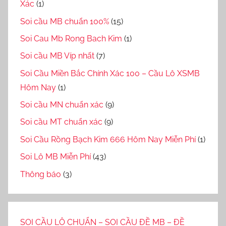
Xác
(1)
Soi cầu MB chuẩn 100%
(15)
Soi Cau Mb Rong Bach Kim
(1)
Soi cầu MB Víp nhất
(7)
Soi Cầu Miền Bắc Chính Xác 100 – Cầu Lô XSMB
Hôm Nay
(1)
Soi cầu MN chuẩn xác
(9)
Soi cầu MT chuẩn xác
(9)
Soi Cầu Rồng Bạch Kim 666 Hôm Nay Miễn Phí
(1)
Soi Lô MB Miễn Phí
(43)
Thông báo
(3)
SOI CẦU LÔ CHUẨN – SOI CẦU ĐỀ MB – ĐỀ