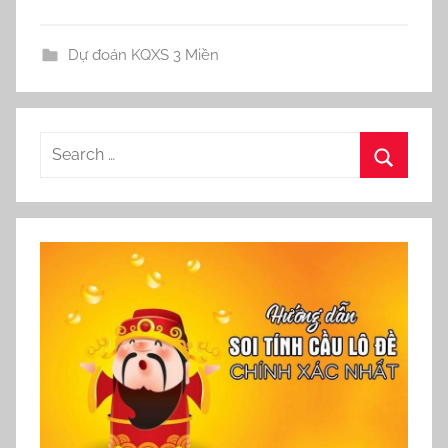
Dự đoán KQXS 3 Miền