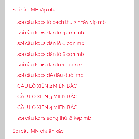
Soi cầu MB Víp nhất
soi cầu kqxs lô bạch thủ 2 nháy víp mb
soi cầu kqxs dàn lô 4 con mb
soi cầu kqxs dàn lô 6 con mb
soi cầu kqxs dàn lô 8 con mb
soi cầu kqxs dàn lô 10 con mb
soi cầu kqxs đề đầu đuôi mb
CẦU LÔ XIÊN 2 MIỀN BẮC
CẦU LÔ XIÊN 3 MIỀN BẮC
CẦU LÔ XIÊN 4 MIỀN BẮC
soi cầu kqxs song thủ lô kép mb
Soi cầu MN chuẩn xác