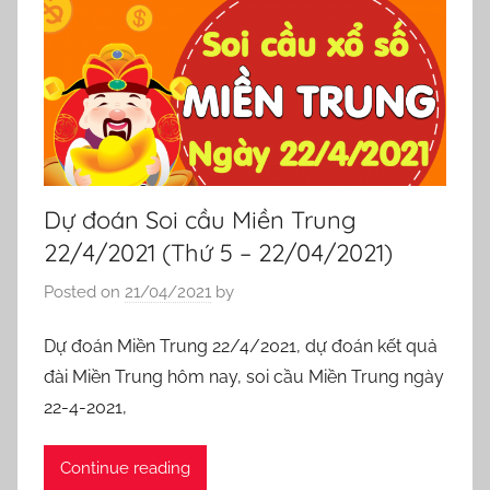
Dự đoán Soi cầu Miền Trung
22/4/2021 (Thứ 5 – 22/04/2021)
Posted on
21/04/2021
by
Dự đoán Miền Trung 22/4/2021, dự đoán kết quả
đài Miền Trung hôm nay, soi cầu Miền Trung ngày
22-4-2021,
Continue reading