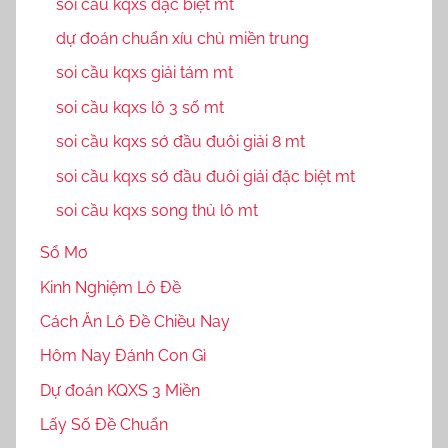
soi cầu kqxs đặc biệt mt
dự đoán chuẩn xíu chủ miền trung
soi cầu kqxs giải tám mt
soi cầu kqxs lô 3 số mt
soi cầu kqxs sớ đầu đuôi giải 8 mt
soi cầu kqxs sớ đầu đuôi giải đặc biệt mt
soi cầu kqxs song thủ lô mt
Sổ Mơ
Kinh Nghiệm Lô Đề
Cách Ăn Lô Đề Chiều Nay
Hôm Nay Đánh Con Gì
Dự đoán KQXS 3 Miền
Lấy Số Đề Chuẩn