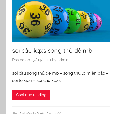
soi cầu kqxs song thủ đề mb
Posted on
15/04/2021
by
admin
soi cầu song thủ đề mb – song thu lo miền bắc –
soi lô xiên – soi cầu kqxs
Continue reading