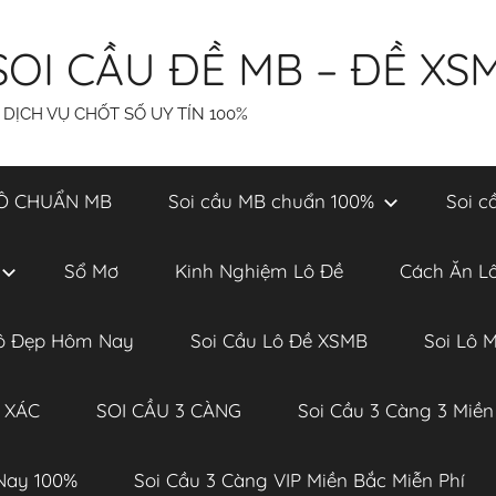
SOI CẦU ĐỀ MB – ĐỀ X
ỊCH VỤ CHỐT SỐ UY TÍN 100%
LÔ CHUẨN MB
Soi cầu MB chuẩn 100%
Soi c
Sổ Mơ
Kinh Nghiệm Lô Đề
Cách Ăn L
ô Đẹp Hôm Nay
Soi Cầu Lô Đề XSMB
Soi Lô 
H XÁC
SOI CẦU 3 CÀNG
Soi Cầu 3 Càng 3 Miền
Nay 100%
Soi Cầu 3 Càng VIP Miền Bắc Miễn Phí