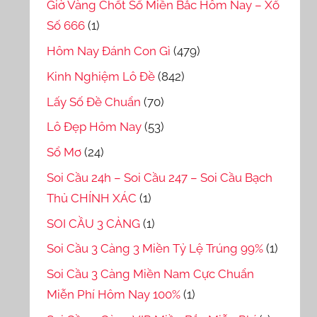
Giờ Vàng Chốt Số Miền Bắc Hôm Nay – Xổ
Số 666
(1)
Hôm Nay Đánh Con Gì
(479)
Kinh Nghiệm Lô Đề
(842)
Lấy Số Đề Chuẩn
(70)
Lô Đẹp Hôm Nay
(53)
Sổ Mơ
(24)
Soi Cầu 24h – Soi Cầu 247 – Soi Cầu Bạch
Thủ CHÍNH XÁC
(1)
SOI CẦU 3 CÀNG
(1)
Soi Cầu 3 Càng 3 Miền Tỷ Lệ Trúng 99%
(1)
Soi Cầu 3 Càng Miền Nam Cực Chuẩn
Miễn Phí Hôm Nay 100%
(1)