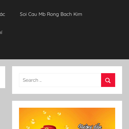
Xác
Soi Cau Mb Rong Bach Kim
í