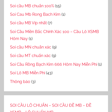
Soi cầu MB chuẩn 100%
(15)
Soi Cau Mb Rong Bach Kim
(1)
Soi cầu MB Víp nhất
(7)
Soi Cầu Miền Bắc Chính Xác 100 – Cầu Lô XSMB
Hôm Nay
(1)
Soi cầu MN chuẩn xác
(9)
Soi cầu MT chuẩn xác
(9)
Soi Cầu Rồng Bạch Kim 666 Hôm Nay Miễn Phí
(1)
Soi Lô MB Miễn Phí
(43)
Thông báo
(3)
SOI CẦU LÔ CHUẨN – SOI CẦU ĐỀ MB – ĐỀ