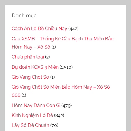
Danh mục
Cách Ăn Lô Đề Chiều Nay
(442)
Cau XSMB – Thống Kê Cầu Bạch Thủ Miền Bắc
Hôm Nay – Xổ Số
(1)
Chưa phân loại
(2)
Dự đoán KQXS 3 Miền
(1.510)
Gio Vang Chot So
(1)
Giờ Vàng Chốt Số Miền Bắc Hôm Nay – Xổ Số
666
(1)
Hôm Nay Đánh Con Gì
(479)
Kinh Nghiệm Lô Đề
(842)
Lấy Số Đề Chuẩn
(70)