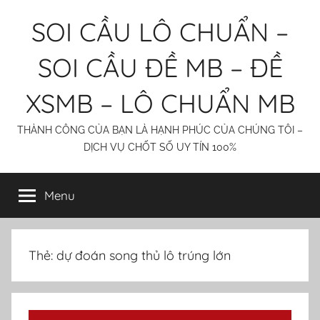
Skip
SOI CẦU LÔ CHUẨN –
to
content
SOI CẦU ĐỀ MB – ĐỀ
XSMB – LÔ CHUẨN MB
THÀNH CÔNG CỦA BẠN LÀ HẠNH PHÚC CỦA CHÚNG TÔI –
DỊCH VỤ CHỐT SỐ UY TÍN 100%
Menu
Thẻ:
dự đoán song thủ lô trúng lớn