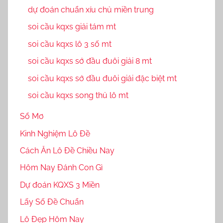
dự đoán chuẩn xíu chủ miền trung
soi cầu kqxs giải tám mt
soi cầu kqxs lô 3 số mt
soi cầu kqxs sớ đầu đuôi giải 8 mt
soi cầu kqxs sớ đầu đuôi giải đặc biệt mt
soi cầu kqxs song thủ lô mt
Sổ Mơ
Kinh Nghiệm Lô Đề
Cách Ăn Lô Đề Chiều Nay
Hôm Nay Đánh Con Gì
Dự đoán KQXS 3 Miền
Lấy Số Đề Chuẩn
Lô Đẹp Hôm Nay