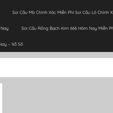
Soi Cầu Mb Chính Xác Miễn Phí Soi Cầu Lô Chính 
 Nay
Soi Cầu Rồng Bạch Kim 666 Hôm Nay Miễn Ph
Nay – Xổ Số