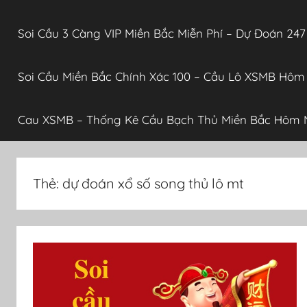
Soi Cầu 3 Càng VIP Miền Bắc Miễn Phí – Dự Đoán 247
Soi Cầu Miền Bắc Chính Xác 100 – Cầu Lô XSMB Hôm
Cau XSMB – Thống Kê Cầu Bạch Thủ Miền Bắc Hôm 
Thẻ:
dự đoán xổ số song thủ lô mt