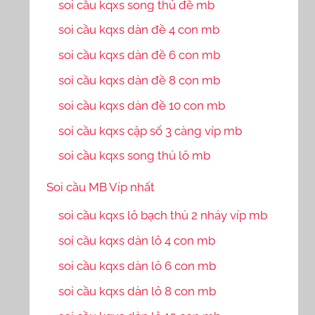
soi cầu kqxs song thủ đề mb
soi cầu kqxs dàn đề 4 con mb
soi cầu kqxs dàn đề 6 con mb
soi cầu kqxs dàn đề 8 con mb
soi cầu kqxs dàn đề 10 con mb
soi cầu kqxs cặp số 3 càng víp mb
soi cầu kqxs song thủ lô mb
Soi cầu MB Víp nhất
soi cầu kqxs lô bạch thủ 2 nháy víp mb
soi cầu kqxs dàn lô 4 con mb
soi cầu kqxs dàn lô 6 con mb
soi cầu kqxs dàn lô 8 con mb