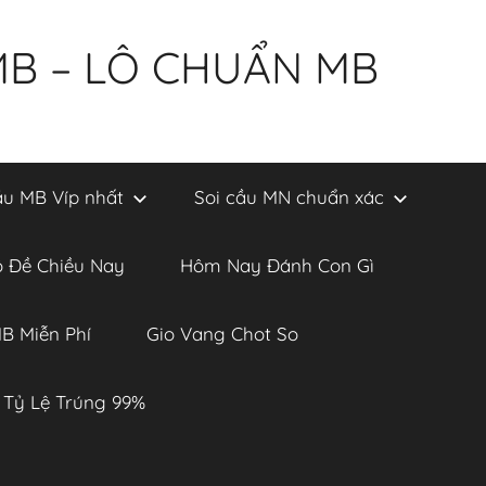
SMB – LÔ CHUẨN MB
ầu MB Víp nhất
Soi cầu MN chuẩn xác
ô Đề Chiều Nay
Hôm Nay Đánh Con Gì
MB Miễn Phí
Gio Vang Chot So
 Tỷ Lệ Trúng 99%