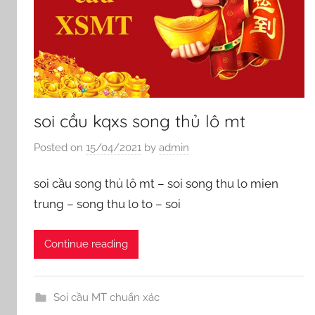
soi cầu kqxs song thủ lô mt
Posted on
15/04/2021
by
admin
soi cầu song thủ lô mt – soi song thu lo mien
trung – song thu lo to – soi
Continue reading
Soi cầu MT chuẩn xác