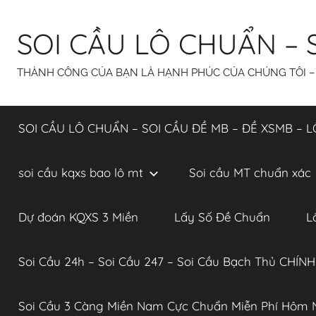
Skip
to
SOI CẦU LÔ CHUẨN – 
content
THÀNH CÔNG CỦA BẠN LÀ HẠNH PHÚC CỦA CHÚNG TÔI – D
SOI CẦU LÔ CHUẨN – SOI CẦU ĐỀ MB – ĐỀ XSMB – 
soi cầu kqxs bao lô mt
Soi cầu MT chuẩn xác
Dự đoán KQXS 3 Miền
Lấy Số Đề Chuẩn
L
Soi Cầu 24h – Soi Cầu 247 – Soi Cầu Bạch Thủ CHÍN
Soi Cầu 3 Càng Miền Nam Cực Chuẩn Miễn Phí Hôm 