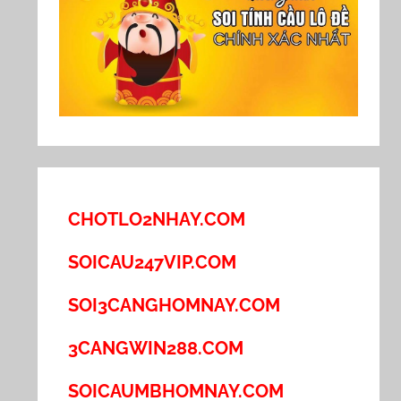
CHOTLO2NHAY.COM
SOICAU247VIP.COM
SOI3CANGHOMNAY.COM
3CANGWIN288.COM
SOICAUMBHOMNAY.COM