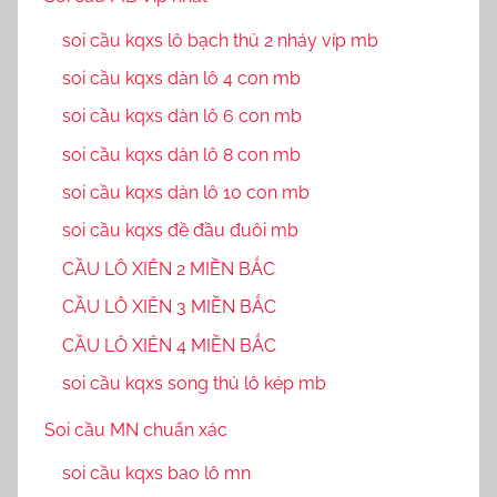
soi cầu kqxs lô bạch thủ 2 nháy víp mb
soi cầu kqxs dàn lô 4 con mb
soi cầu kqxs dàn lô 6 con mb
soi cầu kqxs dàn lô 8 con mb
soi cầu kqxs dàn lô 10 con mb
soi cầu kqxs đề đầu đuôi mb
CẦU LÔ XIÊN 2 MIỀN BẮC
CẦU LÔ XIÊN 3 MIỀN BẮC
CẦU LÔ XIÊN 4 MIỀN BẮC
soi cầu kqxs song thủ lô kép mb
Soi cầu MN chuẩn xác
soi cầu kqxs bao lô mn