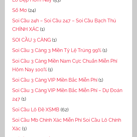
Sổ Mơ
(24)
Soi Cầu 24h – Soi Cầu 247 – Soi Cầu Bạch Thủ
CHÍNH XÁC
(1)
SOI CẦU 3 CÀNG
(1)
Soi Cầu 3 Càng 3 Miền Tỷ Lệ Trúng 99%
(1)
Soi Cầu 3 Càng Miền Nam Cực Chuẩn Miễn Phí
Hôm Nay 100%
(1)
Soi Cầu 3 Càng VIP Miền Bắc Miễn Phí
(1)
Soi Cầu 3 Càng VIP Miền Bắc Miễn Phí – Dự Đoán
247
(1)
Soi Cầu Lô Đề XSMB
(62)
Soi Cầu Mb Chính Xác Miễn Phí Soi Cầu Lô Chính
Xác
(1)