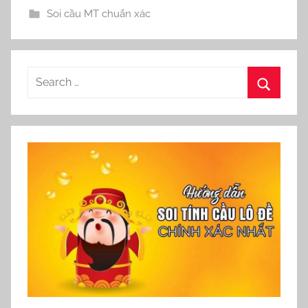
Soi cầu MT chuẩn xác