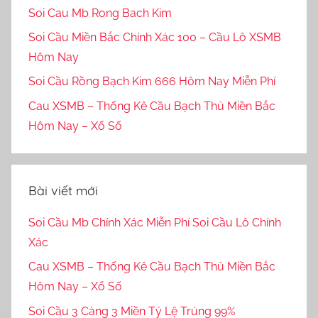
Soi Cau Mb Rong Bach Kim
Soi Cầu Miền Bắc Chính Xác 100 – Cầu Lô XSMB
Hôm Nay
Soi Cầu Rồng Bạch Kim 666 Hôm Nay Miễn Phí
Cau XSMB – Thống Kê Cầu Bạch Thủ Miền Bắc
Hôm Nay – Xổ Số
Bài viết mới
Soi Cầu Mb Chính Xác Miễn Phí Soi Cầu Lô Chính
Xác
Cau XSMB – Thống Kê Cầu Bạch Thủ Miền Bắc
Hôm Nay – Xổ Số
Soi Cầu 3 Càng 3 Miền Tỷ Lệ Trúng 99%