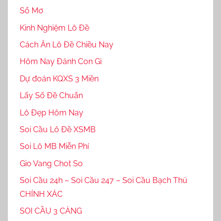
Sổ Mơ
Kinh Nghiệm Lô Đề
Cách Ăn Lô Đề Chiều Nay
Hôm Nay Đánh Con Gì
Dự đoán KQXS 3 Miền
Lấy Số Đề Chuẩn
Lô Đẹp Hôm Nay
Soi Cầu Lô Đề XSMB
Soi Lô MB Miễn Phí
Gio Vang Chot So
Soi Cầu 24h – Soi Cầu 247 – Soi Cầu Bạch Thủ
CHÍNH XÁC
SOI CẦU 3 CÀNG