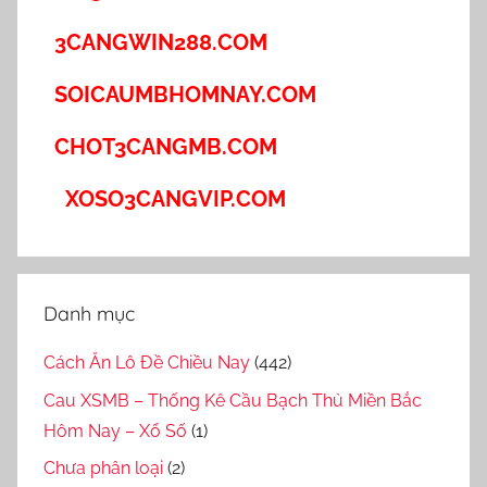
3CANGWIN288.COM
SOICAUMBHOMNAY.COM
CHOT3CANGMB.COM
XOSO3CANGVIP.COM
Danh mục
Cách Ăn Lô Đề Chiều Nay
(442)
Cau XSMB – Thống Kê Cầu Bạch Thủ Miền Bắc
Hôm Nay – Xổ Số
(1)
Chưa phân loại
(2)