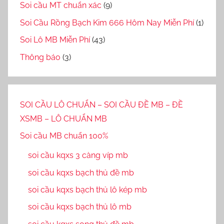
Soi cầu MT chuẩn xác
(9)
Soi Cầu Rồng Bạch Kim 666 Hôm Nay Miễn Phí
(1)
Soi Lô MB Miễn Phí
(43)
Thông báo
(3)
SOI CẦU LÔ CHUẨN – SOI CẦU ĐỀ MB – ĐỀ
XSMB – LÔ CHUẨN MB
Soi cầu MB chuẩn 100%
soi cầu kqxs 3 càng víp mb
soi cầu kqxs bạch thủ đề mb
soi cầu kqxs bạch thủ lô kép mb
soi cầu kqxs bạch thủ lô mb