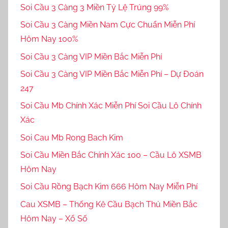
Soi Cầu 3 Càng 3 Miền Tỷ Lệ Trúng 99%
Soi Cầu 3 Càng Miền Nam Cực Chuẩn Miễn Phí
Hôm Nay 100%
Soi Cầu 3 Càng VIP Miền Bắc Miễn Phí
Soi Cầu 3 Càng VIP Miền Bắc Miễn Phí – Dự Đoán
247
Soi Cầu Mb Chính Xác Miễn Phí Soi Cầu Lô Chính
Xác
Soi Cau Mb Rong Bach Kim
Soi Cầu Miền Bắc Chính Xác 100 – Cầu Lô XSMB
Hôm Nay
Soi Cầu Rồng Bạch Kim 666 Hôm Nay Miễn Phí
Cau XSMB – Thống Kê Cầu Bạch Thủ Miền Bắc
Hôm Nay – Xổ Số