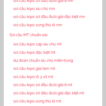
soi cầu kqxs sớ đầu đuôi giải 8 mn
soi cầu kqxs xíu chủ mn
soi cầu kqxs sớ đầu đuôi giải đặc biệt mn
soi cầu kqxs song thủ lô mn
Soi cầu MT chuẩn xác
soi cầu kqxs cặp xíu chủ mt
soi cầu kqxs đặc biệt mt
dự đoán chuẩn xíu chủ miền trung
soi cầu kqxs giải tám mt
soi cầu kqxs lô 3 số mt
soi cầu kqxs sớ đầu đuôi giải 8 mt
soi cầu kqxs sớ đầu đuôi giải đặc biệt mt
soi cầu kqxs song thủ lô mt