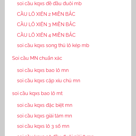
soi cầu kqxs đề đầu đuôi mb
CẦU LÔ XIÊN 2 MIỀN BẮC
CẦU LÔ XIÊN 3 MIỀN BẮC
CẦU LÔ XIÊN 4 MIỀN BẮC
soi cầu kqxs song thủ lô kép mb
Soi cầu MN chuẩn xác
soi cầu kqxs bao lô mn
soi cầu kqxs cặp xíu chủ mn
soi cầu kqxs bao lô mt
soi cầu kqxs đặc biệt mn
soi cầu kqxs giải tám mn
soi cầu kqxs lô 3 số mn