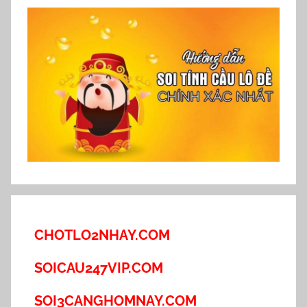
CHOTLO2NHAY.COM
SOICAU247VIP.COM
SOI3CANGHOMNAY.COM