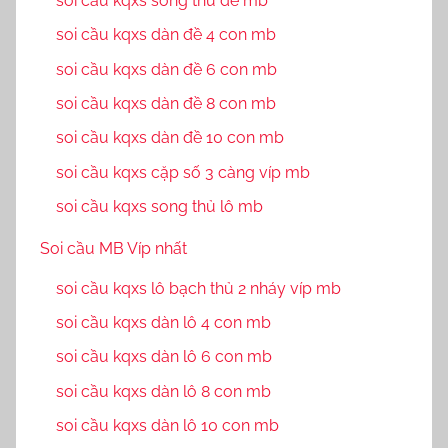
soi cầu kqxs song thủ đề mb
soi cầu kqxs dàn đề 4 con mb
soi cầu kqxs dàn đề 6 con mb
soi cầu kqxs dàn đề 8 con mb
soi cầu kqxs dàn đề 10 con mb
soi cầu kqxs cặp số 3 càng víp mb
soi cầu kqxs song thủ lô mb
Soi cầu MB Víp nhất
soi cầu kqxs lô bạch thủ 2 nháy víp mb
soi cầu kqxs dàn lô 4 con mb
soi cầu kqxs dàn lô 6 con mb
soi cầu kqxs dàn lô 8 con mb
soi cầu kqxs dàn lô 10 con mb