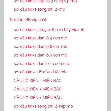
soi cầu kqxs cặp số 3 càng víp mb
soi cầu kqxs song thủ lô mb
Soi cầu MB Víp nhất
soi cầu kqxs lô bạch thủ 2 nháy víp mb
soi cầu kqxs dàn lô 4 con mb
soi cầu kqxs dàn lô 6 con mb
soi cầu kqxs dàn lô 8 con mb
soi cầu kqxs dàn lô 10 con mb
soi cầu kqxs đề đầu đuôi mb
CẦU LÔ XIÊN 2 MIỀN BẮC
CẦU LÔ XIÊN 3 MIỀN BẮC
CẦU LÔ XIÊN 4 MIỀN BẮC
soi cầu kqxs song thủ lô kép mb