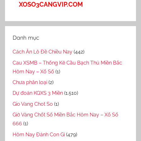
XOSO3CANGVIP.COM
Danh mục
Cách Ăn Lô Đề Chiều Nay
(442)
Cau XSMB – Thống Kê Cầu Bạch Thủ Miền Bắc
Hôm Nay – Xổ Số
(1)
Chưa phân loại
(2)
Dự đoán KQXS 3 Miền
(1.510)
Gio Vang Chot So
(1)
Giờ Vàng Chốt Số Miền Bắc Hôm Nay – Xổ Số
666
(1)
Hôm Nay Đánh Con Gì
(479)