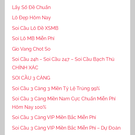
Lấy Số Đề Chuẩn
Lô Đẹp Hôm Nay
Soi Cầu Lô Đề XSMB
Soi Lô MB Miễn Phí
Gio Vang Chot So
Soi Cầu 24h – Soi Cầu 247 – Soi Cầu Bạch Thủ
CHÍNH XÁC
SOI CẦU 3 CÀNG
Soi Cầu 3 Càng 3 Miền Tỷ Lệ Trúng 99%
Soi Cầu 3 Càng Miền Nam Cực Chuẩn Miễn Phí
Hôm Nay 100%
Soi Cầu 3 Càng VIP Miền Bắc Miễn Phí
Soi Cầu 3 Càng VIP Miền Bắc Miễn Phí – Dự Đoán