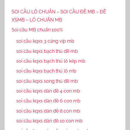
SOI CẦU LÔ CHUẨN – SOI CẦU ĐỀ MB – ĐỀ
XSMB – LÔ CHUẨN MB
Soi cầu MB chuẩn 100%
soi cầu kqxs 3 càng víp mb
soi cầu kqxs bạch thủ đề mb
soi cầu kqxs bạch thủ lô kép mb
soi cầu kqxs bạch thủ lô mb
soi cầu kqxs song thủ đề mb
soi cầu kqxs dàn đề 4 con mb
soi cầu kqxs dàn đề 6 con mb
soi cầu kqxs dàn đề 8 con mb
soi cầu kqxs dàn đề 10 con mb