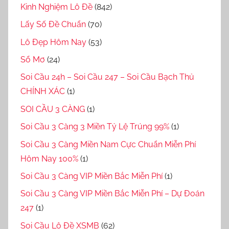
Kinh Nghiệm Lô Đề
(842)
Lấy Số Đề Chuẩn
(70)
Lô Đẹp Hôm Nay
(53)
Sổ Mơ
(24)
Soi Cầu 24h – Soi Cầu 247 – Soi Cầu Bạch Thủ
CHÍNH XÁC
(1)
SOI CẦU 3 CÀNG
(1)
Soi Cầu 3 Càng 3 Miền Tỷ Lệ Trúng 99%
(1)
Soi Cầu 3 Càng Miền Nam Cực Chuẩn Miễn Phí
Hôm Nay 100%
(1)
Soi Cầu 3 Càng VIP Miền Bắc Miễn Phí
(1)
Soi Cầu 3 Càng VIP Miền Bắc Miễn Phí – Dự Đoán
247
(1)
Soi Cầu Lô Đề XSMB
(62)