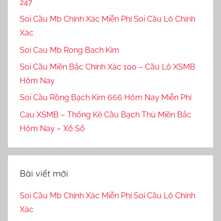
247
Soi Cầu Mb Chính Xác Miễn Phí Soi Cầu Lô Chính
Xác
Soi Cau Mb Rong Bach Kim
Soi Cầu Miền Bắc Chính Xác 100 – Cầu Lô XSMB
Hôm Nay
Soi Cầu Rồng Bạch Kim 666 Hôm Nay Miễn Phí
Cau XSMB – Thống Kê Cầu Bạch Thủ Miền Bắc
Hôm Nay – Xổ Số
Bài viết mới
Soi Cầu Mb Chính Xác Miễn Phí Soi Cầu Lô Chính
Xác