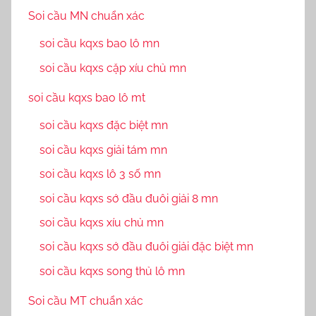
Soi cầu MN chuẩn xác
soi cầu kqxs bao lô mn
soi cầu kqxs cặp xíu chủ mn
soi cầu kqxs bao lô mt
soi cầu kqxs đặc biệt mn
soi cầu kqxs giải tám mn
soi cầu kqxs lô 3 số mn
soi cầu kqxs sớ đầu đuôi giải 8 mn
soi cầu kqxs xíu chủ mn
soi cầu kqxs sớ đầu đuôi giải đặc biệt mn
soi cầu kqxs song thủ lô mn
Soi cầu MT chuẩn xác