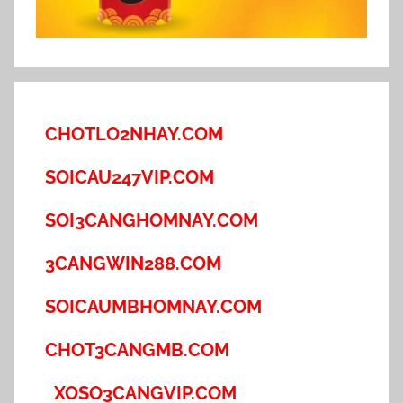
CHOTLO2NHAY.COM
SOICAU247VIP.COM
SOI3CANGHOMNAY.COM
3CANGWIN288.COM
SOICAUMBHOMNAY.COM
CHOT3CANGMB.COM
XOSO3CANGVIP.COM