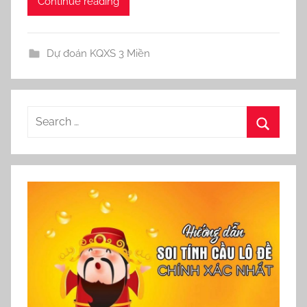
Continue reading
Dự đoán KQXS 3 Miền