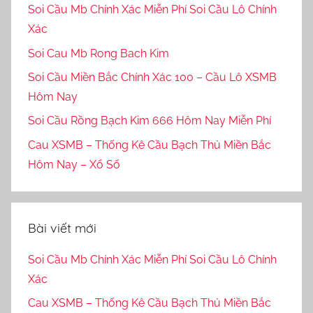
Soi Cầu Mb Chính Xác Miễn Phí Soi Cầu Lô Chính
Xác
Soi Cau Mb Rong Bach Kim
Soi Cầu Miền Bắc Chính Xác 100 – Cầu Lô XSMB
Hôm Nay
Soi Cầu Rồng Bạch Kim 666 Hôm Nay Miễn Phí
Cau XSMB – Thống Kê Cầu Bạch Thủ Miền Bắc
Hôm Nay – Xổ Số
Bài viết mới
Soi Cầu Mb Chính Xác Miễn Phí Soi Cầu Lô Chính
Xác
Cau XSMB – Thống Kê Cầu Bạch Thủ Miền Bắc