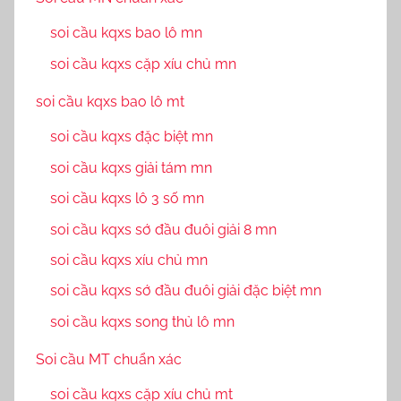
soi cầu kqxs bao lô mn
soi cầu kqxs cặp xíu chủ mn
soi cầu kqxs bao lô mt
soi cầu kqxs đặc biệt mn
soi cầu kqxs giải tám mn
soi cầu kqxs lô 3 số mn
soi cầu kqxs sớ đầu đuôi giải 8 mn
soi cầu kqxs xíu chủ mn
soi cầu kqxs sớ đầu đuôi giải đặc biệt mn
soi cầu kqxs song thủ lô mn
Soi cầu MT chuẩn xác
soi cầu kqxs cặp xíu chủ mt