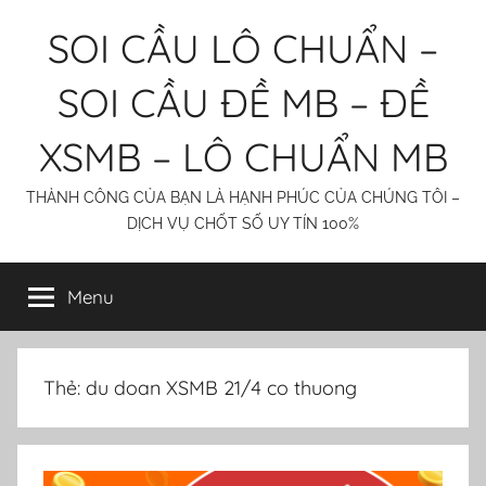
Skip
SOI CẦU LÔ CHUẨN –
to
content
SOI CẦU ĐỀ MB – ĐỀ
XSMB – LÔ CHUẨN MB
THÀNH CÔNG CỦA BẠN LÀ HẠNH PHÚC CỦA CHÚNG TÔI –
DỊCH VỤ CHỐT SỐ UY TÍN 100%
Menu
Thẻ:
du doan XSMB 21/4 co thuong