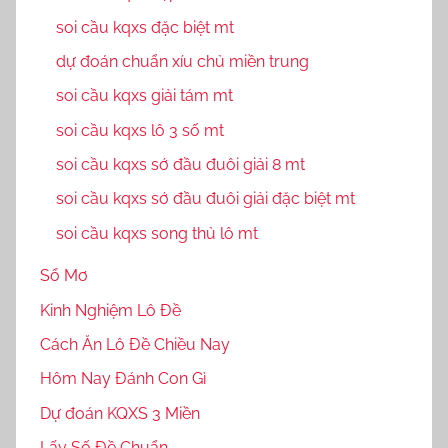
soi cầu kqxs đặc biệt mt
dự đoán chuẩn xíu chủ miền trung
soi cầu kqxs giải tám mt
soi cầu kqxs lô 3 số mt
soi cầu kqxs sớ đầu đuôi giải 8 mt
soi cầu kqxs sớ đầu đuôi giải đặc biệt mt
soi cầu kqxs song thủ lô mt
Sổ Mơ
Kinh Nghiệm Lô Đề
Cách Ăn Lô Đề Chiều Nay
Hôm Nay Đánh Con Gì
Dự đoán KQXS 3 Miền
Lấy Số Đề Chuẩn