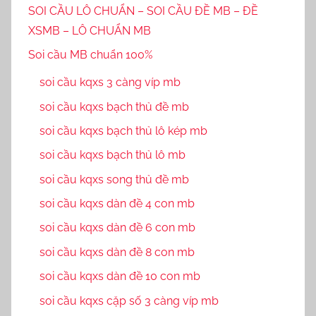
SOI CẦU LÔ CHUẨN – SOI CẦU ĐỀ MB – ĐỀ
XSMB – LÔ CHUẨN MB
Soi cầu MB chuẩn 100%
soi cầu kqxs 3 càng víp mb
soi cầu kqxs bạch thủ đề mb
soi cầu kqxs bạch thủ lô kép mb
soi cầu kqxs bạch thủ lô mb
soi cầu kqxs song thủ đề mb
soi cầu kqxs dàn đề 4 con mb
soi cầu kqxs dàn đề 6 con mb
soi cầu kqxs dàn đề 8 con mb
soi cầu kqxs dàn đề 10 con mb
soi cầu kqxs cặp số 3 càng víp mb