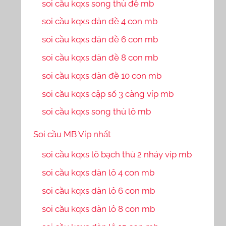
soi cầu kqxs song thủ đề mb
soi cầu kqxs dàn đề 4 con mb
soi cầu kqxs dàn đề 6 con mb
soi cầu kqxs dàn đề 8 con mb
soi cầu kqxs dàn đề 10 con mb
soi cầu kqxs cặp số 3 càng víp mb
soi cầu kqxs song thủ lô mb
Soi cầu MB Víp nhất
soi cầu kqxs lô bạch thủ 2 nháy víp mb
soi cầu kqxs dàn lô 4 con mb
soi cầu kqxs dàn lô 6 con mb
soi cầu kqxs dàn lô 8 con mb