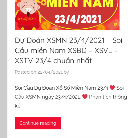
Dự Đoán XSMN 23/4/2021 – Soi
Cầu miền Nam XSBD – XSVL –
XSTV 23/4 chuẩn nhất
Posted on
22/04/2021
by
Soi Cầu Dự Đoán Xổ Số Miền Nam 23/4
Soi
Cầu XSMN ngày 23/4/2021.
Phân tích thống
kê
Continue reading