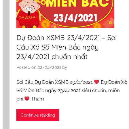
Dự Đoán XSMB 23/4/2021 – Soi
Cầu Xổ Số Miền Bắc ngày
23/4/2021 chuẩn nhất
Posted on
22/04/2021
by
Soi Cầu Dự Đoán XSMB 23/4/2021
Dự Đoán Xổ
Số Miền Bắc ngày 23/4/2021 siêu chuẩn, miễn
phí.
Tham
Continue reading