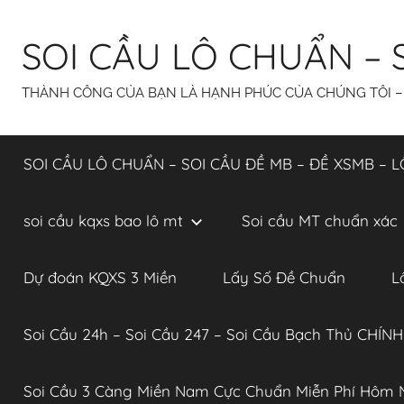
Skip
to
SOI CẦU LÔ CHUẨN – 
content
THÀNH CÔNG CỦA BẠN LÀ HẠNH PHÚC CỦA CHÚNG TÔI – D
SOI CẦU LÔ CHUẨN – SOI CẦU ĐỀ MB – ĐỀ XSMB – 
soi cầu kqxs bao lô mt
Soi cầu MT chuẩn xác
Dự đoán KQXS 3 Miền
Lấy Số Đề Chuẩn
L
Soi Cầu 24h – Soi Cầu 247 – Soi Cầu Bạch Thủ CHÍN
Soi Cầu 3 Càng Miền Nam Cực Chuẩn Miễn Phí Hôm 