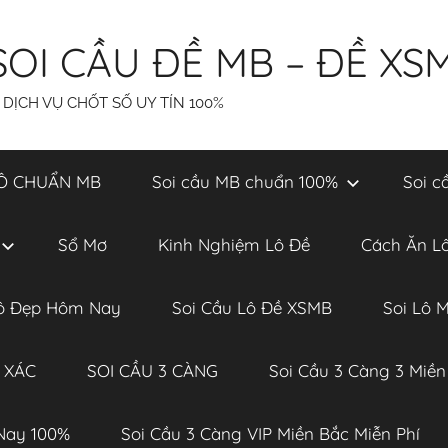
SOI CẦU ĐỀ MB – ĐỀ X
ỊCH VỤ CHỐT SỐ UY TÍN 100%
LÔ CHUẨN MB
Soi cầu MB chuẩn 100%
Soi c
Sổ Mơ
Kinh Nghiệm Lô Đề
Cách Ăn L
ô Đẹp Hôm Nay
Soi Cầu Lô Đề XSMB
Soi Lô 
H XÁC
SOI CẦU 3 CÀNG
Soi Cầu 3 Càng 3 Miền
Nay 100%
Soi Cầu 3 Càng VIP Miền Bắc Miễn Phí