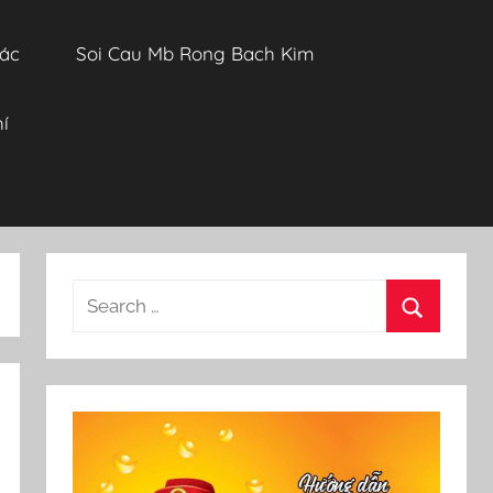
Xác
Soi Cau Mb Rong Bach Kim
í