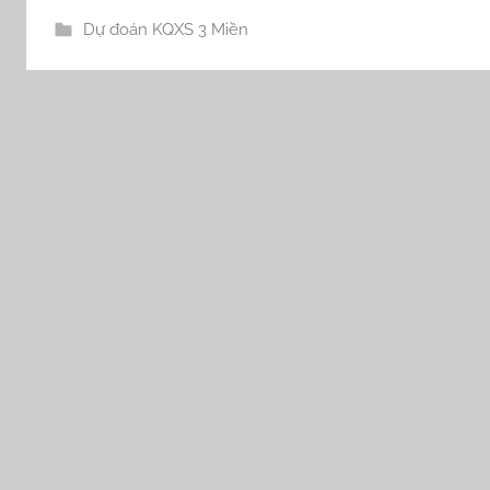
Dự đoán KQXS 3 Miền