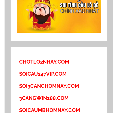
CHOTLO2NHAY.COM
SOICAU247VIP.COM
SOI3CANGHOMNAY.COM
3CANGWIN288.COM
SOICAUMBHOMNAY.COM