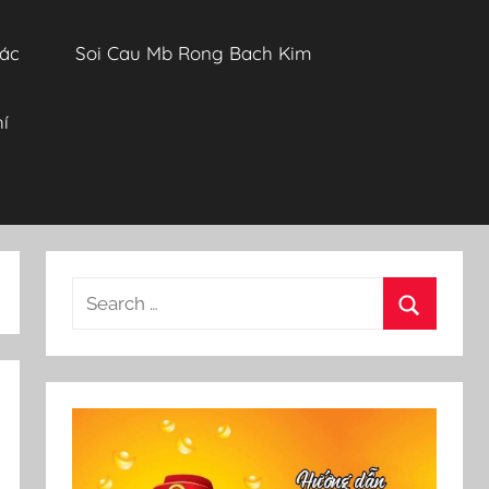
Xác
Soi Cau Mb Rong Bach Kim
í