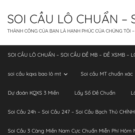
Skip
to
SOI CẦU LÔ CHUẨN – 
content
THÀNH CÔNG CỦA BẠN LÀ HẠNH PHÚC CỦA CHÚNG TÔI – D
SOI CẦU LÔ CHUẨN – SOI CẦU ĐỀ MB – ĐỀ XSMB – 
soi cầu kqxs bao lô mt
Soi cầu MT chuẩn xác
Dự đoán KQXS 3 Miền
Lấy Số Đề Chuẩn
L
Soi Cầu 24h – Soi Cầu 247 – Soi Cầu Bạch Thủ CHÍN
Soi Cầu 3 Càng Miền Nam Cực Chuẩn Miễn Phí Hôm 