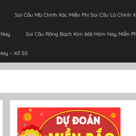
Soi Cầu Mb Chính Xác Miễn Phí Soi Cầu Lô Chính 
 Nay
Soi Cầu Rồng Bạch Kim 666 Hôm Nay Miễn Ph
Nay – Xổ Số