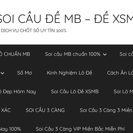
SOI CẦU ĐỀ MB – ĐỀ X
ỊCH VỤ CHỐT SỐ UY TÍN 100%
LÔ CHUẨN MB
Soi cầu MB chuẩn 100%
Soi c
Sổ Mơ
Kinh Nghiệm Lô Đề
Cách Ăn L
ô Đẹp Hôm Nay
Soi Cầu Lô Đề XSMB
Soi Lô 
H XÁC
SOI CẦU 3 CÀNG
Soi Cầu 3 Càng 3 Miền
Nay 100%
Soi Cầu 3 Càng VIP Miền Bắc Miễn Phí