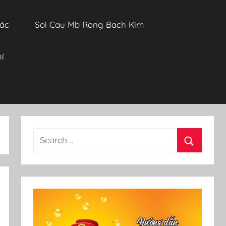
Xác
Soi Cau Mb Rong Bach Kim
í