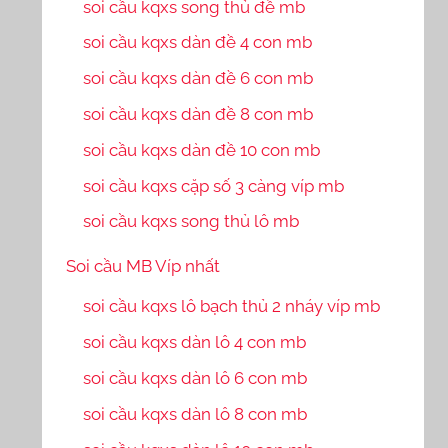
soi cầu kqxs song thủ đề mb
soi cầu kqxs dàn đề 4 con mb
soi cầu kqxs dàn đề 6 con mb
soi cầu kqxs dàn đề 8 con mb
soi cầu kqxs dàn đề 10 con mb
soi cầu kqxs cặp số 3 càng víp mb
soi cầu kqxs song thủ lô mb
Soi cầu MB Víp nhất
soi cầu kqxs lô bạch thủ 2 nháy víp mb
soi cầu kqxs dàn lô 4 con mb
soi cầu kqxs dàn lô 6 con mb
soi cầu kqxs dàn lô 8 con mb