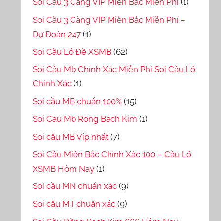
Soi Cầu 3 Càng VIP Miền Bắc Miễn Phí
(1)
Soi Cầu 3 Càng VIP Miền Bắc Miễn Phí –
Dự Đoán 247
(1)
Soi Cầu Lô Đề XSMB
(62)
Soi Cầu Mb Chính Xác Miễn Phí Soi Cầu Lô
Chính Xác
(1)
Soi cầu MB chuẩn 100%
(15)
Soi Cau Mb Rong Bach Kim
(1)
Soi cầu MB Víp nhất
(7)
Soi Cầu Miền Bắc Chính Xác 100 – Cầu Lô
XSMB Hôm Nay
(1)
Soi cầu MN chuẩn xác
(9)
Soi cầu MT chuẩn xác
(9)