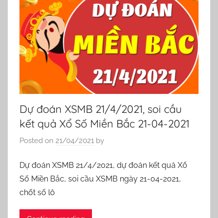
Dự đoán XSMB 21/4/2021, soi cầu
kết quả Xổ Số Miền Bắc 21-04-2021
Posted on
21/04/2021
by
Dự đoán XSMB 21/4/2021, dự đoán kết quả Xổ
Số Miền Bắc, soi cầu XSMB ngày 21-04-2021,
chốt số lô