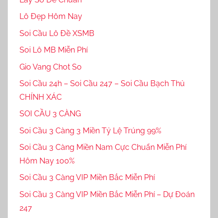
Lô Đẹp Hôm Nay
Soi Cầu Lô Đề XSMB
Soi Lô MB Miễn Phí
Gio Vang Chot So
Soi Cầu 24h – Soi Cầu 247 – Soi Cầu Bạch Thủ
CHÍNH XÁC
SOI CẦU 3 CÀNG
Soi Cầu 3 Càng 3 Miền Tỷ Lệ Trúng 99%
Soi Cầu 3 Càng Miền Nam Cực Chuẩn Miễn Phí
Hôm Nay 100%
Soi Cầu 3 Càng VIP Miền Bắc Miễn Phí
Soi Cầu 3 Càng VIP Miền Bắc Miễn Phí – Dự Đoán
247