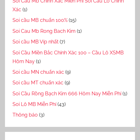
Soi Cầu Mb Chính Xác Miễn Phí Soi Cầu Lô Chính
Xác
(1)
Soi cầu MB chuẩn 100%
(15)
Soi Cau Mb Rong Bach Kim
(1)
Soi cầu MB Víp nhất
(7)
Soi Cầu Miền Bắc Chính Xác 100 – Cầu Lô XSMB
Hôm Nay
(1)
Soi cầu MN chuẩn xác
(9)
Soi cầu MT chuẩn xác
(9)
Soi Cầu Rồng Bạch Kim 666 Hôm Nay Miễn Phí
(1)
Soi Lô MB Miễn Phí
(43)
Thông báo
(3)