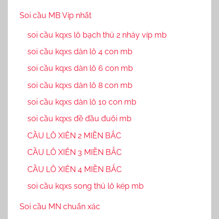
Soi cầu MB Víp nhất
soi cầu kqxs lô bạch thủ 2 nháy víp mb
soi cầu kqxs dàn lô 4 con mb
soi cầu kqxs dàn lô 6 con mb
soi cầu kqxs dàn lô 8 con mb
soi cầu kqxs dàn lô 10 con mb
soi cầu kqxs đề đầu đuôi mb
CẦU LÔ XIÊN 2 MIỀN BẮC
CẦU LÔ XIÊN 3 MIỀN BẮC
CẦU LÔ XIÊN 4 MIỀN BẮC
soi cầu kqxs song thủ lô kép mb
Soi cầu MN chuẩn xác