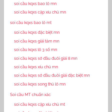
soi cầu kqxs bao lô mn
soi cầu kqxs cặp xíu chủ mn
soi cầu kqxs bao lô mt
soi cầu kqxs đặc biệt mn
soi cầu kqxs giải tám mn
soi cầu kqxs lô 3 số mn
soi cầu kqxs sớ đầu đuôi giải 8 mn
soi cầu kqxs xíu chủ mn
soi cầu kqxs sớ đầu đuôi giải đặc biệt mn
soi cầu kqxs song thủ lô mn
Soi cầu MT chuẩn xác
soi cầu kqxs cặp xíu chủ mt