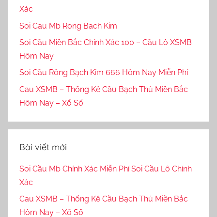
Xác
Soi Cau Mb Rong Bach Kim
Soi Cầu Miền Bắc Chính Xác 100 – Cầu Lô XSMB
Hôm Nay
Soi Cầu Rồng Bạch Kim 666 Hôm Nay Miễn Phí
Cau XSMB – Thống Kê Cầu Bạch Thủ Miền Bắc
Hôm Nay – Xổ Số
Bài viết mới
Soi Cầu Mb Chính Xác Miễn Phí Soi Cầu Lô Chính
Xác
Cau XSMB – Thống Kê Cầu Bạch Thủ Miền Bắc
Hôm Nay – Xổ Số