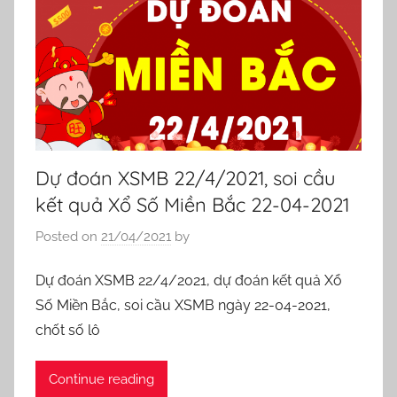
Dự đoán XSMB 22/4/2021, soi cầu
kết quả Xổ Số Miền Bắc 22-04-2021
Posted on
21/04/2021
by
Dự đoán XSMB 22/4/2021, dự đoán kết quả Xổ
Số Miền Bắc, soi cầu XSMB ngày 22-04-2021,
chốt số lô
Continue reading