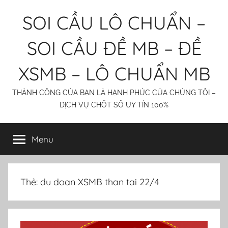
Skip
SOI CẦU LÔ CHUẨN –
to
content
SOI CẦU ĐỀ MB – ĐỀ
XSMB – LÔ CHUẨN MB
THÀNH CÔNG CỦA BẠN LÀ HẠNH PHÚC CỦA CHÚNG TÔI –
DỊCH VỤ CHỐT SỐ UY TÍN 100%
Menu
Thẻ:
du doan XSMB than tai 22/4