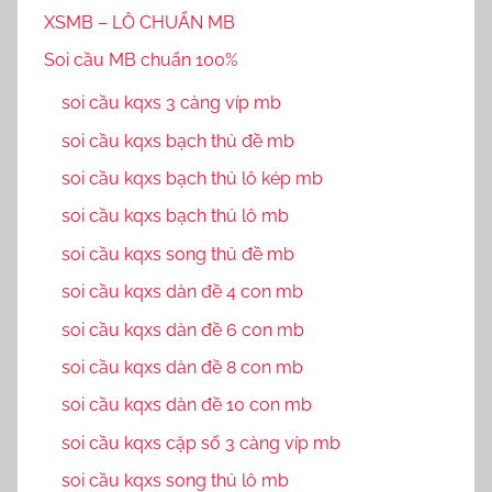
XSMB – LÔ CHUẨN MB
Soi cầu MB chuẩn 100%
soi cầu kqxs 3 càng víp mb
soi cầu kqxs bạch thủ đề mb
soi cầu kqxs bạch thủ lô kép mb
soi cầu kqxs bạch thủ lô mb
soi cầu kqxs song thủ đề mb
soi cầu kqxs dàn đề 4 con mb
soi cầu kqxs dàn đề 6 con mb
soi cầu kqxs dàn đề 8 con mb
soi cầu kqxs dàn đề 10 con mb
soi cầu kqxs cặp số 3 càng víp mb
soi cầu kqxs song thủ lô mb