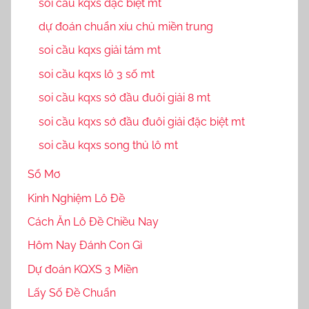
soi cầu kqxs đặc biệt mt
dự đoán chuẩn xíu chủ miền trung
soi cầu kqxs giải tám mt
soi cầu kqxs lô 3 số mt
soi cầu kqxs sớ đầu đuôi giải 8 mt
soi cầu kqxs sớ đầu đuôi giải đặc biệt mt
soi cầu kqxs song thủ lô mt
Sổ Mơ
Kinh Nghiệm Lô Đề
Cách Ăn Lô Đề Chiều Nay
Hôm Nay Đánh Con Gì
Dự đoán KQXS 3 Miền
Lấy Số Đề Chuẩn