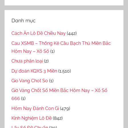
Danh mục
Cách Ăn Lô Đề Chiều Nay
(442)
Cau XSMB – Thống Kê Cầu Bạch Thủ Miền Bắc
Hôm Nay – Xổ Số
(1)
Chưa phân loại
(2)
Dự đoán KQXS 3 Miền
(1.510)
Gio Vang Chot So
(1)
Giờ Vàng Chốt Số Miền Bắc Hôm Nay – Xổ Số
666
(1)
Hôm Nay Đánh Con Gì
(479)
Kinh Nghiệm Lô Đề
(842)
Lấy Số Đề Chuẩn
(70)