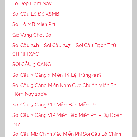
Lô Đẹp Hôm Nay
Soi Cầu Lô Đề XSMB
Soi Lô MB Miễn Phí
Gio Vang Chot So
Soi Cầu 24h – Soi Cầu 247 – Soi Cầu Bạch Thủ
CHÍNH XÁC
SOI CẦU 3 CÀNG
Soi Cầu 3 Càng 3 Miền Tỷ Lệ Trúng 99%
Soi Cầu 3 Càng Miền Nam Cực Chuẩn Miễn Phí
Hôm Nay 100%
Soi Cầu 3 Càng VIP Miền Bắc Miễn Phí
Soi Cầu 3 Càng VIP Miền Bắc Miễn Phí – Dự Đoán
247
Soi Cầu Mb Chính Xác Miễn Phí Soi Cầu Lô Chính