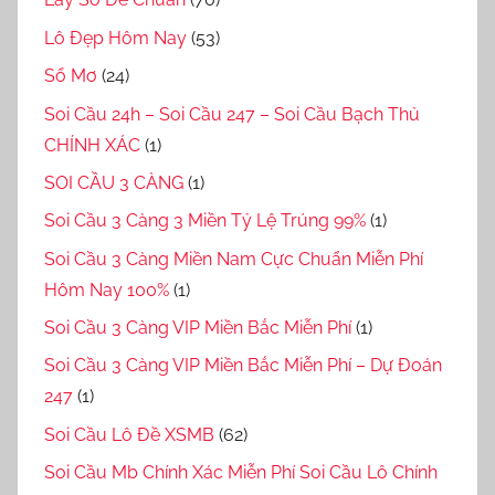
Lô Đẹp Hôm Nay
(53)
Sổ Mơ
(24)
Soi Cầu 24h – Soi Cầu 247 – Soi Cầu Bạch Thủ
CHÍNH XÁC
(1)
SOI CẦU 3 CÀNG
(1)
Soi Cầu 3 Càng 3 Miền Tỷ Lệ Trúng 99%
(1)
Soi Cầu 3 Càng Miền Nam Cực Chuẩn Miễn Phí
Hôm Nay 100%
(1)
Soi Cầu 3 Càng VIP Miền Bắc Miễn Phí
(1)
Soi Cầu 3 Càng VIP Miền Bắc Miễn Phí – Dự Đoán
247
(1)
Soi Cầu Lô Đề XSMB
(62)
Soi Cầu Mb Chính Xác Miễn Phí Soi Cầu Lô Chính