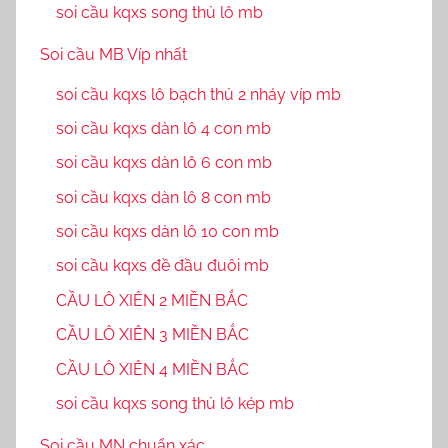
soi cầu kqxs song thủ lô mb
Soi cầu MB Víp nhất
soi cầu kqxs lô bạch thủ 2 nháy víp mb
soi cầu kqxs dàn lô 4 con mb
soi cầu kqxs dàn lô 6 con mb
soi cầu kqxs dàn lô 8 con mb
soi cầu kqxs dàn lô 10 con mb
soi cầu kqxs đề đầu đuôi mb
CẦU LÔ XIÊN 2 MIỀN BẮC
CẦU LÔ XIÊN 3 MIỀN BẮC
CẦU LÔ XIÊN 4 MIỀN BẮC
soi cầu kqxs song thủ lô kép mb
Soi cầu MN chuẩn xác