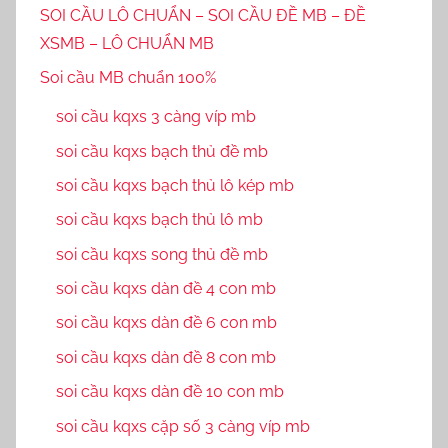
SOI CẦU LÔ CHUẨN – SOI CẦU ĐỀ MB – ĐỀ
XSMB – LÔ CHUẨN MB
Soi cầu MB chuẩn 100%
soi cầu kqxs 3 càng víp mb
soi cầu kqxs bạch thủ đề mb
soi cầu kqxs bạch thủ lô kép mb
soi cầu kqxs bạch thủ lô mb
soi cầu kqxs song thủ đề mb
soi cầu kqxs dàn đề 4 con mb
soi cầu kqxs dàn đề 6 con mb
soi cầu kqxs dàn đề 8 con mb
soi cầu kqxs dàn đề 10 con mb
soi cầu kqxs cặp số 3 càng víp mb