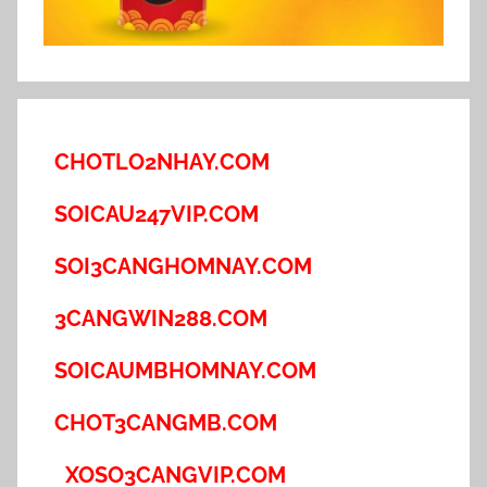
CHOTLO2NHAY.COM
SOICAU247VIP.COM
SOI3CANGHOMNAY.COM
3CANGWIN288.COM
SOICAUMBHOMNAY.COM
CHOT3CANGMB.COM
XOSO3CANGVIP.COM