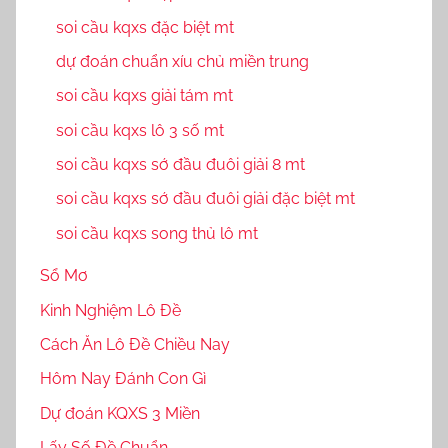
soi cầu kqxs đặc biệt mt
dự đoán chuẩn xíu chủ miền trung
soi cầu kqxs giải tám mt
soi cầu kqxs lô 3 số mt
soi cầu kqxs sớ đầu đuôi giải 8 mt
soi cầu kqxs sớ đầu đuôi giải đặc biệt mt
soi cầu kqxs song thủ lô mt
Sổ Mơ
Kinh Nghiệm Lô Đề
Cách Ăn Lô Đề Chiều Nay
Hôm Nay Đánh Con Gì
Dự đoán KQXS 3 Miền
Lấy Số Đề Chuẩn