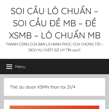
Skip
SOI CẦU LÔ CHUẨN –
to
content
SOI CẦU ĐỀ MB – ĐỀ
XSMB – LÔ CHUẨN MB
THÀNH CÔNG CỦA BẠN LÀ HẠNH PHÚC CỦA CHÚNG TÔI –
DỊCH VỤ CHỐT SỐ UY TÍN 100%
Menu
Thẻ:
du doan XSMN than tai 21/4