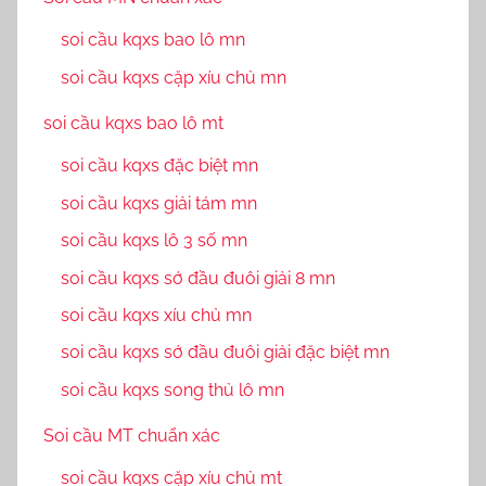
soi cầu kqxs bao lô mn
soi cầu kqxs cặp xíu chủ mn
soi cầu kqxs bao lô mt
soi cầu kqxs đặc biệt mn
soi cầu kqxs giải tám mn
soi cầu kqxs lô 3 số mn
soi cầu kqxs sớ đầu đuôi giải 8 mn
soi cầu kqxs xíu chủ mn
soi cầu kqxs sớ đầu đuôi giải đặc biệt mn
soi cầu kqxs song thủ lô mn
Soi cầu MT chuẩn xác
soi cầu kqxs cặp xíu chủ mt