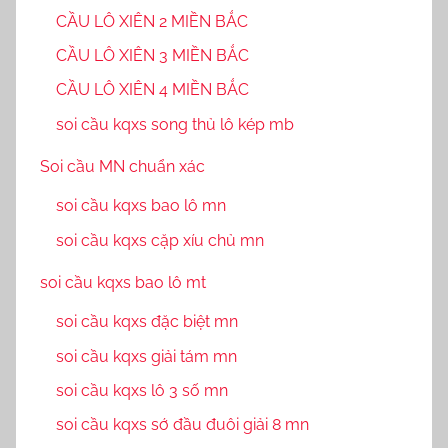
CẦU LÔ XIÊN 2 MIỀN BẮC
CẦU LÔ XIÊN 3 MIỀN BẮC
CẦU LÔ XIÊN 4 MIỀN BẮC
soi cầu kqxs song thủ lô kép mb
Soi cầu MN chuẩn xác
soi cầu kqxs bao lô mn
soi cầu kqxs cặp xíu chủ mn
soi cầu kqxs bao lô mt
soi cầu kqxs đặc biệt mn
soi cầu kqxs giải tám mn
soi cầu kqxs lô 3 số mn
soi cầu kqxs sớ đầu đuôi giải 8 mn