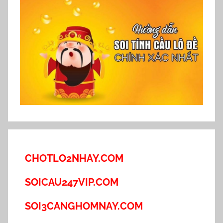
CHOTLO2NHAY.COM
SOICAU247VIP.COM
SOI3CANGHOMNAY.COM