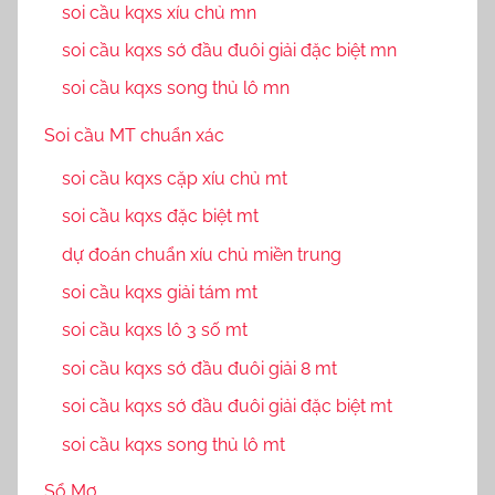
soi cầu kqxs xíu chủ mn
soi cầu kqxs sớ đầu đuôi giải đặc biệt mn
soi cầu kqxs song thủ lô mn
Soi cầu MT chuẩn xác
soi cầu kqxs cặp xíu chủ mt
soi cầu kqxs đặc biệt mt
dự đoán chuẩn xíu chủ miền trung
soi cầu kqxs giải tám mt
soi cầu kqxs lô 3 số mt
soi cầu kqxs sớ đầu đuôi giải 8 mt
soi cầu kqxs sớ đầu đuôi giải đặc biệt mt
soi cầu kqxs song thủ lô mt
Sổ Mơ