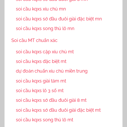
soi cầu kqxs xíu chủ mn
soi cầu kqxs sớ đầu đuôi giải đặc biệt mn
soi cầu kqxs song thủ lô mn
Soi cầu MT chuẩn xác
soi cầu kqxs cặp xíu chủ mt
soi cầu kqxs đặc biệt mt
dự đoán chuẩn xíu chủ miền trung
soi cầu kqxs giải tám mt
soi cầu kqxs lô 3 số mt
soi cầu kqxs sớ đầu đuôi giải 8 mt
soi cầu kqxs sớ đầu đuôi giải đặc biệt mt
soi cầu kqxs song thủ lô mt