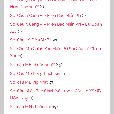
Hôm Nay 100%
(1)
Soi Cầu 3 Càng VIP Miền Bắc Miễn Phí
(1)
Soi Cầu 3 Càng VIP Miền Bắc Miễn Phí – Dự Đoán
247
(1)
Soi Cầu Lô Đề XSMB
(62)
Soi Cầu Mb Chính Xác Miễn Phí Soi Cầu Lô Chính
Xác
(1)
Soi cầu MB chuẩn 100%
(15)
Soi Cau Mb Rong Bach Kim
(1)
Soi cầu MB Víp nhất
(7)
Soi Cầu Miền Bắc Chính Xác 100 – Cầu Lô XSMB
Hôm Nay
(1)
Soi cầu MN chuẩn xác
(9)