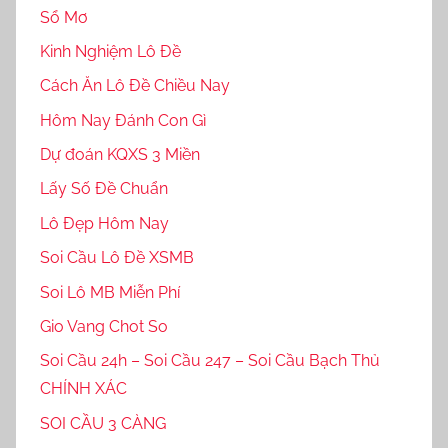
Sổ Mơ
Kinh Nghiệm Lô Đề
Cách Ăn Lô Đề Chiều Nay
Hôm Nay Đánh Con Gì
Dự đoán KQXS 3 Miền
Lấy Số Đề Chuẩn
Lô Đẹp Hôm Nay
Soi Cầu Lô Đề XSMB
Soi Lô MB Miễn Phí
Gio Vang Chot So
Soi Cầu 24h – Soi Cầu 247 – Soi Cầu Bạch Thủ
CHÍNH XÁC
SOI CẦU 3 CÀNG