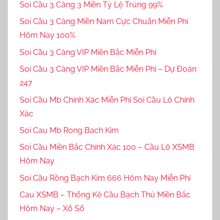
Soi Cầu 3 Càng 3 Miền Tỷ Lệ Trúng 99%
Soi Cầu 3 Càng Miền Nam Cực Chuẩn Miễn Phí
Hôm Nay 100%
Soi Cầu 3 Càng VIP Miền Bắc Miễn Phí
Soi Cầu 3 Càng VIP Miền Bắc Miễn Phí – Dự Đoán
247
Soi Cầu Mb Chính Xác Miễn Phí Soi Cầu Lô Chính
Xác
Soi Cau Mb Rong Bach Kim
Soi Cầu Miền Bắc Chính Xác 100 – Cầu Lô XSMB
Hôm Nay
Soi Cầu Rồng Bạch Kim 666 Hôm Nay Miễn Phí
Cau XSMB – Thống Kê Cầu Bạch Thủ Miền Bắc
Hôm Nay – Xổ Số