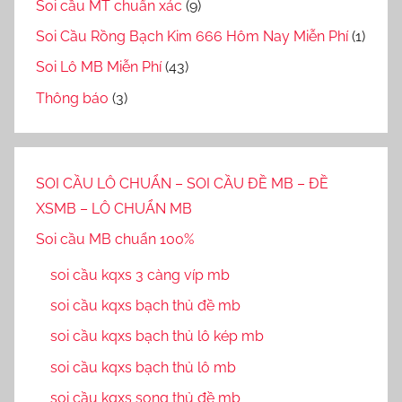
Soi cầu MT chuẩn xác
(9)
Soi Cầu Rồng Bạch Kim 666 Hôm Nay Miễn Phí
(1)
Soi Lô MB Miễn Phí
(43)
Thông báo
(3)
SOI CẦU LÔ CHUẨN – SOI CẦU ĐỀ MB – ĐỀ
XSMB – LÔ CHUẨN MB
Soi cầu MB chuẩn 100%
soi cầu kqxs 3 càng víp mb
soi cầu kqxs bạch thủ đề mb
soi cầu kqxs bạch thủ lô kép mb
soi cầu kqxs bạch thủ lô mb
soi cầu kqxs song thủ đề mb