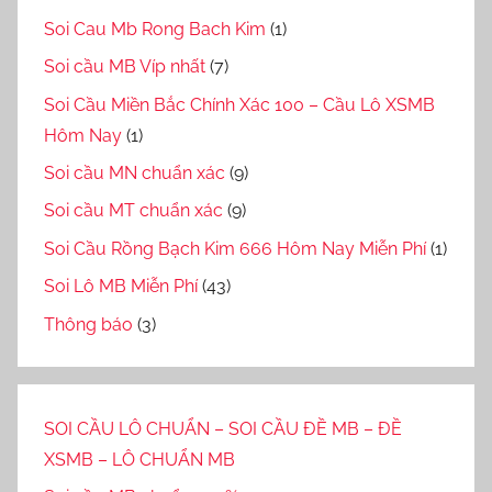
Soi Cau Mb Rong Bach Kim
(1)
Soi cầu MB Víp nhất
(7)
Soi Cầu Miền Bắc Chính Xác 100 – Cầu Lô XSMB
Hôm Nay
(1)
Soi cầu MN chuẩn xác
(9)
Soi cầu MT chuẩn xác
(9)
Soi Cầu Rồng Bạch Kim 666 Hôm Nay Miễn Phí
(1)
Soi Lô MB Miễn Phí
(43)
Thông báo
(3)
SOI CẦU LÔ CHUẨN – SOI CẦU ĐỀ MB – ĐỀ
XSMB – LÔ CHUẨN MB