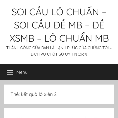
Skip
SOI CẦU LÔ CHUẨN –
to
content
SOI CẦU ĐỀ MB – ĐỀ
XSMB – LÔ CHUẨN MB
THÀNH CÔNG CỦA BẠN LÀ HẠNH PHÚC CỦA CHÚNG TÔI –
DỊCH VỤ CHỐT SỐ UY TÍN 100%
Menu
Thẻ:
kết quả lô xiên 2