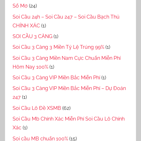
Sổ Mơ
(24)
Soi Cầu 24h – Soi Cầu 247 – Soi Cầu Bạch Thủ
CHÍNH XÁC
(1)
SOI CẦU 3 CÀNG
(1)
Soi Cầu 3 Càng 3 Miền Tỷ Lệ Trúng 99%
(1)
Soi Cầu 3 Càng Miền Nam Cực Chuẩn Miễn Phí
Hôm Nay 100%
(1)
Soi Cầu 3 Càng VIP Miền Bắc Miễn Phí
(1)
Soi Cầu 3 Càng VIP Miền Bắc Miễn Phí – Dự Đoán
247
(1)
Soi Cầu Lô Đề XSMB
(62)
Soi Cầu Mb Chính Xác Miễn Phí Soi Cầu Lô Chính
Xác
(1)
Soi cầu MB chuẩn 100%
(15)