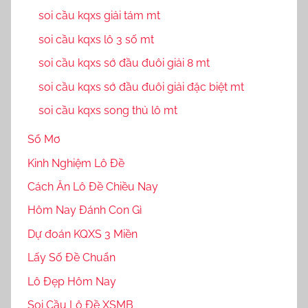
soi cầu kqxs giải tám mt
soi cầu kqxs lô 3 số mt
soi cầu kqxs sớ đầu đuôi giải 8 mt
soi cầu kqxs sớ đầu đuôi giải đặc biệt mt
soi cầu kqxs song thủ lô mt
Sổ Mơ
Kinh Nghiệm Lô Đề
Cách Ăn Lô Đề Chiều Nay
Hôm Nay Đánh Con Gì
Dự đoán KQXS 3 Miền
Lấy Số Đề Chuẩn
Lô Đẹp Hôm Nay
Soi Cầu Lô Đề XSMB