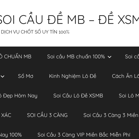
SOI CẦU ĐỀ MB – ĐỀ X
ỊCH VỤ CHỐT SỐ UY TÍN 100%
LÔ CHUẨN MB
Soi cầu MB chuẩn 100%
Soi c
Sổ Mơ
Kinh Nghiệm Lô Đề
Cách Ăn L
ô Đẹp Hôm Nay
Soi Cầu Lô Đề XSMB
Soi Lô 
H XÁC
SOI CẦU 3 CÀNG
Soi Cầu 3 Càng 3 Miền
Nay 100%
Soi Cầu 3 Càng VIP Miền Bắc Miễn Phí