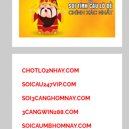
CHOTLO2NHAY.COM
SOICAU247VIP.COM
SOI3CANGHOMNAY.COM
3CANGWIN288.COM
SOICAUMBHOMNAY.COM