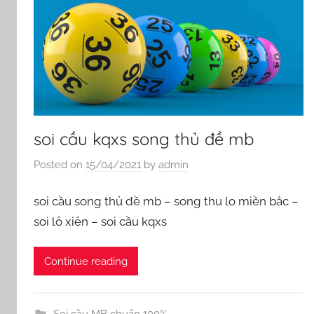
soi cầu kqxs song thủ đề mb
Posted on
15/04/2021
by
admin
soi cầu song thủ đề mb – song thu lo miền bắc –
soi lô xiên – soi cầu kqxs
Continue reading