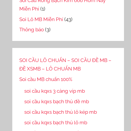
Soi Cầu Rồng Bạch Kim 666 Hôm Nay
Miễn Phí
(1)
Soi Lô MB Miễn Phí
(43)
Thông báo
(3)
SOI CẦU LÔ CHUẨN – SOI CẦU ĐỀ MB –
ĐỀ XSMB – LÔ CHUẨN MB
Soi cầu MB chuẩn 100%
soi cầu kqxs 3 càng víp mb
soi cầu kqxs bạch thủ đề mb
soi cầu kqxs bạch thủ lô kép mb
soi cầu kqxs bạch thủ lô mb