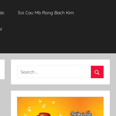
Xác
Soi Cau Mb Rong Bach Kim
í