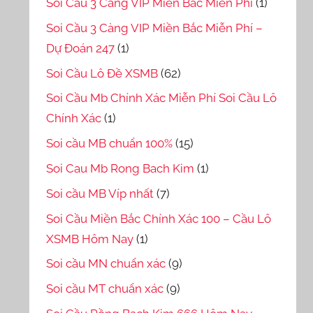
Soi Cầu 3 Càng VIP Miền Bắc Miễn Phí
(1)
Soi Cầu 3 Càng VIP Miền Bắc Miễn Phí –
Dự Đoán 247
(1)
Soi Cầu Lô Đề XSMB
(62)
Soi Cầu Mb Chính Xác Miễn Phí Soi Cầu Lô
Chính Xác
(1)
Soi cầu MB chuẩn 100%
(15)
Soi Cau Mb Rong Bach Kim
(1)
Soi cầu MB Víp nhất
(7)
Soi Cầu Miền Bắc Chính Xác 100 – Cầu Lô
XSMB Hôm Nay
(1)
Soi cầu MN chuẩn xác
(9)
Soi cầu MT chuẩn xác
(9)