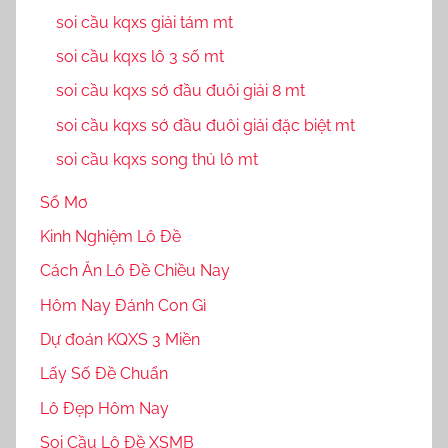
soi cầu kqxs giải tám mt
soi cầu kqxs lô 3 số mt
soi cầu kqxs sớ đầu đuôi giải 8 mt
soi cầu kqxs sớ đầu đuôi giải đặc biệt mt
soi cầu kqxs song thủ lô mt
Sổ Mơ
Kinh Nghiệm Lô Đề
Cách Ăn Lô Đề Chiều Nay
Hôm Nay Đánh Con Gì
Dự đoán KQXS 3 Miền
Lấy Số Đề Chuẩn
Lô Đẹp Hôm Nay
Soi Cầu Lô Đề XSMB