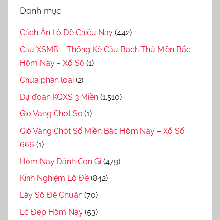
Danh mục
Cách Ăn Lô Đề Chiều Nay
(442)
Cau XSMB – Thống Kê Cầu Bạch Thủ Miền Bắc
Hôm Nay – Xổ Số
(1)
Chưa phân loại
(2)
Dự đoán KQXS 3 Miền
(1.510)
Gio Vang Chot So
(1)
Giờ Vàng Chốt Số Miền Bắc Hôm Nay – Xổ Số
666
(1)
Hôm Nay Đánh Con Gì
(479)
Kinh Nghiệm Lô Đề
(842)
Lấy Số Đề Chuẩn
(70)
Lô Đẹp Hôm Nay
(53)