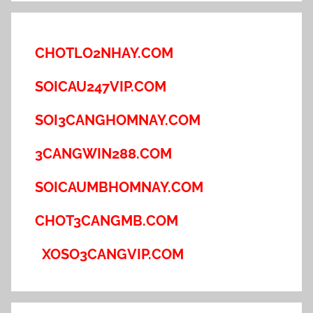
CHOTLO2NHAY.COM
SOICAU247VIP.COM
SOI3CANGHOMNAY.COM
3CANGWIN288.COM
SOICAUMBHOMNAY.COM
CHOT3CANGMB.COM
XOSO3CANGVIP.COM