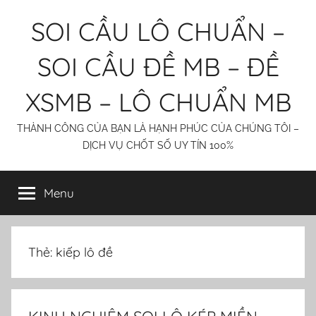
Skip
SOI CẦU LÔ CHUẨN –
to
content
SOI CẦU ĐỀ MB – ĐỀ
XSMB – LÔ CHUẨN MB
THÀNH CÔNG CỦA BẠN LÀ HẠNH PHÚC CỦA CHÚNG TÔI –
DỊCH VỤ CHỐT SỐ UY TÍN 100%
Menu
Thẻ:
kiếp lô đề