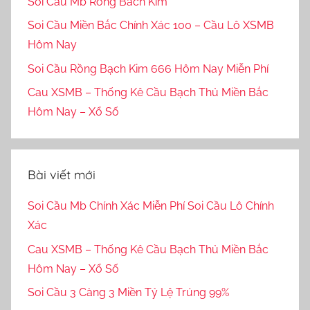
Soi Cau Mb Rong Bach Kim
Soi Cầu Miền Bắc Chính Xác 100 – Cầu Lô XSMB
Hôm Nay
Soi Cầu Rồng Bạch Kim 666 Hôm Nay Miễn Phí
Cau XSMB – Thống Kê Cầu Bạch Thủ Miền Bắc
Hôm Nay – Xổ Số
Bài viết mới
Soi Cầu Mb Chính Xác Miễn Phí Soi Cầu Lô Chính
Xác
Cau XSMB – Thống Kê Cầu Bạch Thủ Miền Bắc
Hôm Nay – Xổ Số
Soi Cầu 3 Càng 3 Miền Tỷ Lệ Trúng 99%