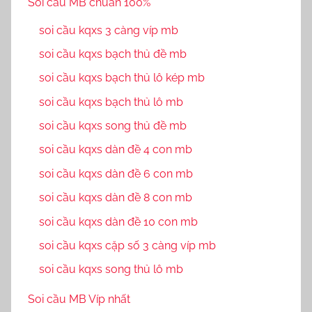
Soi cầu MB chuẩn 100%
soi cầu kqxs 3 càng víp mb
soi cầu kqxs bạch thủ đề mb
soi cầu kqxs bạch thủ lô kép mb
soi cầu kqxs bạch thủ lô mb
soi cầu kqxs song thủ đề mb
soi cầu kqxs dàn đề 4 con mb
soi cầu kqxs dàn đề 6 con mb
soi cầu kqxs dàn đề 8 con mb
soi cầu kqxs dàn đề 10 con mb
soi cầu kqxs cặp số 3 càng víp mb
soi cầu kqxs song thủ lô mb
Soi cầu MB Víp nhất