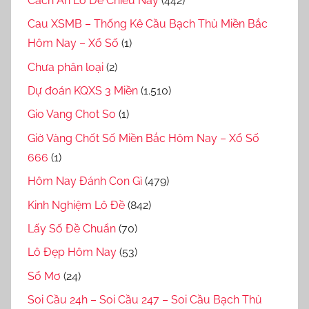
Cách Ăn Lô Đề Chiều Nay
(442)
Cau XSMB – Thống Kê Cầu Bạch Thủ Miền Bắc
Hôm Nay – Xổ Số
(1)
Chưa phân loại
(2)
Dự đoán KQXS 3 Miền
(1.510)
Gio Vang Chot So
(1)
Giờ Vàng Chốt Số Miền Bắc Hôm Nay – Xổ Số
666
(1)
Hôm Nay Đánh Con Gì
(479)
Kinh Nghiệm Lô Đề
(842)
Lấy Số Đề Chuẩn
(70)
Lô Đẹp Hôm Nay
(53)
Sổ Mơ
(24)
Soi Cầu 24h – Soi Cầu 247 – Soi Cầu Bạch Thủ