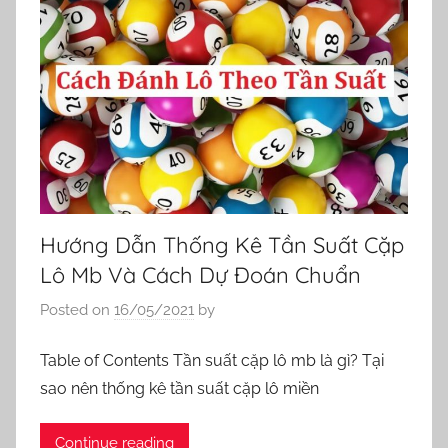
Hướng Dẫn Thống Kê Tần Suất Cặp
Lô Mb Và Cách Dự Đoán Chuẩn
Posted on
16/05/2021
by
Table of Contents Tần suất cặp lô mb là gì? Tại
sao nên thống kê tần suất cặp lô miền
Continue reading