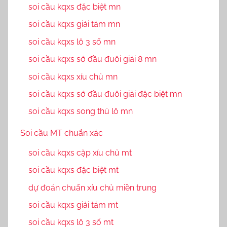
soi cầu kqxs đặc biệt mn
soi cầu kqxs giải tám mn
soi cầu kqxs lô 3 số mn
soi cầu kqxs sớ đầu đuôi giải 8 mn
soi cầu kqxs xíu chủ mn
soi cầu kqxs sớ đầu đuôi giải đặc biệt mn
soi cầu kqxs song thủ lô mn
Soi cầu MT chuẩn xác
soi cầu kqxs cặp xíu chủ mt
soi cầu kqxs đặc biệt mt
dự đoán chuẩn xíu chủ miền trung
soi cầu kqxs giải tám mt
soi cầu kqxs lô 3 số mt