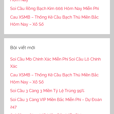
Soi Cầu Rồng Bạch Kim 666 Hôm Nay Miễn Phí
Cau XSMB – Thống Kê Cầu Bạch Thủ Miền Bắc
Hôm Nay – Xổ Số
Bài viết mới
Soi Cầu Mb Chính Xác Miễn Phí Soi Cầu Lô Chính
Xác
Cau XSMB – Thống Kê Cầu Bạch Thủ Miền Bắc
Hôm Nay – Xổ Số
Soi Cầu 3 Càng 3 Miền Tỷ Lệ Trúng 99%
Soi Cầu 3 Càng VIP Miền Bắc Miễn Phí – Dự Đoán
247