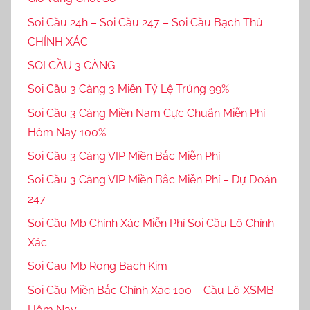
Soi Cầu 24h – Soi Cầu 247 – Soi Cầu Bạch Thủ
CHÍNH XÁC
SOI CẦU 3 CÀNG
Soi Cầu 3 Càng 3 Miền Tỷ Lệ Trúng 99%
Soi Cầu 3 Càng Miền Nam Cực Chuẩn Miễn Phí
Hôm Nay 100%
Soi Cầu 3 Càng VIP Miền Bắc Miễn Phí
Soi Cầu 3 Càng VIP Miền Bắc Miễn Phí – Dự Đoán
247
Soi Cầu Mb Chính Xác Miễn Phí Soi Cầu Lô Chính
Xác
Soi Cau Mb Rong Bach Kim
Soi Cầu Miền Bắc Chính Xác 100 – Cầu Lô XSMB
Hôm Nay