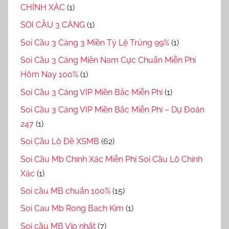
CHÍNH XÁC
(1)
SOI CẦU 3 CÀNG
(1)
Soi Cầu 3 Càng 3 Miền Tỷ Lệ Trúng 99%
(1)
Soi Cầu 3 Càng Miền Nam Cực Chuẩn Miễn Phí
Hôm Nay 100%
(1)
Soi Cầu 3 Càng VIP Miền Bắc Miễn Phí
(1)
Soi Cầu 3 Càng VIP Miền Bắc Miễn Phí – Dự Đoán
247
(1)
Soi Cầu Lô Đề XSMB
(62)
Soi Cầu Mb Chính Xác Miễn Phí Soi Cầu Lô Chính
Xác
(1)
Soi cầu MB chuẩn 100%
(15)
Soi Cau Mb Rong Bach Kim
(1)
Soi cầu MB Víp nhất
(7)