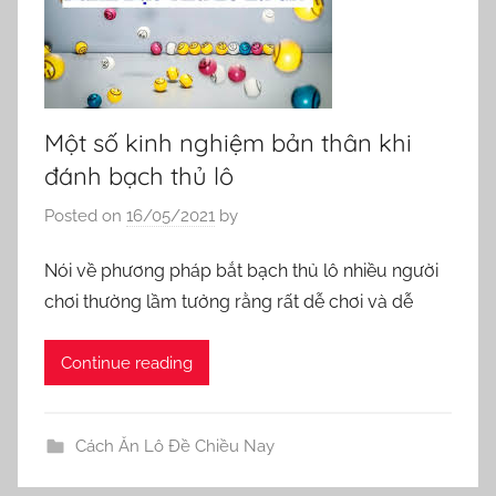
Một số kinh nghiệm bản thân khi
đánh bạch thủ lô
Posted on
16/05/2021
by
Nói về phương pháp bắt bạch thủ lô nhiều người
chơi thường lầm tưởng rằng rất dễ chơi và dễ
Continue reading
Cách Ăn Lô Đề Chiều Nay