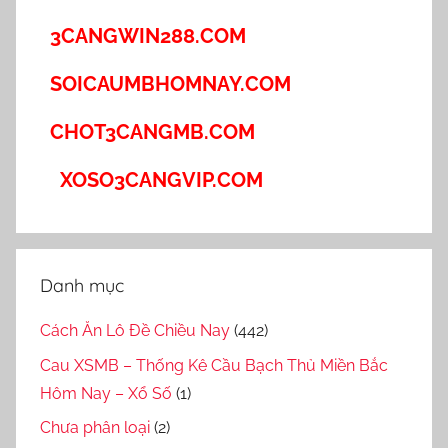
3CANGWIN288.COM
SOICAUMBHOMNAY.COM
CHOT3CANGMB.COM
XOSO3CANGVIP.COM
Danh mục
Cách Ăn Lô Đề Chiều Nay
(442)
Cau XSMB – Thống Kê Cầu Bạch Thủ Miền Bắc
Hôm Nay – Xổ Số
(1)
Chưa phân loại
(2)