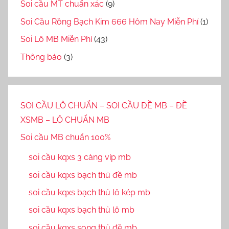
Soi cầu MT chuẩn xác
(9)
Soi Cầu Rồng Bạch Kim 666 Hôm Nay Miễn Phí
(1)
Soi Lô MB Miễn Phí
(43)
Thông báo
(3)
SOI CẦU LÔ CHUẨN – SOI CẦU ĐỀ MB – ĐỀ
XSMB – LÔ CHUẨN MB
Soi cầu MB chuẩn 100%
soi cầu kqxs 3 càng víp mb
soi cầu kqxs bạch thủ đề mb
soi cầu kqxs bạch thủ lô kép mb
soi cầu kqxs bạch thủ lô mb
soi cầu kqxs song thủ đề mb