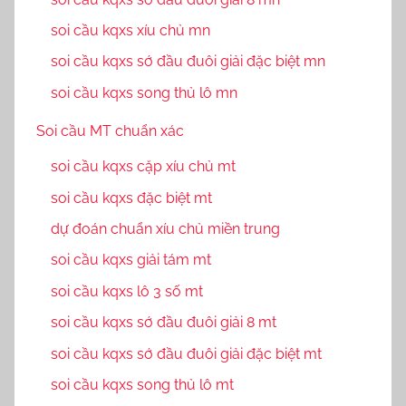
soi cầu kqxs xíu chủ mn
soi cầu kqxs sớ đầu đuôi giải đặc biệt mn
soi cầu kqxs song thủ lô mn
Soi cầu MT chuẩn xác
soi cầu kqxs cặp xíu chủ mt
soi cầu kqxs đặc biệt mt
dự đoán chuẩn xíu chủ miền trung
soi cầu kqxs giải tám mt
soi cầu kqxs lô 3 số mt
soi cầu kqxs sớ đầu đuôi giải 8 mt
soi cầu kqxs sớ đầu đuôi giải đặc biệt mt
soi cầu kqxs song thủ lô mt