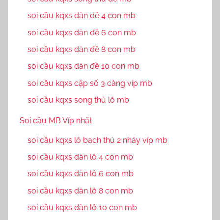
soi cầu kqxs dàn đề 4 con mb
soi cầu kqxs dàn đề 6 con mb
soi cầu kqxs dàn đề 8 con mb
soi cầu kqxs dàn đề 10 con mb
soi cầu kqxs cặp số 3 càng víp mb
soi cầu kqxs song thủ lô mb
Soi cầu MB Víp nhất
soi cầu kqxs lô bạch thủ 2 nháy víp mb
soi cầu kqxs dàn lô 4 con mb
soi cầu kqxs dàn lô 6 con mb
soi cầu kqxs dàn lô 8 con mb
soi cầu kqxs dàn lô 10 con mb