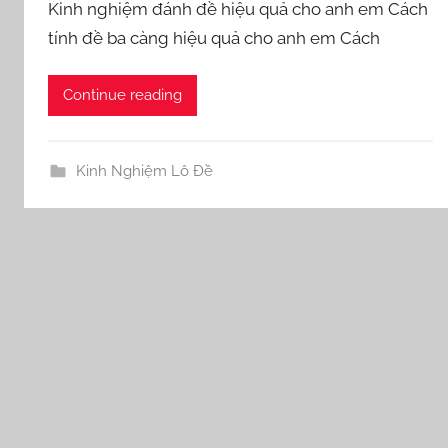
Kinh nghiệm đánh đề hiệu quả cho anh em Cách
tính đề ba càng hiệu quả cho anh em Cách
Continue reading
Kinh Nghiệm Lô Đề