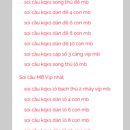
soi cầu kqxs song thủ đề mb
soi cầu kqxs dàn đề 4 con mb
soi cầu kqxs dàn đề 6 con mb
soi cầu kqxs dàn đề 8 con mb
soi cầu kqxs dàn đề 10 con mb
soi cầu kqxs cặp số 3 càng víp mb
soi cầu kqxs song thủ lô mb
Soi cầu MB Víp nhất
soi cầu kqxs lô bạch thủ 2 nháy víp mb
soi cầu kqxs dàn lô 4 con mb
soi cầu kqxs dàn lô 6 con mb
soi cầu kqxs dàn lô 8 con mb