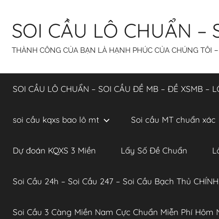
Skip
to
SOI CẦU LÔ CHUẨN – 
content
THÀNH CÔNG CỦA BẠN LÀ HẠNH PHÚC CỦA CHÚNG TÔI – D
SOI CẦU LÔ CHUẨN – SOI CẦU ĐỀ MB – ĐỀ XSMB – 
soi cầu kqxs bao lô mt
Soi cầu MT chuẩn xác
Dự đoán KQXS 3 Miền
Lấy Số Đề Chuẩn
L
Soi Cầu 24h – Soi Cầu 247 – Soi Cầu Bạch Thủ CHÍN
Soi Cầu 3 Càng Miền Nam Cực Chuẩn Miễn Phí Hôm 