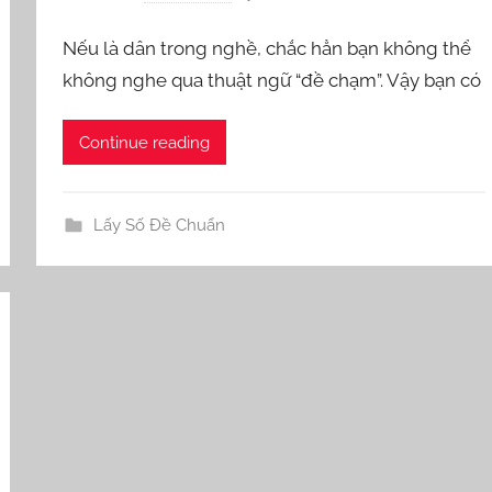
Nếu là dân trong nghề, chắc hẳn bạn không thể
không nghe qua thuật ngữ “đề chạm”. Vậy bạn có
Continue reading
Lấy Số Đề Chuẩn