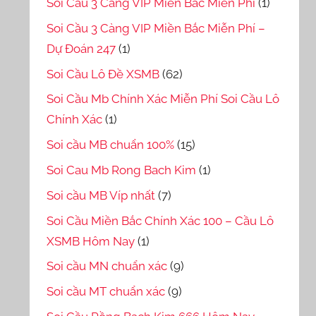
Soi Cầu 3 Càng VIP Miền Bắc Miễn Phí
(1)
Soi Cầu 3 Càng VIP Miền Bắc Miễn Phí –
Dự Đoán 247
(1)
Soi Cầu Lô Đề XSMB
(62)
Soi Cầu Mb Chính Xác Miễn Phí Soi Cầu Lô
Chính Xác
(1)
Soi cầu MB chuẩn 100%
(15)
Soi Cau Mb Rong Bach Kim
(1)
Soi cầu MB Víp nhất
(7)
Soi Cầu Miền Bắc Chính Xác 100 – Cầu Lô
XSMB Hôm Nay
(1)
Soi cầu MN chuẩn xác
(9)
Soi cầu MT chuẩn xác
(9)