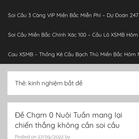
Soi Cầu 3 Càng VIP Miền Bắc Miễn Phí – Dự Đoán 247
Soi Cầu Miền Bắc Chính Xác 100 – Cầu Lô XSMB Hôm
Cau XSMB – Thống Kê Cầu Bạch Thủ Miền Bắc Hôm 
Thẻ:
kinh nghiệm bắt đề
Đề Chạm 0 Nuôi Tuần mang lại
chiến thắng không cần soi cầu
Posted on
27/09/2022
by