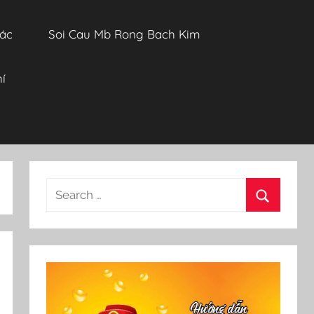
Xác
Soi Cau Mb Rong Bach Kim
í