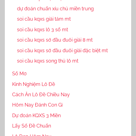
dự đoán chuẩn xíu chủ miền trung
soi cầu kqxs giải tám mt
soi cầu kqxs lô 3 số mt
soi cầu kqxs sớ đầu đuôi giải 8 mt
soi cầu kqxs sớ đầu đuôi giải đặc biệt mt
soi cầu kqxs song thủ lô mt
Sổ Mơ
Kinh Nghiệm Lô Đề
Cách Ăn Lô Đề Chiều Nay
Hôm Nay Đánh Con Gì
Dự đoán KQXS 3 Miền
Lấy Số Đề Chuẩn