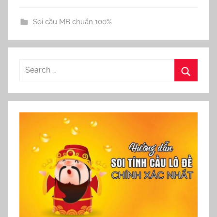
Soi cầu MB chuẩn 100%