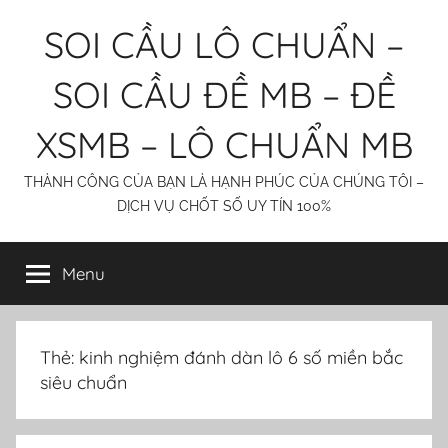
Skip
SOI CẦU LÔ CHUẨN –
to
content
SOI CẦU ĐỀ MB – ĐỀ
XSMB – LÔ CHUẨN MB
THÀNH CÔNG CỦA BẠN LÀ HẠNH PHÚC CỦA CHÚNG TÔI –
DỊCH VỤ CHỐT SỐ UY TÍN 100%
Menu
Thẻ:
kinh nghiệm đánh dàn lô 6 số miền bắc
siêu chuẩn