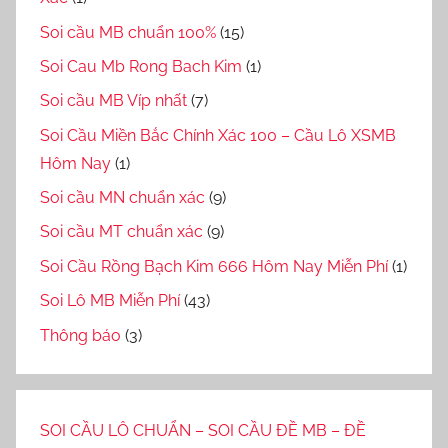
Soi cầu MB chuẩn 100%
(15)
Soi Cau Mb Rong Bach Kim
(1)
Soi cầu MB Víp nhất
(7)
Soi Cầu Miền Bắc Chính Xác 100 – Cầu Lô XSMB
Hôm Nay
(1)
Soi cầu MN chuẩn xác
(9)
Soi cầu MT chuẩn xác
(9)
Soi Cầu Rồng Bạch Kim 666 Hôm Nay Miễn Phí
(1)
Soi Lô MB Miễn Phí
(43)
Thông báo
(3)
SOI CẦU LÔ CHUẨN – SOI CẦU ĐỀ MB – ĐỀ