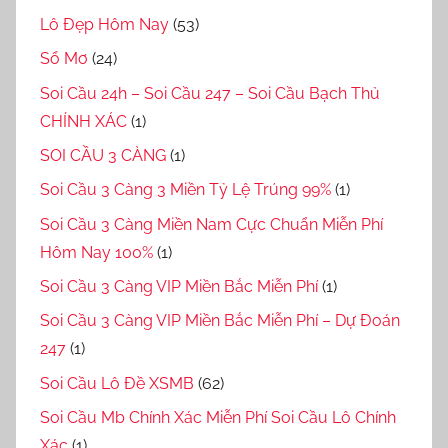
Lô Đẹp Hôm Nay
(53)
Sổ Mơ
(24)
Soi Cầu 24h – Soi Cầu 247 – Soi Cầu Bạch Thủ
CHÍNH XÁC
(1)
SOI CẦU 3 CÀNG
(1)
Soi Cầu 3 Càng 3 Miền Tỷ Lệ Trúng 99%
(1)
Soi Cầu 3 Càng Miền Nam Cực Chuẩn Miễn Phí
Hôm Nay 100%
(1)
Soi Cầu 3 Càng VIP Miền Bắc Miễn Phí
(1)
Soi Cầu 3 Càng VIP Miền Bắc Miễn Phí – Dự Đoán
247
(1)
Soi Cầu Lô Đề XSMB
(62)
Soi Cầu Mb Chính Xác Miễn Phí Soi Cầu Lô Chính
Xác
(1)