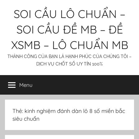
Skip
SOI CẦU LÔ CHUẨN –
to
content
SOI CẦU ĐỀ MB – ĐỀ
XSMB – LÔ CHUẨN MB
THÀNH CÔNG CỦA BẠN LÀ HẠNH PHÚC CỦA CHÚNG TÔI –
DỊCH VỤ CHỐT SỐ UY TÍN 100%
Menu
Thẻ:
kinh nghiệm đánh dàn lô 8 số miền bắc
siêu chuẩn