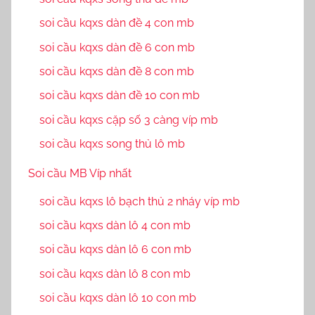
soi cầu kqxs dàn đề 4 con mb
soi cầu kqxs dàn đề 6 con mb
soi cầu kqxs dàn đề 8 con mb
soi cầu kqxs dàn đề 10 con mb
soi cầu kqxs cặp số 3 càng víp mb
soi cầu kqxs song thủ lô mb
Soi cầu MB Víp nhất
soi cầu kqxs lô bạch thủ 2 nháy víp mb
soi cầu kqxs dàn lô 4 con mb
soi cầu kqxs dàn lô 6 con mb
soi cầu kqxs dàn lô 8 con mb
soi cầu kqxs dàn lô 10 con mb