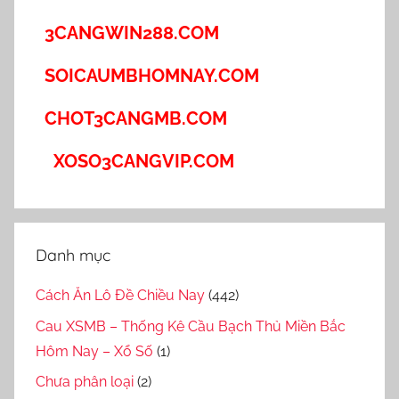
3CANGWIN288.COM
SOICAUMBHOMNAY.COM
CHOT3CANGMB.COM
XOSO3CANGVIP.COM
Danh mục
Cách Ăn Lô Đề Chiều Nay
(442)
Cau XSMB – Thống Kê Cầu Bạch Thủ Miền Bắc
Hôm Nay – Xổ Số
(1)
Chưa phân loại
(2)