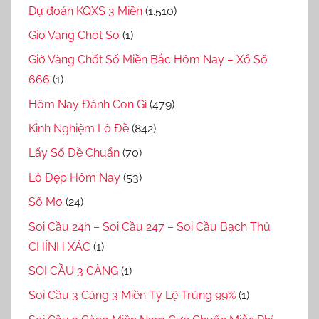
Dự đoán KQXS 3 Miền
(1.510)
Gio Vang Chot So
(1)
Giờ Vàng Chốt Số Miền Bắc Hôm Nay – Xổ Số
666
(1)
Hôm Nay Đánh Con Gì
(479)
Kinh Nghiệm Lô Đề
(842)
Lấy Số Đề Chuẩn
(70)
Lô Đẹp Hôm Nay
(53)
Sổ Mơ
(24)
Soi Cầu 24h – Soi Cầu 247 – Soi Cầu Bạch Thủ
CHÍNH XÁC
(1)
SOI CẦU 3 CÀNG
(1)
Soi Cầu 3 Càng 3 Miền Tỷ Lệ Trúng 99%
(1)