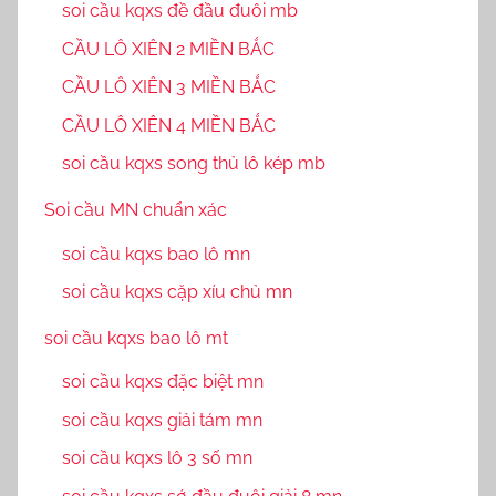
soi cầu kqxs đề đầu đuôi mb
CẦU LÔ XIÊN 2 MIỀN BẮC
CẦU LÔ XIÊN 3 MIỀN BẮC
CẦU LÔ XIÊN 4 MIỀN BẮC
soi cầu kqxs song thủ lô kép mb
Soi cầu MN chuẩn xác
soi cầu kqxs bao lô mn
soi cầu kqxs cặp xíu chủ mn
soi cầu kqxs bao lô mt
soi cầu kqxs đặc biệt mn
soi cầu kqxs giải tám mn
soi cầu kqxs lô 3 số mn