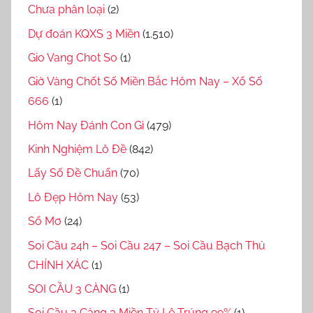
Chưa phân loại
(2)
Dự đoán KQXS 3 Miền
(1.510)
Gio Vang Chot So
(1)
Giờ Vàng Chốt Số Miền Bắc Hôm Nay – Xổ Số
666
(1)
Hôm Nay Đánh Con Gì
(479)
Kinh Nghiệm Lô Đề
(842)
Lấy Số Đề Chuẩn
(70)
Lô Đẹp Hôm Nay
(53)
Sổ Mơ
(24)
Soi Cầu 24h – Soi Cầu 247 – Soi Cầu Bạch Thủ
CHÍNH XÁC
(1)
SOI CẦU 3 CÀNG
(1)
Soi Cầu 3 Càng 3 Miền Tỷ Lệ Trúng 99%
(1)