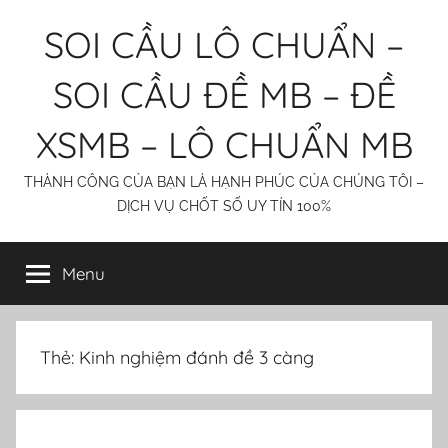
Skip
SOI CẦU LÔ CHUẨN –
to
content
SOI CẦU ĐỀ MB – ĐỀ
XSMB – LÔ CHUẨN MB
THÀNH CÔNG CỦA BẠN LÀ HẠNH PHÚC CỦA CHÚNG TÔI –
DỊCH VỤ CHỐT SỐ UY TÍN 100%
Menu
Thẻ:
Kinh nghiệm đánh đề 3 càng