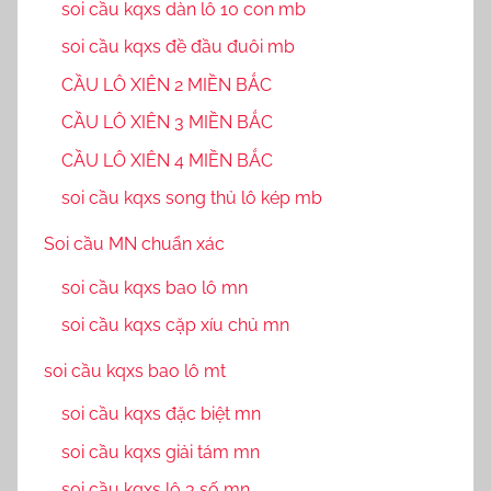
soi cầu kqxs dàn lô 10 con mb
soi cầu kqxs đề đầu đuôi mb
CẦU LÔ XIÊN 2 MIỀN BẮC
CẦU LÔ XIÊN 3 MIỀN BẮC
CẦU LÔ XIÊN 4 MIỀN BẮC
soi cầu kqxs song thủ lô kép mb
Soi cầu MN chuẩn xác
soi cầu kqxs bao lô mn
soi cầu kqxs cặp xíu chủ mn
soi cầu kqxs bao lô mt
soi cầu kqxs đặc biệt mn
soi cầu kqxs giải tám mn
soi cầu kqxs lô 3 số mn