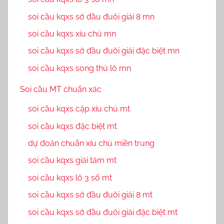
soi cầu kqxs sớ đầu đuôi giải 8 mn
soi cầu kqxs xíu chủ mn
soi cầu kqxs sớ đầu đuôi giải đặc biệt mn
soi cầu kqxs song thủ lô mn
Soi cầu MT chuẩn xác
soi cầu kqxs cặp xíu chủ mt
soi cầu kqxs đặc biệt mt
dự đoán chuẩn xíu chủ miền trung
soi cầu kqxs giải tám mt
soi cầu kqxs lô 3 số mt
soi cầu kqxs sớ đầu đuôi giải 8 mt
soi cầu kqxs sớ đầu đuôi giải đặc biệt mt