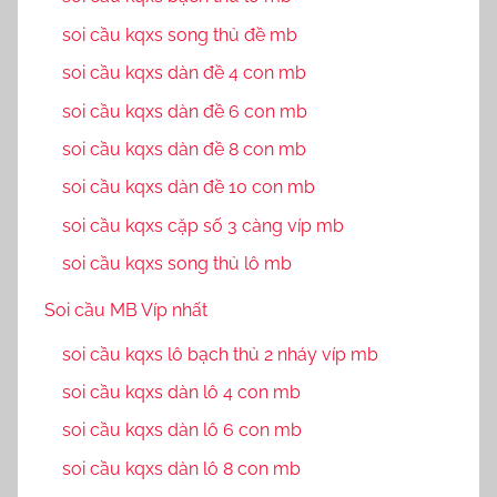
soi cầu kqxs song thủ đề mb
soi cầu kqxs dàn đề 4 con mb
soi cầu kqxs dàn đề 6 con mb
soi cầu kqxs dàn đề 8 con mb
soi cầu kqxs dàn đề 10 con mb
soi cầu kqxs cặp số 3 càng víp mb
soi cầu kqxs song thủ lô mb
Soi cầu MB Víp nhất
soi cầu kqxs lô bạch thủ 2 nháy víp mb
soi cầu kqxs dàn lô 4 con mb
soi cầu kqxs dàn lô 6 con mb
soi cầu kqxs dàn lô 8 con mb