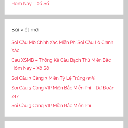
Hôm Nay – Xổ Số
Bài viết mới
Soi Cầu Mb Chính Xác Miễn Phí Soi Cầu Lô Chính
Xác
Cau XSMB – Thống Kê Cầu Bạch Thủ Miền Bắc
Hôm Nay – Xổ Số
Soi Cầu 3 Càng 3 Miền Tỷ Lệ Trúng 99%
Soi Cầu 3 Càng VIP Miền Bắc Miễn Phí – Dự Đoán
247
Soi Cầu 3 Càng VIP Miền Bắc Miễn Phí