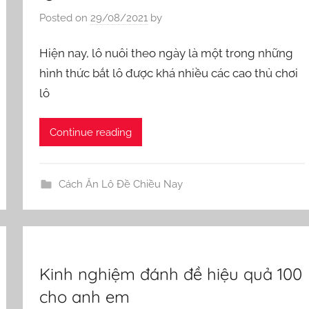
Posted on
29/08/2021
by
Hiện nay, lô nuôi theo ngày là một trong những
hình thức bắt lô được khá nhiều các cao thủ chơi
lô
Continue reading
Cách Ăn Lô Đề Chiều Nay
Kinh nghiệm đánh đề hiệu quả 100
cho anh em