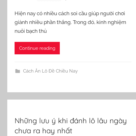
Hiện nay có nhiều cách soi cầu giúp người chơi
giành nhiều phần thắng. Trong đó, kinh nghiệm
nuôi bạch thủ
Continue reading
Cách Ăn Lô Đề Chiều Nay
Những lưu ý khi đánh lô lâu ngày
chưa ra hay nhất