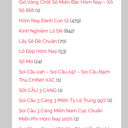
Giờ Vàng Chốt Số Miền Bắc Hôm Nay – Xổ
Số 666
(1)
Hôm Nay Đánh Con Gì
(479)
Kinh Nghiệm Lô Đề
(842)
Lấy Số Đề Chuẩn
(70)
Lô Đẹp Hôm Nay
(53)
Sổ Mơ
(24)
Soi Cầu 24h – Soi Cầu 247 – Soi Cầu Bạch
Thủ CHÍNH XÁC
(1)
SOI CẦU 3 CÀNG
(1)
Soi Cầu 3 Càng 3 Miền Tỷ Lệ Trúng 99%
(1)
Soi Cầu 3 Càng Miền Nam Cực Chuẩn
Miễn Phí Hôm Nay 100%
(1)