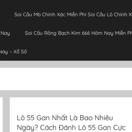
Soi Cầu Mb Chính Xác Miễn Phí Soi Cầu Lô Chính 
 Nay
Soi Cầu Rồng Bạch Kim 666 Hôm Nay Miễn Ph
Nay – Xổ Số
Lô 55 Gan Nhất Là Bao Nhiêu
Ngày? Cách Đánh Lô 55 Gan Cực