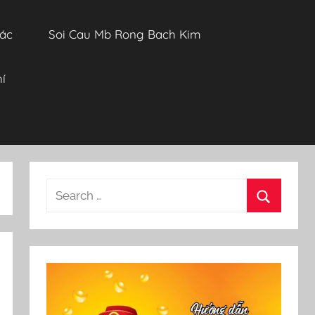
Xác
Soi Cau Mb Rong Bach Kim
í