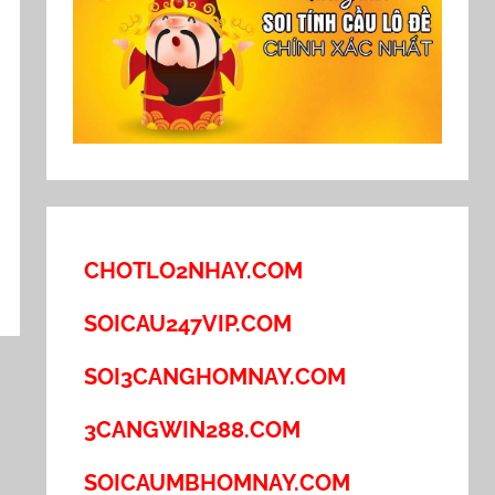
CHOTLO2NHAY.COM
SOICAU247VIP.COM
SOI3CANGHOMNAY.COM
3CANGWIN288.COM
SOICAUMBHOMNAY.COM