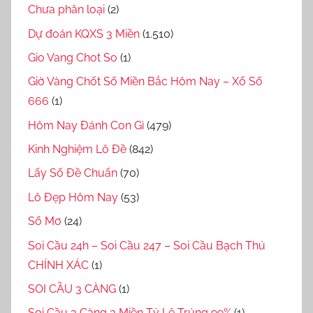
Chưa phân loại
(2)
Dự đoán KQXS 3 Miền
(1.510)
Gio Vang Chot So
(1)
Giờ Vàng Chốt Số Miền Bắc Hôm Nay – Xổ Số
666
(1)
Hôm Nay Đánh Con Gì
(479)
Kinh Nghiệm Lô Đề
(842)
Lấy Số Đề Chuẩn
(70)
Lô Đẹp Hôm Nay
(53)
Sổ Mơ
(24)
Soi Cầu 24h – Soi Cầu 247 – Soi Cầu Bạch Thủ
CHÍNH XÁC
(1)
SOI CẦU 3 CÀNG
(1)
Soi Cầu 3 Càng 3 Miền Tỷ Lệ Trúng 99%
(1)