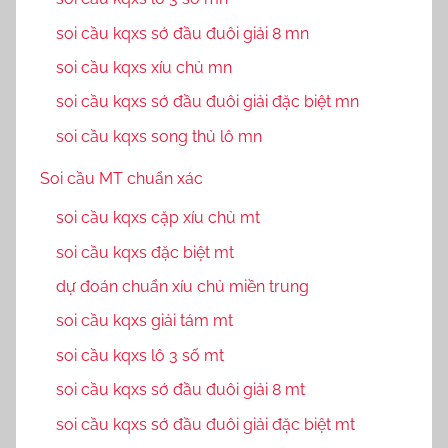
soi cầu kqxs sớ đầu đuôi giải 8 mn
soi cầu kqxs xíu chủ mn
soi cầu kqxs sớ đầu đuôi giải đặc biệt mn
soi cầu kqxs song thủ lô mn
Soi cầu MT chuẩn xác
soi cầu kqxs cặp xíu chủ mt
soi cầu kqxs đặc biệt mt
dự đoán chuẩn xíu chủ miền trung
soi cầu kqxs giải tám mt
soi cầu kqxs lô 3 số mt
soi cầu kqxs sớ đầu đuôi giải 8 mt
soi cầu kqxs sớ đầu đuôi giải đặc biệt mt