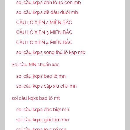
soi cầu kqxs dàn lô 10 con mb
soi cầu kqxs đề đầu đuôi mb
CẦU LÔ XIÊN 2 MIỀN BẮC
CẦU LÔ XIÊN 3 MIỀN BẮC
CẦU LÔ XIÊN 4 MIỀN BẮC
soi cầu kqxs song thủ lô kép mb
Soi cầu MN chuẩn xác
soi cầu kqxs bao lô mn
soi cầu kqxs cặp xíu chủ mn
soi cầu kqxs bao lô mt
soi cầu kqxs đặc biệt mn
soi cầu kqxs giải tám mn
soi cầu kqxs lô 3 số mn