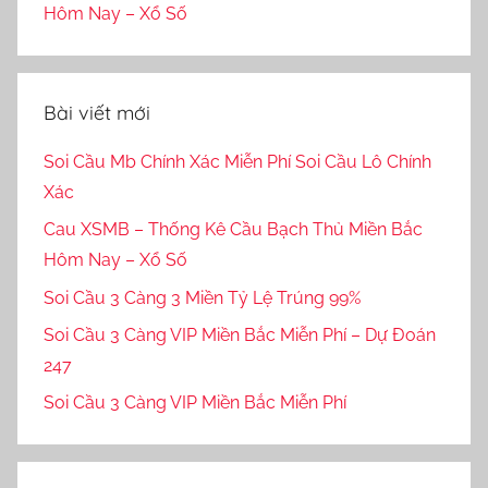
Hôm Nay – Xổ Số
Bài viết mới
Soi Cầu Mb Chính Xác Miễn Phí Soi Cầu Lô Chính
Xác
Cau XSMB – Thống Kê Cầu Bạch Thủ Miền Bắc
Hôm Nay – Xổ Số
Soi Cầu 3 Càng 3 Miền Tỷ Lệ Trúng 99%
Soi Cầu 3 Càng VIP Miền Bắc Miễn Phí – Dự Đoán
247
Soi Cầu 3 Càng VIP Miền Bắc Miễn Phí