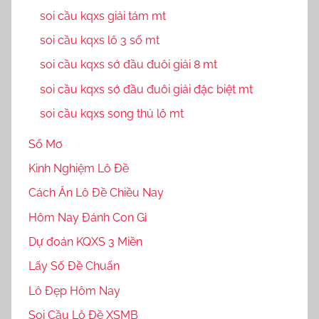
soi cầu kqxs giải tám mt
soi cầu kqxs lô 3 số mt
soi cầu kqxs sớ đầu đuôi giải 8 mt
soi cầu kqxs sớ đầu đuôi giải đặc biệt mt
soi cầu kqxs song thủ lô mt
Sổ Mơ
Kinh Nghiệm Lô Đề
Cách Ăn Lô Đề Chiều Nay
Hôm Nay Đánh Con Gì
Dự đoán KQXS 3 Miền
Lấy Số Đề Chuẩn
Lô Đẹp Hôm Nay
Soi Cầu Lô Đề XSMB