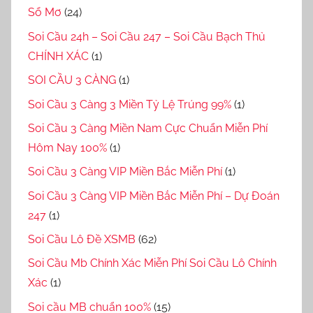
Sổ Mơ
(24)
Soi Cầu 24h – Soi Cầu 247 – Soi Cầu Bạch Thủ
CHÍNH XÁC
(1)
SOI CẦU 3 CÀNG
(1)
Soi Cầu 3 Càng 3 Miền Tỷ Lệ Trúng 99%
(1)
Soi Cầu 3 Càng Miền Nam Cực Chuẩn Miễn Phí
Hôm Nay 100%
(1)
Soi Cầu 3 Càng VIP Miền Bắc Miễn Phí
(1)
Soi Cầu 3 Càng VIP Miền Bắc Miễn Phí – Dự Đoán
247
(1)
Soi Cầu Lô Đề XSMB
(62)
Soi Cầu Mb Chính Xác Miễn Phí Soi Cầu Lô Chính
Xác
(1)
Soi cầu MB chuẩn 100%
(15)