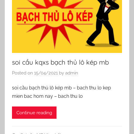
soi cầu kqxs bạch thủ lô kép mb
Posted on
15/04/2021
by
admin
soi cầu bạch thủ lô kép mb – bach thu lo kep
mien bac hom nay – bach thu lo
Continue reading