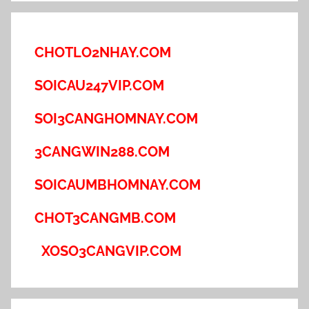
CHOTLO2NHAY.COM
SOICAU247VIP.COM
SOI3CANGHOMNAY.COM
3CANGWIN288.COM
SOICAUMBHOMNAY.COM
CHOT3CANGMB.COM
XOSO3CANGVIP.COM