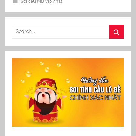
Soi cầu MB Víp nhất