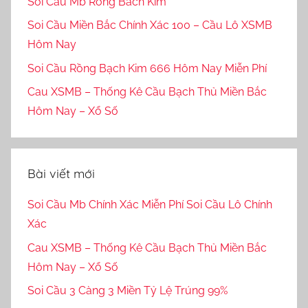
Soi Cau Mb Rong Bach Kim
Soi Cầu Miền Bắc Chính Xác 100 – Cầu Lô XSMB
Hôm Nay
Soi Cầu Rồng Bạch Kim 666 Hôm Nay Miễn Phí
Cau XSMB – Thống Kê Cầu Bạch Thủ Miền Bắc
Hôm Nay – Xổ Số
Bài viết mới
Soi Cầu Mb Chính Xác Miễn Phí Soi Cầu Lô Chính
Xác
Cau XSMB – Thống Kê Cầu Bạch Thủ Miền Bắc
Hôm Nay – Xổ Số
Soi Cầu 3 Càng 3 Miền Tỷ Lệ Trúng 99%