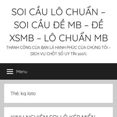
Skip
SOI CẦU LÔ CHUẨN –
to
content
SOI CẦU ĐỀ MB – ĐỀ
XSMB – LÔ CHUẨN MB
THÀNH CÔNG CỦA BẠN LÀ HẠNH PHÚC CỦA CHÚNG TÔI –
DỊCH VỤ CHỐT SỐ UY TÍN 100%
Menu
Thẻ:
kq loto