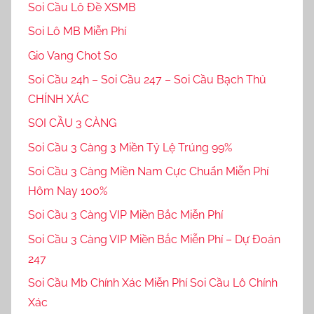
Soi Cầu Lô Đề XSMB
Soi Lô MB Miễn Phí
Gio Vang Chot So
Soi Cầu 24h – Soi Cầu 247 – Soi Cầu Bạch Thủ
CHÍNH XÁC
SOI CẦU 3 CÀNG
Soi Cầu 3 Càng 3 Miền Tỷ Lệ Trúng 99%
Soi Cầu 3 Càng Miền Nam Cực Chuẩn Miễn Phí
Hôm Nay 100%
Soi Cầu 3 Càng VIP Miền Bắc Miễn Phí
Soi Cầu 3 Càng VIP Miền Bắc Miễn Phí – Dự Đoán
247
Soi Cầu Mb Chính Xác Miễn Phí Soi Cầu Lô Chính
Xác