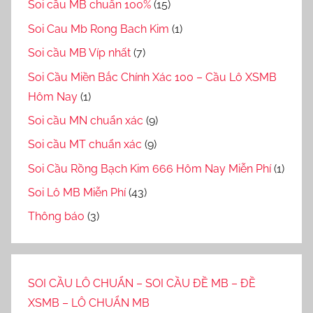
Soi cầu MB chuẩn 100%
(15)
Soi Cau Mb Rong Bach Kim
(1)
Soi cầu MB Víp nhất
(7)
Soi Cầu Miền Bắc Chính Xác 100 – Cầu Lô XSMB
Hôm Nay
(1)
Soi cầu MN chuẩn xác
(9)
Soi cầu MT chuẩn xác
(9)
Soi Cầu Rồng Bạch Kim 666 Hôm Nay Miễn Phí
(1)
Soi Lô MB Miễn Phí
(43)
Thông báo
(3)
SOI CẦU LÔ CHUẨN – SOI CẦU ĐỀ MB – ĐỀ
XSMB – LÔ CHUẨN MB