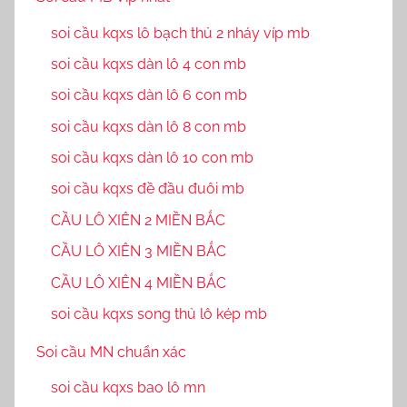
soi cầu kqxs lô bạch thủ 2 nháy víp mb
soi cầu kqxs dàn lô 4 con mb
soi cầu kqxs dàn lô 6 con mb
soi cầu kqxs dàn lô 8 con mb
soi cầu kqxs dàn lô 10 con mb
soi cầu kqxs đề đầu đuôi mb
CẦU LÔ XIÊN 2 MIỀN BẮC
CẦU LÔ XIÊN 3 MIỀN BẮC
CẦU LÔ XIÊN 4 MIỀN BẮC
soi cầu kqxs song thủ lô kép mb
Soi cầu MN chuẩn xác
soi cầu kqxs bao lô mn