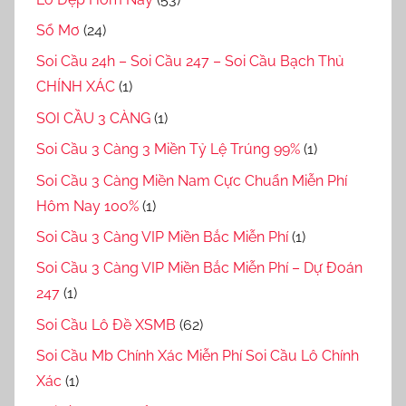
Sổ Mơ
(24)
Soi Cầu 24h – Soi Cầu 247 – Soi Cầu Bạch Thủ
CHÍNH XÁC
(1)
SOI CẦU 3 CÀNG
(1)
Soi Cầu 3 Càng 3 Miền Tỷ Lệ Trúng 99%
(1)
Soi Cầu 3 Càng Miền Nam Cực Chuẩn Miễn Phí
Hôm Nay 100%
(1)
Soi Cầu 3 Càng VIP Miền Bắc Miễn Phí
(1)
Soi Cầu 3 Càng VIP Miền Bắc Miễn Phí – Dự Đoán
247
(1)
Soi Cầu Lô Đề XSMB
(62)
Soi Cầu Mb Chính Xác Miễn Phí Soi Cầu Lô Chính
Xác
(1)