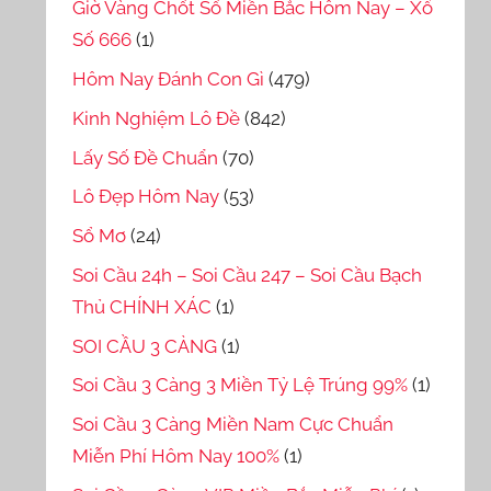
Giờ Vàng Chốt Số Miền Bắc Hôm Nay – Xổ
Số 666
(1)
Hôm Nay Đánh Con Gì
(479)
Kinh Nghiệm Lô Đề
(842)
Lấy Số Đề Chuẩn
(70)
Lô Đẹp Hôm Nay
(53)
Sổ Mơ
(24)
Soi Cầu 24h – Soi Cầu 247 – Soi Cầu Bạch
Thủ CHÍNH XÁC
(1)
SOI CẦU 3 CÀNG
(1)
Soi Cầu 3 Càng 3 Miền Tỷ Lệ Trúng 99%
(1)
Soi Cầu 3 Càng Miền Nam Cực Chuẩn
Miễn Phí Hôm Nay 100%
(1)