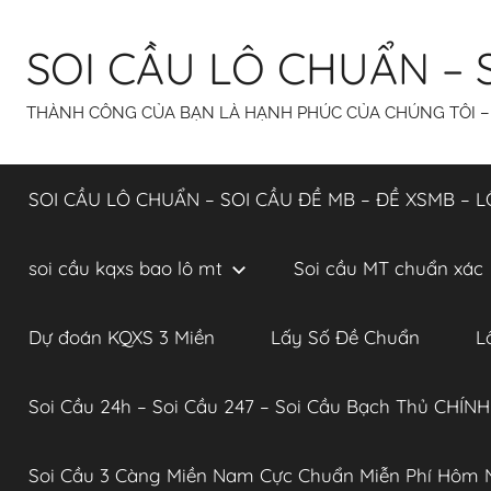
Skip
to
SOI CẦU LÔ CHUẨN – 
content
THÀNH CÔNG CỦA BẠN LÀ HẠNH PHÚC CỦA CHÚNG TÔI – D
SOI CẦU LÔ CHUẨN – SOI CẦU ĐỀ MB – ĐỀ XSMB – 
soi cầu kqxs bao lô mt
Soi cầu MT chuẩn xác
Dự đoán KQXS 3 Miền
Lấy Số Đề Chuẩn
L
Soi Cầu 24h – Soi Cầu 247 – Soi Cầu Bạch Thủ CHÍN
Soi Cầu 3 Càng Miền Nam Cực Chuẩn Miễn Phí Hôm 