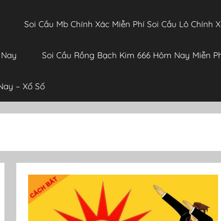
Soi Cầu Mb Chính Xác Miễn Phí Soi Cầu Lô Chính 
 Nay
Soi Cầu Rồng Bạch Kim 666 Hôm Nay Miễn Ph
Nay – Xổ Số