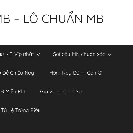
SMB – LÔ CHUẨN MB
ầu MB Víp nhất
Soi cầu MN chuẩn xác
ô Đề Chiều Nay
Hôm Nay Đánh Con Gì
MB Miễn Phí
Gio Vang Chot So
 Tỷ Lệ Trúng 99%