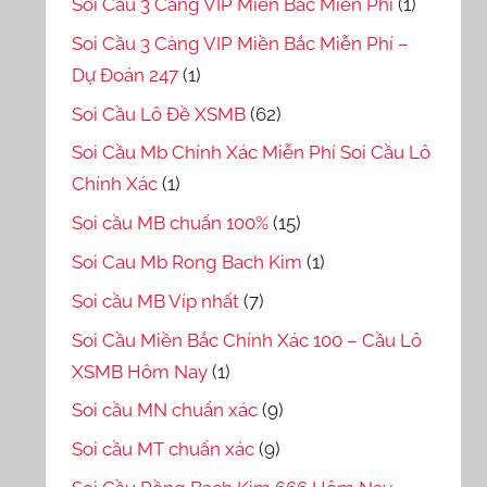
Soi Cầu 3 Càng VIP Miền Bắc Miễn Phí
(1)
Soi Cầu 3 Càng VIP Miền Bắc Miễn Phí –
Dự Đoán 247
(1)
Soi Cầu Lô Đề XSMB
(62)
Soi Cầu Mb Chính Xác Miễn Phí Soi Cầu Lô
Chính Xác
(1)
Soi cầu MB chuẩn 100%
(15)
Soi Cau Mb Rong Bach Kim
(1)
Soi cầu MB Víp nhất
(7)
Soi Cầu Miền Bắc Chính Xác 100 – Cầu Lô
XSMB Hôm Nay
(1)
Soi cầu MN chuẩn xác
(9)
Soi cầu MT chuẩn xác
(9)