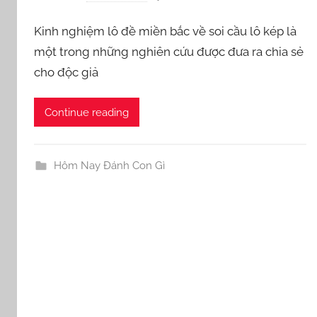
Kinh nghiệm lô đề miền bắc về soi cầu lô kép là
một trong những nghiên cứu được đưa ra chia sẻ
cho độc giả
Continue reading
Hôm Nay Đánh Con Gì