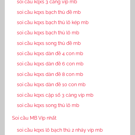
soi cầu kqxs 3 càng víp mb
soi cầu kqxs bạch thủ đề mb
soi cầu kqxs bạch thủ lô kép mb
soi cầu kqxs bạch thủ lô mb
soi cầu kqxs song thủ đề mb
soi cầu kqxs dàn đề 4 con mb
soi cầu kqxs dàn đề 6 con mb
soi cầu kqxs dàn đề 8 con mb
soi cầu kqxs dàn đề 10 con mb
soi cầu kqxs cặp số 3 càng víp mb
soi cầu kqxs song thủ lô mb
Soi cầu MB Víp nhất
soi cầu kqxs lô bạch thủ 2 nháy víp mb