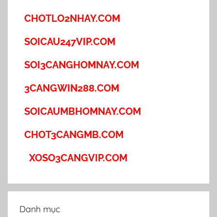
CHOTLO2NHAY.COM
SOICAU247VIP.COM
SOI3CANGHOMNAY.COM
3CANGWIN288.COM
SOICAUMBHOMNAY.COM
CHOT3CANGMB.COM
XOSO3CANGVIP.COM
Danh mục