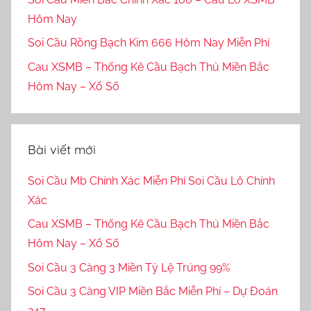
Hôm Nay
Soi Cầu Rồng Bạch Kim 666 Hôm Nay Miễn Phí
Cau XSMB – Thống Kê Cầu Bạch Thủ Miền Bắc
Hôm Nay – Xổ Số
Bài viết mới
Soi Cầu Mb Chính Xác Miễn Phí Soi Cầu Lô Chính
Xác
Cau XSMB – Thống Kê Cầu Bạch Thủ Miền Bắc
Hôm Nay – Xổ Số
Soi Cầu 3 Càng 3 Miền Tỷ Lệ Trúng 99%
Soi Cầu 3 Càng VIP Miền Bắc Miễn Phí – Dự Đoán
247