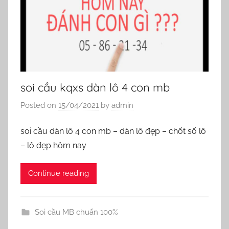
soi cầu kqxs dàn lô 4 con mb
Posted on
15/04/2021
by
admin
soi cầu dàn lô 4 con mb – dàn lô đẹp – chốt số lô
– lô đẹp hôm nay
Continue reading
Soi cầu MB chuẩn 100%