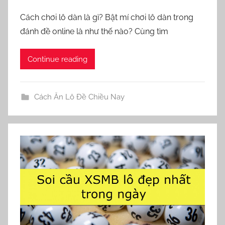
Cách chơi lô dàn là gì? Bật mí chơi lô dàn trong
đánh đề online là như thế nào? Cùng tìm
Continue reading
Cách Ăn Lô Đề Chiều Nay