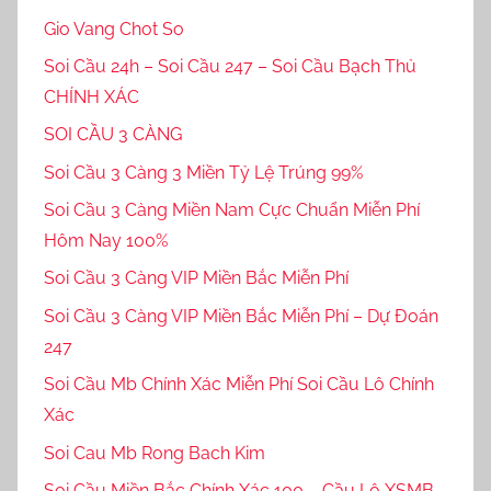
Gio Vang Chot So
Soi Cầu 24h – Soi Cầu 247 – Soi Cầu Bạch Thủ
CHÍNH XÁC
SOI CẦU 3 CÀNG
Soi Cầu 3 Càng 3 Miền Tỷ Lệ Trúng 99%
Soi Cầu 3 Càng Miền Nam Cực Chuẩn Miễn Phí
Hôm Nay 100%
Soi Cầu 3 Càng VIP Miền Bắc Miễn Phí
Soi Cầu 3 Càng VIP Miền Bắc Miễn Phí – Dự Đoán
247
Soi Cầu Mb Chính Xác Miễn Phí Soi Cầu Lô Chính
Xác
Soi Cau Mb Rong Bach Kim
Soi Cầu Miền Bắc Chính Xác 100 – Cầu Lô XSMB