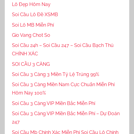
Lô Đẹp Hôm Nay
Soi Cầu Lô Đề XSMB
Soi Lô MB Miễn Phí
Gio Vang Chot So
Soi Cầu 24h – Soi Cầu 247 – Soi Cầu Bạch Thủ
CHÍNH XÁC
SOI CẦU 3 CÀNG
Soi Cầu 3 Càng 3 Miền Tỷ Lệ Trúng 99%
Soi Cầu 3 Càng Miền Nam Cực Chuẩn Miễn Phí
Hôm Nay 100%
Soi Cầu 3 Càng VIP Miền Bắc Miễn Phí
Soi Cầu 3 Càng VIP Miền Bắc Miễn Phí – Dự Đoán
247
Soi Cầu Mb Chính Xác Miễn Phí Soi Cầu Lô Chính