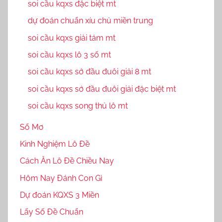
soi cầu kqxs đặc biệt mt
dự đoán chuẩn xíu chủ miền trung
soi cầu kqxs giải tám mt
soi cầu kqxs lô 3 số mt
soi cầu kqxs sớ đầu đuôi giải 8 mt
soi cầu kqxs sớ đầu đuôi giải đặc biệt mt
soi cầu kqxs song thủ lô mt
Sổ Mơ
Kinh Nghiệm Lô Đề
Cách Ăn Lô Đề Chiều Nay
Hôm Nay Đánh Con Gì
Dự đoán KQXS 3 Miền
Lấy Số Đề Chuẩn