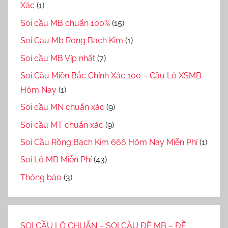
Xác
(1)
Soi cầu MB chuẩn 100%
(15)
Soi Cau Mb Rong Bach Kim
(1)
Soi cầu MB Víp nhất
(7)
Soi Cầu Miền Bắc Chính Xác 100 – Cầu Lô XSMB
Hôm Nay
(1)
Soi cầu MN chuẩn xác
(9)
Soi cầu MT chuẩn xác
(9)
Soi Cầu Rồng Bạch Kim 666 Hôm Nay Miễn Phí
(1)
Soi Lô MB Miễn Phí
(43)
Thông báo
(3)
SOI CẦU LÔ CHUẨN – SOI CẦU ĐỀ MB – ĐỀ