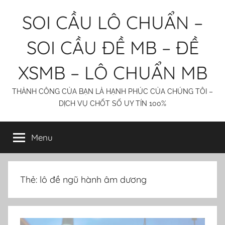
Skip
SOI CẦU LÔ CHUẨN –
to
content
SOI CẦU ĐỀ MB – ĐỀ
XSMB – LÔ CHUẨN MB
THÀNH CÔNG CỦA BẠN LÀ HẠNH PHÚC CỦA CHÚNG TÔI –
DỊCH VỤ CHỐT SỐ UY TÍN 100%
Menu
Thẻ:
lô đề ngũ hành âm dương