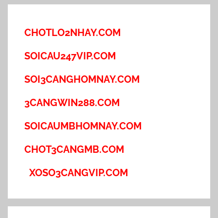
CHOTLO2NHAY.COM
SOICAU247VIP.COM
SOI3CANGHOMNAY.COM
3CANGWIN288.COM
SOICAUMBHOMNAY.COM
CHOT3CANGMB.COM
XOSO3CANGVIP.COM