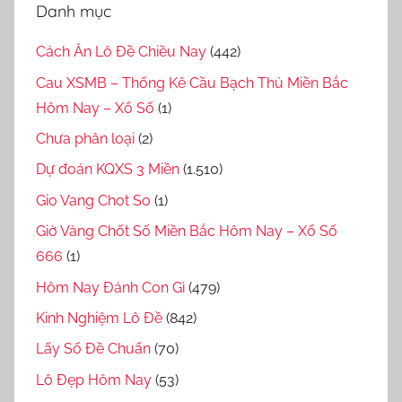
Danh mục
Cách Ăn Lô Đề Chiều Nay
(442)
Cau XSMB – Thống Kê Cầu Bạch Thủ Miền Bắc
Hôm Nay – Xổ Số
(1)
Chưa phân loại
(2)
Dự đoán KQXS 3 Miền
(1.510)
Gio Vang Chot So
(1)
Giờ Vàng Chốt Số Miền Bắc Hôm Nay – Xổ Số
666
(1)
Hôm Nay Đánh Con Gì
(479)
Kinh Nghiệm Lô Đề
(842)
Lấy Số Đề Chuẩn
(70)
Lô Đẹp Hôm Nay
(53)