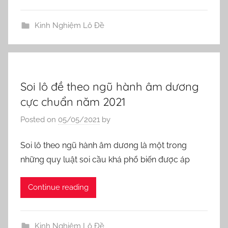
Kinh Nghiệm Lô Đề
Soi lô đề theo ngũ hành âm dương
cực chuẩn năm 2021
Posted on
05/05/2021
by
Soi lô theo ngũ hành âm dương là một trong
những quy luật soi cầu khá phổ biến được áp
Continue reading
Kinh Nghiệm Lô Đề