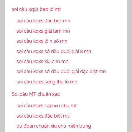
soi cầu kqxs bao lô mt
soi cầu kqxs đặc biệt mn
soi cầu kqxs giải tám mn
soi cầu kqxs lô 3 số mn
soi cầu kqxs sớ đầu đuôi giải 8 mn
soi cầu kqxs xíu chủ mn
soi cầu kqxs sớ đầu đuôi giải đặc biệt mn
soi cầu kqxs song thủ lô mn
Soi cầu MT chuẩn xác
soi cầu kqxs cặp xíu chủ mt
soi cầu kqxs đặc biệt mt
dự đoán chuẩn xíu chủ miền trung