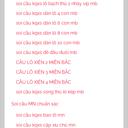
soi cầu kqxs lô bạch thủ 2 nháy víp mb
soi cầu kqxs dàn lô 4 con mb
soi cầu kqxs dàn lô 6 con mb
soi cầu kqxs dàn lô 8 con mb
soi cầu kqxs dàn lô 10 con mb
soi cầu kqxs đề đầu đuôi mb
CẦU LÔ XIÊN 2 MIỀN BẮC
CẦU LÔ XIÊN 3 MIỀN BẮC
CẦU LÔ XIÊN 4 MIỀN BẮC
soi cầu kqxs song thủ lô kép mb
Soi cầu MN chuẩn xác
soi cầu kqxs bao lô mn
soi cầu kqxs cặp xíu chủ mn