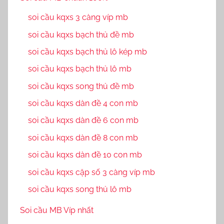
soi cầu kqxs 3 càng víp mb
soi cầu kqxs bạch thủ đề mb
soi cầu kqxs bạch thủ lô kép mb
soi cầu kqxs bạch thủ lô mb
soi cầu kqxs song thủ đề mb
soi cầu kqxs dàn đề 4 con mb
soi cầu kqxs dàn đề 6 con mb
soi cầu kqxs dàn đề 8 con mb
soi cầu kqxs dàn đề 10 con mb
soi cầu kqxs cặp số 3 càng víp mb
soi cầu kqxs song thủ lô mb
Soi cầu MB Víp nhất