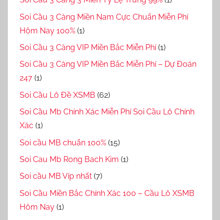
Soi Cầu 3 Càng Miền Nam Cực Chuẩn Miễn Phí
Hôm Nay 100%
(1)
Soi Cầu 3 Càng VIP Miền Bắc Miễn Phí
(1)
Soi Cầu 3 Càng VIP Miền Bắc Miễn Phí – Dự Đoán
247
(1)
Soi Cầu Lô Đề XSMB
(62)
Soi Cầu Mb Chính Xác Miễn Phí Soi Cầu Lô Chính
Xác
(1)
Soi cầu MB chuẩn 100%
(15)
Soi Cau Mb Rong Bach Kim
(1)
Soi cầu MB Víp nhất
(7)
Soi Cầu Miền Bắc Chính Xác 100 – Cầu Lô XSMB
Hôm Nay
(1)