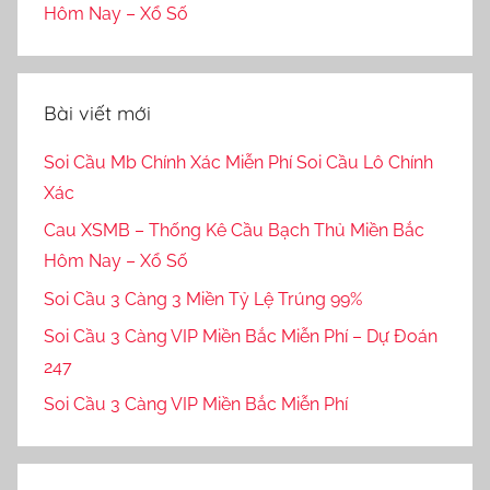
Hôm Nay – Xổ Số
Bài viết mới
Soi Cầu Mb Chính Xác Miễn Phí Soi Cầu Lô Chính
Xác
Cau XSMB – Thống Kê Cầu Bạch Thủ Miền Bắc
Hôm Nay – Xổ Số
Soi Cầu 3 Càng 3 Miền Tỷ Lệ Trúng 99%
Soi Cầu 3 Càng VIP Miền Bắc Miễn Phí – Dự Đoán
247
Soi Cầu 3 Càng VIP Miền Bắc Miễn Phí