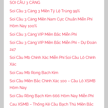
SOI CẦU 3 CÀNG
Soi Cầu 3 Càng 3 Miền Tỷ Lệ Trúng 99%
Soi Cầu 3 Càng Miền Nam Cực Chuẩn Miễn Phí
Hôm Nay 100%
Soi Cầu 3 Càng VIP Miền Bắc Miễn Phí
Soi Cầu 3 Càng VIP Miền Bắc Miễn Phí – Dự Đoán
247
Soi Cầu Mb Chính Xác Miễn Phí Soi Cầu Lô Chính
Xác
Soi Cau Mb Rong Bach Kim
Soi Cầu Miền Bắc Chính Xác 100 – Cầu Lô XSMB
Hôm Nay
Soi Cầu Rồng Bạch Kim 666 Hôm Nay Miễn Phí
Cau XSMB – Thống Kê Cầu Bạch Thủ Miền Bắc