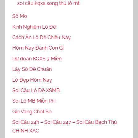
soi cầu kqxs song thủ lô mt
Sổ Mơ
Kinh Nghiệm Lô Đề
Cách Ăn Lô Đề Chiều Nay
Hôm Nay Đánh Con Gì
Dự đoán KQXS 3 Miền
Lấy Số Đề Chuẩn
Lô Đẹp Hôm Nay
Soi Cầu Lô Đề XSMB
Soi Lô MB Miễn Phí
Gio Vang Chot So
Soi Cầu 24h – Soi Cầu 247 – Soi Cầu Bạch Thủ
CHÍNH XÁC