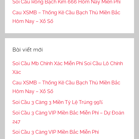
Soi Cầu Rồng Bạch Kim 666 Hôm Nay Miễn Phí
Cau XSMB – Thống Kê Cầu Bạch Thủ Miền Bắc
Hôm Nay – Xổ Số
Bài viết mới
Soi Cầu Mb Chính Xác Miễn Phí Soi Cầu Lô Chính
Xác
Cau XSMB – Thống Kê Cầu Bạch Thủ Miền Bắc
Hôm Nay – Xổ Số
Soi Cầu 3 Càng 3 Miền Tỷ Lệ Trúng 99%
Soi Cầu 3 Càng VIP Miền Bắc Miễn Phí – Dự Đoán
247
Soi Cầu 3 Càng VIP Miền Bắc Miễn Phí