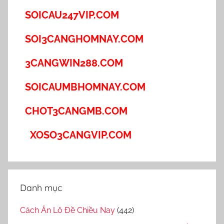
SOICAU247VIP.COM
SOI3CANGHOMNAY.COM
3CANGWIN288.COM
SOICAUMBHOMNAY.COM
CHOT3CANGMB.COM
XOSO3CANGVIP.COM
Danh mục
Cách Ăn Lô Đề Chiều Nay
(442)