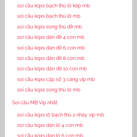
soi cầu kqxs bạch thủ lô kép mb
soi cầu kqxs bạch thủ lô mb
soi cầu kqxs song thủ đề mb
soi cầu kqxs dàn đề 4 con mb
soi cầu kqxs dàn đề 6 con mb
soi cầu kqxs dàn đề 8 con mb
soi cầu kqxs dàn đề 10 con mb
soi cầu kqxs cặp số 3 càng víp mb
soi cầu kqxs song thủ lô mb
Soi cầu MB Víp nhất
soi cầu kqxs lô bạch thủ 2 nháy víp mb
soi cầu kqxs dàn lô 4 con mb
soi cầu kqxs dàn lô 6 con mb