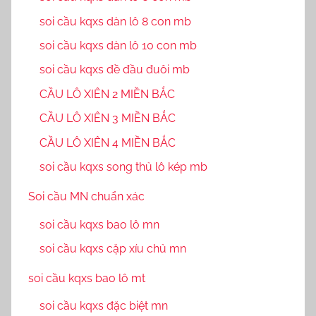
soi cầu kqxs dàn lô 8 con mb
soi cầu kqxs dàn lô 10 con mb
soi cầu kqxs đề đầu đuôi mb
CẦU LÔ XIÊN 2 MIỀN BẮC
CẦU LÔ XIÊN 3 MIỀN BẮC
CẦU LÔ XIÊN 4 MIỀN BẮC
soi cầu kqxs song thủ lô kép mb
Soi cầu MN chuẩn xác
soi cầu kqxs bao lô mn
soi cầu kqxs cặp xíu chủ mn
soi cầu kqxs bao lô mt
soi cầu kqxs đặc biệt mn