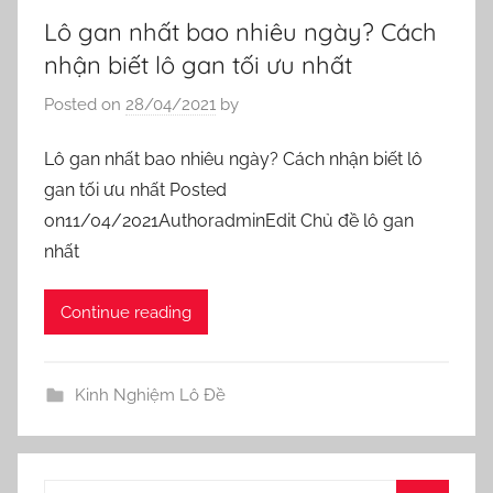
Lô gan nhất bao nhiêu ngày? Cách
nhận biết lô gan tối ưu nhất
Posted on
28/04/2021
by
Lô gan nhất bao nhiêu ngày? Cách nhận biết lô
gan tối ưu nhất Posted
on11/04/2021AuthoradminEdit Chủ đề lô gan
nhất
Continue reading
Kinh Nghiệm Lô Đề