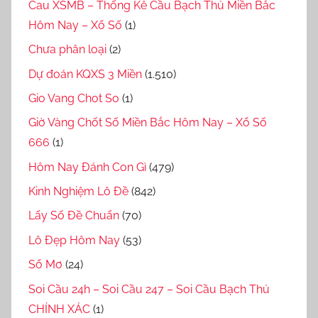
Cau XSMB – Thống Kê Cầu Bạch Thủ Miền Bắc
Hôm Nay – Xổ Số
(1)
Chưa phân loại
(2)
Dự đoán KQXS 3 Miền
(1.510)
Gio Vang Chot So
(1)
Giờ Vàng Chốt Số Miền Bắc Hôm Nay – Xổ Số
666
(1)
Hôm Nay Đánh Con Gì
(479)
Kinh Nghiệm Lô Đề
(842)
Lấy Số Đề Chuẩn
(70)
Lô Đẹp Hôm Nay
(53)
Sổ Mơ
(24)
Soi Cầu 24h – Soi Cầu 247 – Soi Cầu Bạch Thủ
CHÍNH XÁC
(1)