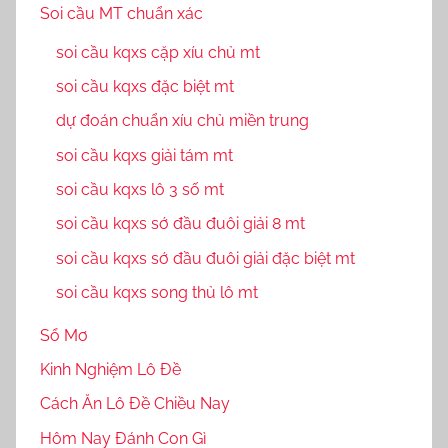
Soi cầu MT chuẩn xác
soi cầu kqxs cặp xíu chủ mt
soi cầu kqxs đặc biệt mt
dự đoán chuẩn xíu chủ miền trung
soi cầu kqxs giải tám mt
soi cầu kqxs lô 3 số mt
soi cầu kqxs sớ đầu đuôi giải 8 mt
soi cầu kqxs sớ đầu đuôi giải đặc biệt mt
soi cầu kqxs song thủ lô mt
Sổ Mơ
Kinh Nghiệm Lô Đề
Cách Ăn Lô Đề Chiều Nay
Hôm Nay Đánh Con Gì