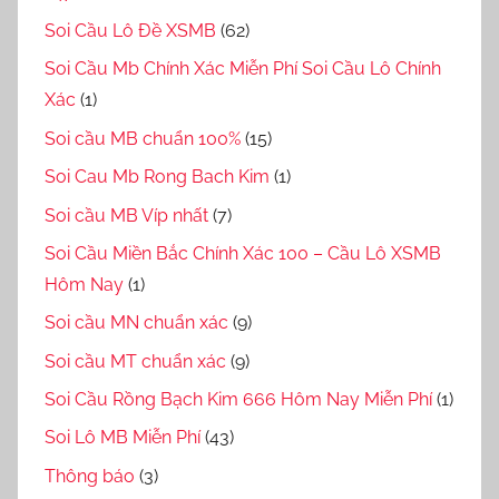
Soi Cầu Lô Đề XSMB
(62)
Soi Cầu Mb Chính Xác Miễn Phí Soi Cầu Lô Chính
Xác
(1)
Soi cầu MB chuẩn 100%
(15)
Soi Cau Mb Rong Bach Kim
(1)
Soi cầu MB Víp nhất
(7)
Soi Cầu Miền Bắc Chính Xác 100 – Cầu Lô XSMB
Hôm Nay
(1)
Soi cầu MN chuẩn xác
(9)
Soi cầu MT chuẩn xác
(9)
Soi Cầu Rồng Bạch Kim 666 Hôm Nay Miễn Phí
(1)
Soi Lô MB Miễn Phí
(43)
Thông báo
(3)