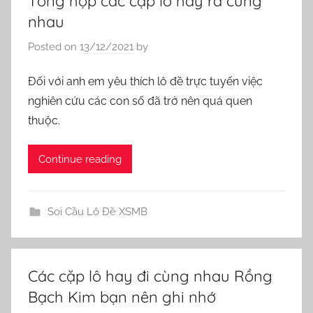
Tổng hợp các cặp lô hay ra cùng
nhau
Posted on
13/12/2021
by
Đối với anh em yêu thích lô đề trực tuyến việc
nghiên cứu các con số đã trở nên quá quen
thuộc.
Continue reading
Soi Cầu Lô Đề XSMB
Các cặp lô hay đi cùng nhau Rồng
Bạch Kim bạn nên ghi nhớ