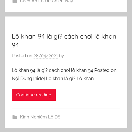
Cách Ăn Lô Đề Chiều Nay
Lô khan 94 là gì? cách chơi lô khan
94
Posted on
28/04/2021
by
Lô khan 94 là gì? cách chơi lô khan 94 Posted on
Nội Dung [hide] Lô khan là gì? Lô khan
Continue reading
Kinh Nghiệm Lô Đề