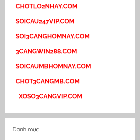
CHOTLO2NHAY.COM
SOICAU247VIP.COM
SOI3CANGHOMNAY.COM
3CANGWIN288.COM
SOICAUMBHOMNAY.COM
CHOT3CANGMB.COM
XOSO3CANGVIP.COM
Danh mục