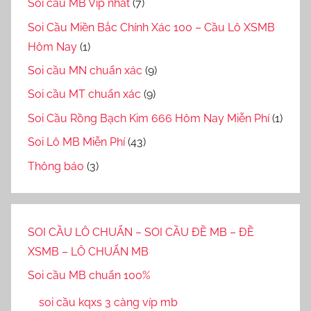
Soi cầu MB Víp nhất
(7)
Soi Cầu Miền Bắc Chính Xác 100 – Cầu Lô XSMB
Hôm Nay
(1)
Soi cầu MN chuẩn xác
(9)
Soi cầu MT chuẩn xác
(9)
Soi Cầu Rồng Bạch Kim 666 Hôm Nay Miễn Phí
(1)
Soi Lô MB Miễn Phí
(43)
Thông báo
(3)
SOI CẦU LÔ CHUẨN – SOI CẦU ĐỀ MB – ĐỀ
XSMB – LÔ CHUẨN MB
Soi cầu MB chuẩn 100%
soi cầu kqxs 3 càng víp mb