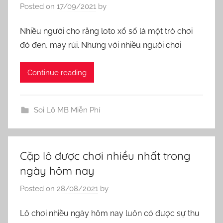
Posted on
17/09/2021
by
Nhiều người cho rằng loto xổ số là một trò chơi
đỏ đen, may rủi. Nhưng với nhiều người chơi
Continue reading
Soi Lô MB Miễn Phí
Cặp lô được chơi nhiều nhất trong
ngày hôm nay
Posted on
28/08/2021
by
Lô chơi nhiều ngày hôm nay luôn có được sự thu