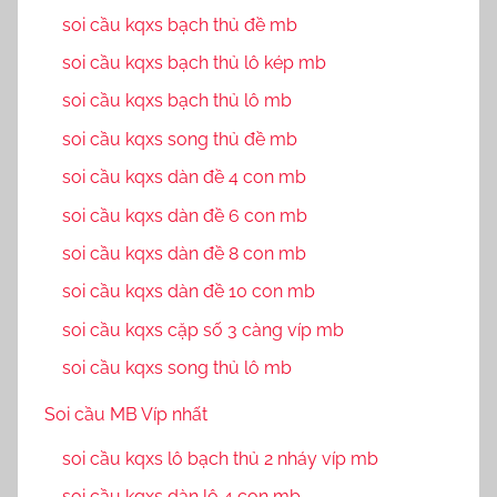
soi cầu kqxs bạch thủ đề mb
soi cầu kqxs bạch thủ lô kép mb
soi cầu kqxs bạch thủ lô mb
soi cầu kqxs song thủ đề mb
soi cầu kqxs dàn đề 4 con mb
soi cầu kqxs dàn đề 6 con mb
soi cầu kqxs dàn đề 8 con mb
soi cầu kqxs dàn đề 10 con mb
soi cầu kqxs cặp số 3 càng víp mb
soi cầu kqxs song thủ lô mb
Soi cầu MB Víp nhất
soi cầu kqxs lô bạch thủ 2 nháy víp mb
soi cầu kqxs dàn lô 4 con mb