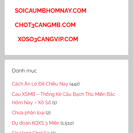
SOICAUMBHOMNAY.COM
CHOT3CANGMB.COM
XOSO3CANGVIP.COM
Danh mục
Cách Ăn Lô Đề Chiều Nay
(442)
Cau XSMB – Thống Kê Cầu Bạch Thủ Miền Bắc
Hôm Nay – Xổ Số
(1)
Chưa phân loại
(2)
Dự đoán KQXS 3 Miền
(1.510)