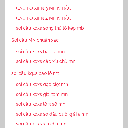
CẦU LÔ XIÊN 3 MIỀN BẮC
CẦU LÔ XIÊN 4 MIỀN BẮC
soi cầu kqxs song thủ lô kép mb
Soi cầu MN chuẩn xác
soi cầu kqxs bao lô mn
soi cầu kqxs cặp xíu chủ mn
soi cầu kqxs bao lô mt
soi cầu kqxs đặc biệt mn
soi cầu kqxs giải tám mn
soi cầu kqxs lô 3 số mn
soi cầu kqxs sớ đầu đuôi giải 8 mn
soi cầu kqxs xíu chủ mn