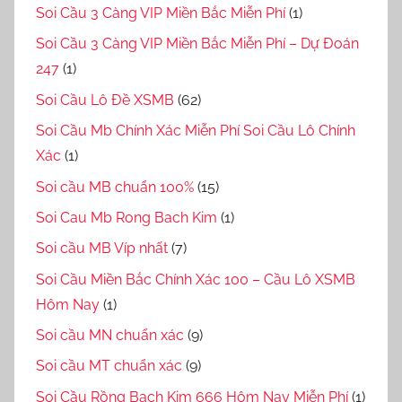
Soi Cầu 3 Càng VIP Miền Bắc Miễn Phí
(1)
Soi Cầu 3 Càng VIP Miền Bắc Miễn Phí – Dự Đoán
247
(1)
Soi Cầu Lô Đề XSMB
(62)
Soi Cầu Mb Chính Xác Miễn Phí Soi Cầu Lô Chính
Xác
(1)
Soi cầu MB chuẩn 100%
(15)
Soi Cau Mb Rong Bach Kim
(1)
Soi cầu MB Víp nhất
(7)
Soi Cầu Miền Bắc Chính Xác 100 – Cầu Lô XSMB
Hôm Nay
(1)
Soi cầu MN chuẩn xác
(9)
Soi cầu MT chuẩn xác
(9)
Soi Cầu Rồng Bạch Kim 666 Hôm Nay Miễn Phí
(1)