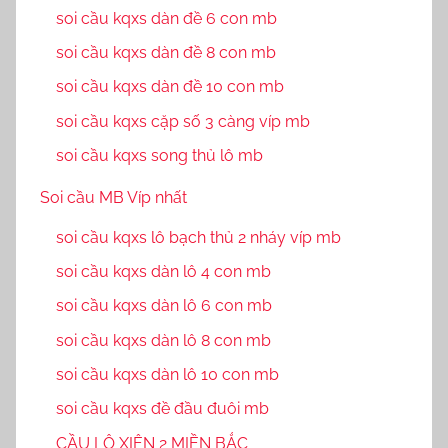
soi cầu kqxs dàn đề 6 con mb
soi cầu kqxs dàn đề 8 con mb
soi cầu kqxs dàn đề 10 con mb
soi cầu kqxs cặp số 3 càng víp mb
soi cầu kqxs song thủ lô mb
Soi cầu MB Víp nhất
soi cầu kqxs lô bạch thủ 2 nháy víp mb
soi cầu kqxs dàn lô 4 con mb
soi cầu kqxs dàn lô 6 con mb
soi cầu kqxs dàn lô 8 con mb
soi cầu kqxs dàn lô 10 con mb
soi cầu kqxs đề đầu đuôi mb
CẦU LÔ XIÊN 2 MIỀN BẮC