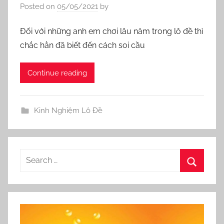
Posted on
05/05/2021
by
Đối với những anh em chơi lâu năm trong lô đề thì
chắc hẳn đã biết đến cách soi cầu
Continue reading
Kinh Nghiệm Lô Đề