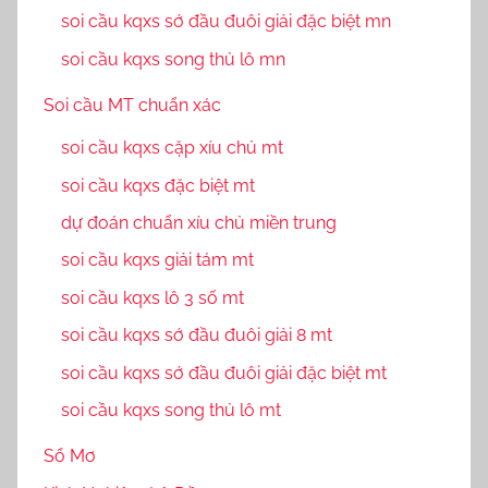
soi cầu kqxs sớ đầu đuôi giải đặc biệt mn
soi cầu kqxs song thủ lô mn
Soi cầu MT chuẩn xác
soi cầu kqxs cặp xíu chủ mt
soi cầu kqxs đặc biệt mt
dự đoán chuẩn xíu chủ miền trung
soi cầu kqxs giải tám mt
soi cầu kqxs lô 3 số mt
soi cầu kqxs sớ đầu đuôi giải 8 mt
soi cầu kqxs sớ đầu đuôi giải đặc biệt mt
soi cầu kqxs song thủ lô mt
Sổ Mơ