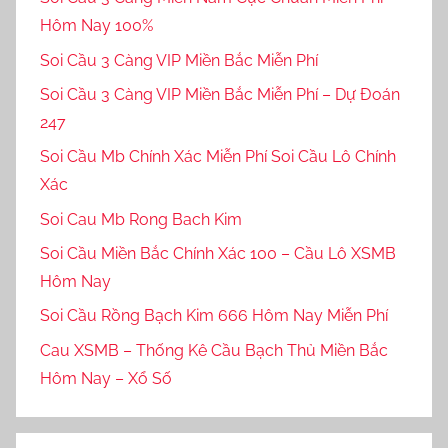
Hôm Nay 100%
Soi Cầu 3 Càng VIP Miền Bắc Miễn Phí
Soi Cầu 3 Càng VIP Miền Bắc Miễn Phí – Dự Đoán
247
Soi Cầu Mb Chính Xác Miễn Phí Soi Cầu Lô Chính
Xác
Soi Cau Mb Rong Bach Kim
Soi Cầu Miền Bắc Chính Xác 100 – Cầu Lô XSMB
Hôm Nay
Soi Cầu Rồng Bạch Kim 666 Hôm Nay Miễn Phí
Cau XSMB – Thống Kê Cầu Bạch Thủ Miền Bắc
Hôm Nay – Xổ Số