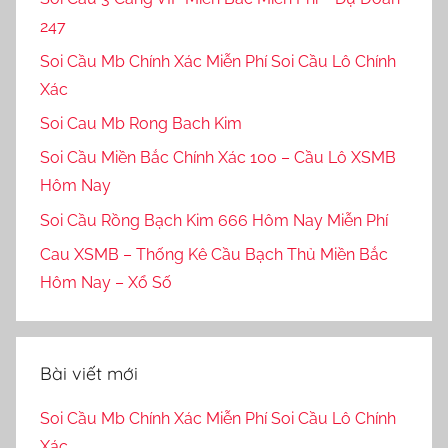
247
Soi Cầu Mb Chính Xác Miễn Phí Soi Cầu Lô Chính
Xác
Soi Cau Mb Rong Bach Kim
Soi Cầu Miền Bắc Chính Xác 100 – Cầu Lô XSMB
Hôm Nay
Soi Cầu Rồng Bạch Kim 666 Hôm Nay Miễn Phí
Cau XSMB – Thống Kê Cầu Bạch Thủ Miền Bắc
Hôm Nay – Xổ Số
Bài viết mới
Soi Cầu Mb Chính Xác Miễn Phí Soi Cầu Lô Chính
Xác