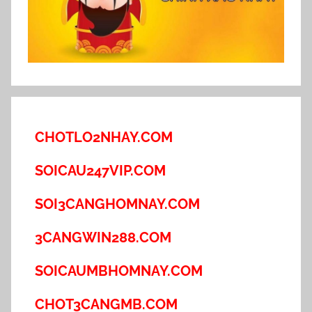
CHOTLO2NHAY.COM
SOICAU247VIP.COM
SOI3CANGHOMNAY.COM
3CANGWIN288.COM
SOICAUMBHOMNAY.COM
CHOT3CANGMB.COM