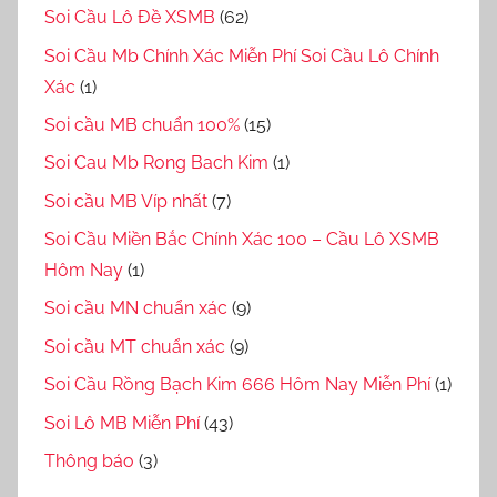
Soi Cầu Lô Đề XSMB
(62)
Soi Cầu Mb Chính Xác Miễn Phí Soi Cầu Lô Chính
Xác
(1)
Soi cầu MB chuẩn 100%
(15)
Soi Cau Mb Rong Bach Kim
(1)
Soi cầu MB Víp nhất
(7)
Soi Cầu Miền Bắc Chính Xác 100 – Cầu Lô XSMB
Hôm Nay
(1)
Soi cầu MN chuẩn xác
(9)
Soi cầu MT chuẩn xác
(9)
Soi Cầu Rồng Bạch Kim 666 Hôm Nay Miễn Phí
(1)
Soi Lô MB Miễn Phí
(43)
Thông báo
(3)