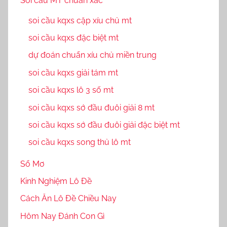
Soi cầu MT chuẩn xác
soi cầu kqxs cặp xíu chủ mt
soi cầu kqxs đặc biệt mt
dự đoán chuẩn xíu chủ miền trung
soi cầu kqxs giải tám mt
soi cầu kqxs lô 3 số mt
soi cầu kqxs sớ đầu đuôi giải 8 mt
soi cầu kqxs sớ đầu đuôi giải đặc biệt mt
soi cầu kqxs song thủ lô mt
Sổ Mơ
Kinh Nghiệm Lô Đề
Cách Ăn Lô Đề Chiều Nay
Hôm Nay Đánh Con Gì