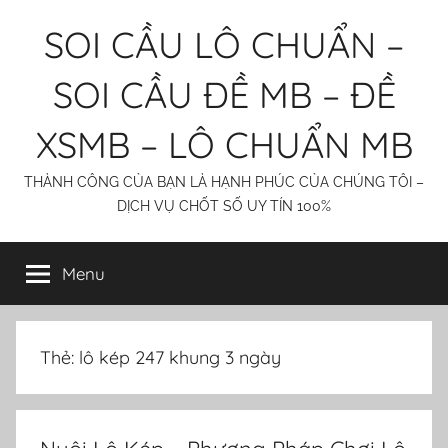
Skip
SOI CẦU LÔ CHUẨN –
to
content
SOI CẦU ĐỀ MB – ĐỀ
XSMB – LÔ CHUẨN MB
THÀNH CÔNG CỦA BẠN LÀ HẠNH PHÚC CỦA CHÚNG TÔI –
DỊCH VỤ CHỐT SỐ UY TÍN 100%
Menu
Thẻ:
lô kép 247 khung 3 ngày