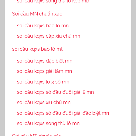
soi cầu kqxs song thủ lô kép mb
Soi cầu MN chuẩn xác
soi cầu kqxs bao lô mn
soi cầu kqxs cặp xíu chủ mn
soi cầu kqxs bao lô mt
soi cầu kqxs đặc biệt mn
soi cầu kqxs giải tám mn
soi cầu kqxs lô 3 số mn
soi cầu kqxs sớ đầu đuôi giải 8 mn
soi cầu kqxs xíu chủ mn
soi cầu kqxs sớ đầu đuôi giải đặc biệt mn
soi cầu kqxs song thủ lô mn