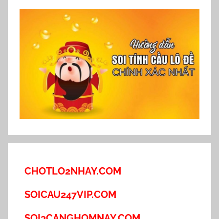
CHOTLO2NHAY.COM
SOICAU247VIP.COM
SOI3CANGHOMNAY.COM