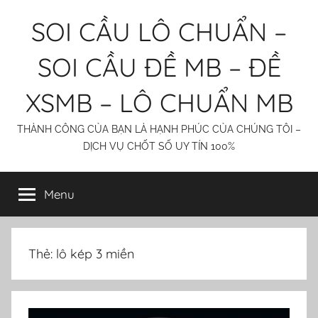
Skip
SOI CẦU LÔ CHUẨN –
to
content
SOI CẦU ĐỀ MB – ĐỀ
XSMB – LÔ CHUẨN MB
THÀNH CÔNG CỦA BẠN LÀ HẠNH PHÚC CỦA CHÚNG TÔI –
DỊCH VỤ CHỐT SỐ UY TÍN 100%
Menu
Thẻ:
lô kép 3 miền