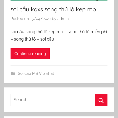
soi cầu kqxs song thủ lô kép mb
Posted on
15/04/2021
by
admin
soi cầu song thủ lô kép mb – song thủ lô miễn phí
– song thủ lô – soi cầu
Continue reading
Soi cầu MB Víp nhất