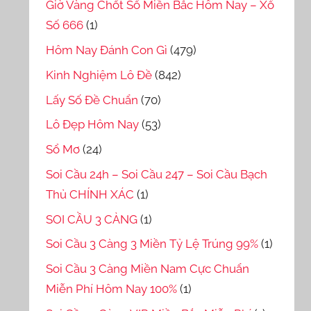
Giờ Vàng Chốt Số Miền Bắc Hôm Nay – Xổ
Số 666
(1)
Hôm Nay Đánh Con Gì
(479)
Kinh Nghiệm Lô Đề
(842)
Lấy Số Đề Chuẩn
(70)
Lô Đẹp Hôm Nay
(53)
Sổ Mơ
(24)
Soi Cầu 24h – Soi Cầu 247 – Soi Cầu Bạch
Thủ CHÍNH XÁC
(1)
SOI CẦU 3 CÀNG
(1)
Soi Cầu 3 Càng 3 Miền Tỷ Lệ Trúng 99%
(1)
Soi Cầu 3 Càng Miền Nam Cực Chuẩn
Miễn Phí Hôm Nay 100%
(1)