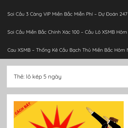
Soi Cầu 3 Càng VIP Miền Bắc Miễn Phí – Dự Đoán 247
Soi Cầu Miền Bắc Chính Xác 100 – Cầu Lô XSMB Hôm
Cau XSMB – Thống Kê Cầu Bạch Thủ Miền Bắc Hôm 
Thẻ:
lô kép 5 ngày