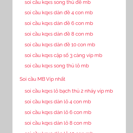
soi cầu kqxs song thủ đề mb
soi cầu kqxs dàn đề 4 con mb
soi cầu kqxs dàn đề 6 con mb
soi cầu kqxs dàn đề 8 con mb
soi cầu kqxs dàn đề 10 con mb
soi cầu kqxs cặp số 3 càng víp mb
soi cầu kqxs song thủ lô mb
Soi cầu MB Víp nhất
soi cầu kqxs lô bạch thủ 2 nháy víp mb
soi cầu kqxs dàn lô 4 con mb
soi cầu kqxs dàn lô 6 con mb
soi cầu kqxs dàn lô 8 con mb