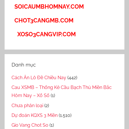
SOICAUMBHOMNAY.COM
CHOT3CANGMB.COM
XOSO3CANGVIP.COM
Danh mục
Cách Ăn Lô Đề Chiều Nay
(442)
Cau XSMB – Thống Kê Cầu Bạch Thủ Miền Bắc
Hôm Nay – Xổ Số
(1)
Chưa phân loại
(2)
Dự đoán KQXS 3 Miền
(1.510)
Gio Vang Chot So
(1)