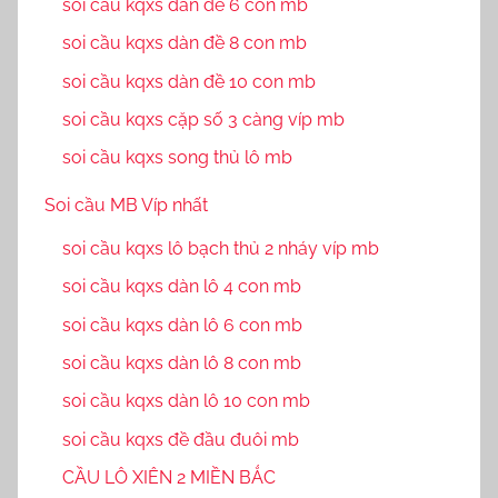
soi cầu kqxs dàn đề 6 con mb
soi cầu kqxs dàn đề 8 con mb
soi cầu kqxs dàn đề 10 con mb
soi cầu kqxs cặp số 3 càng víp mb
soi cầu kqxs song thủ lô mb
Soi cầu MB Víp nhất
soi cầu kqxs lô bạch thủ 2 nháy víp mb
soi cầu kqxs dàn lô 4 con mb
soi cầu kqxs dàn lô 6 con mb
soi cầu kqxs dàn lô 8 con mb
soi cầu kqxs dàn lô 10 con mb
soi cầu kqxs đề đầu đuôi mb
CẦU LÔ XIÊN 2 MIỀN BẮC