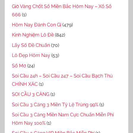
Giờ Vàng Chốt Số Miền Bắc Hôm Nay – Xổ Số
666
(1)
Hôm Nay Đánh Con Gì
(479)
Kinh Nghiệm Lô Đề
(842)
Lấy Số Đề Chuẩn
(70)
Lô Đẹp Hôm Nay
(53)
Sổ Mơ
(24)
Soi Cầu 24h – Soi Cầu 247 – Soi Cầu Bạch Thủ
CHÍNH XÁC
(1)
SOI CẦU 3 CÀNG
(1)
Soi Cầu 3 Càng 3 Miền Tỷ Lệ Trúng 99%
(1)
Soi Cầu 3 Càng Miền Nam Cực Chuẩn Miễn Phí
Hôm Nay 100%
(1)