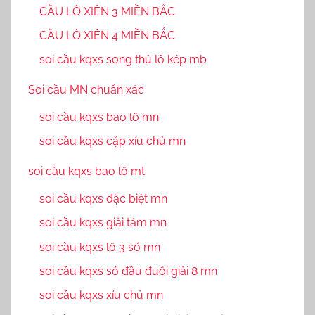
CẦU LÔ XIÊN 3 MIỀN BẮC
CẦU LÔ XIÊN 4 MIỀN BẮC
soi cầu kqxs song thủ lô kép mb
Soi cầu MN chuẩn xác
soi cầu kqxs bao lô mn
soi cầu kqxs cặp xíu chủ mn
soi cầu kqxs bao lô mt
soi cầu kqxs đặc biệt mn
soi cầu kqxs giải tám mn
soi cầu kqxs lô 3 số mn
soi cầu kqxs sớ đầu đuôi giải 8 mn
soi cầu kqxs xíu chủ mn