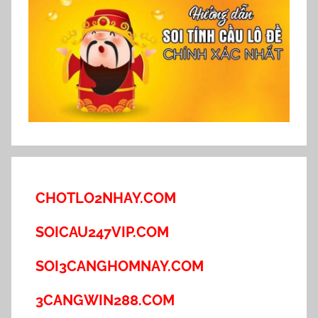
CHOTLO2NHAY.COM
SOICAU247VIP.COM
SOI3CANGHOMNAY.COM
3CANGWIN288.COM