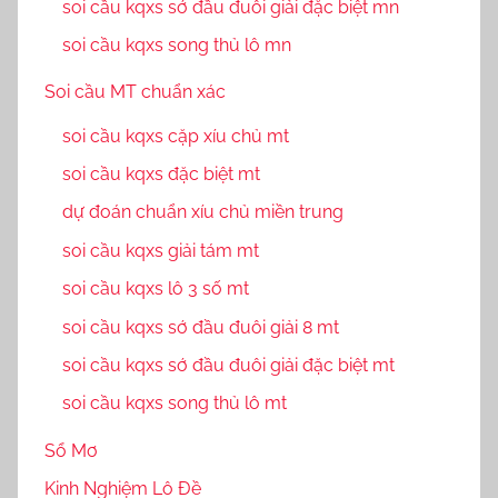
soi cầu kqxs sớ đầu đuôi giải đặc biệt mn
soi cầu kqxs song thủ lô mn
Soi cầu MT chuẩn xác
soi cầu kqxs cặp xíu chủ mt
soi cầu kqxs đặc biệt mt
dự đoán chuẩn xíu chủ miền trung
soi cầu kqxs giải tám mt
soi cầu kqxs lô 3 số mt
soi cầu kqxs sớ đầu đuôi giải 8 mt
soi cầu kqxs sớ đầu đuôi giải đặc biệt mt
soi cầu kqxs song thủ lô mt
Sổ Mơ
Kinh Nghiệm Lô Đề