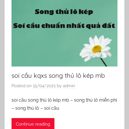
soi cầu kqxs song thủ lô kép mb
Posted on
15/04/2021
by
admin
soi cầu song thủ lô kép mb – song thủ lô miễn phí
– song thủ lô – soi cầu
Continue reading