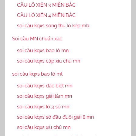
CẦU LÔ XIÊN 3 MIỀN BẮC
CẦU LÔ XIÊN 4 MIỀN BẮC
soi cầu kqxs song thủ lô kép mb
Soi cầu MN chuẩn xác
soi cầu kqxs bao lô mn
soi cầu kqxs cặp xíu chủ mn
soi cầu kqxs bao lô mt
soi cầu kqxs đặc biệt mn
soi cầu kqxs giải tám mn
soi cầu kqxs lô 3 số mn
soi cầu kqxs sớ đầu đuôi giải 8 mn
soi cầu kqxs xíu chủ mn