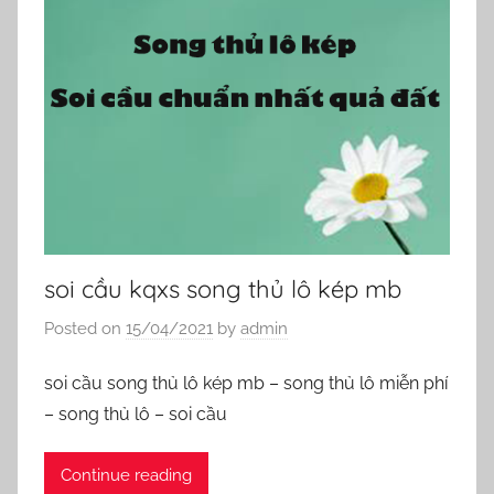
soi cầu kqxs song thủ lô kép mb
Posted on
15/04/2021
by
admin
soi cầu song thủ lô kép mb – song thủ lô miễn phí
– song thủ lô – soi cầu
Continue reading