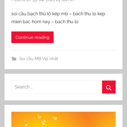
soi cầu bạch thủ lô kép mb – bach thu lo kep
mien bac hom nay – bach thu lo
Continue reading
Soi cầu MB Víp nhất