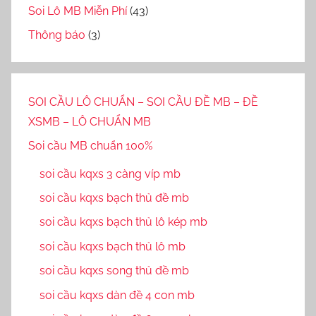
Soi Lô MB Miễn Phí
(43)
Thông báo
(3)
SOI CẦU LÔ CHUẨN – SOI CẦU ĐỀ MB – ĐỀ
XSMB – LÔ CHUẨN MB
Soi cầu MB chuẩn 100%
soi cầu kqxs 3 càng víp mb
soi cầu kqxs bạch thủ đề mb
soi cầu kqxs bạch thủ lô kép mb
soi cầu kqxs bạch thủ lô mb
soi cầu kqxs song thủ đề mb
soi cầu kqxs dàn đề 4 con mb