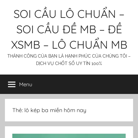
Skip
SOI CẦU LÔ CHUẨN –
to
content
SOI CẦU ĐỀ MB – ĐỀ
XSMB – LÔ CHUẨN MB
THÀNH CÔNG CỦA BẠN LÀ HẠNH PHÚC CỦA CHÚNG TÔI –
DỊCH VỤ CHỐT SỐ UY TÍN 100%
Menu
Thẻ:
lô kép ba miền hôm nay