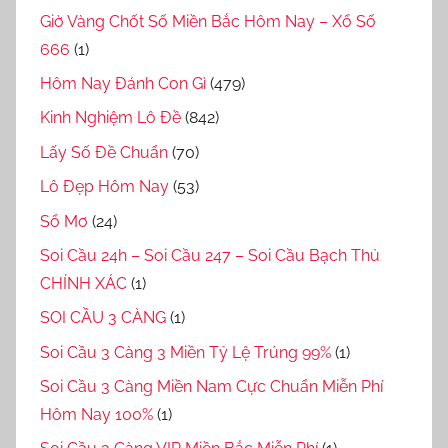
Giờ Vàng Chốt Số Miền Bắc Hôm Nay – Xổ Số
666
(1)
Hôm Nay Đánh Con Gì
(479)
Kinh Nghiệm Lô Đề
(842)
Lấy Số Đề Chuẩn
(70)
Lô Đẹp Hôm Nay
(53)
Sổ Mơ
(24)
Soi Cầu 24h – Soi Cầu 247 – Soi Cầu Bạch Thủ
CHÍNH XÁC
(1)
SOI CẦU 3 CÀNG
(1)
Soi Cầu 3 Càng 3 Miền Tỷ Lệ Trúng 99%
(1)
Soi Cầu 3 Càng Miền Nam Cực Chuẩn Miễn Phí
Hôm Nay 100%
(1)