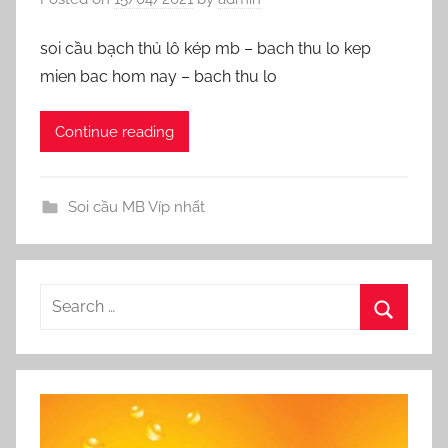
soi cầu bạch thủ lô kép mb – bach thu lo kep
mien bac hom nay – bach thu lo
Continue reading
Soi cầu MB Víp nhất