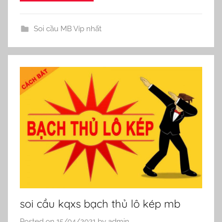
Soi cầu MB Víp nhất
soi cầu kqxs bạch thủ lô kép mb
Posted on
15/04/2021
by
admin