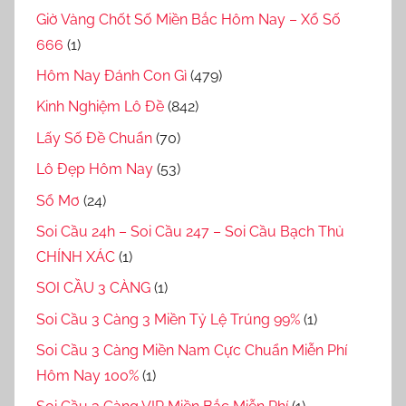
Giờ Vàng Chốt Số Miền Bắc Hôm Nay – Xổ Số
666
(1)
Hôm Nay Đánh Con Gì
(479)
Kinh Nghiệm Lô Đề
(842)
Lấy Số Đề Chuẩn
(70)
Lô Đẹp Hôm Nay
(53)
Sổ Mơ
(24)
Soi Cầu 24h – Soi Cầu 247 – Soi Cầu Bạch Thủ
CHÍNH XÁC
(1)
SOI CẦU 3 CÀNG
(1)
Soi Cầu 3 Càng 3 Miền Tỷ Lệ Trúng 99%
(1)
Soi Cầu 3 Càng Miền Nam Cực Chuẩn Miễn Phí
Hôm Nay 100%
(1)