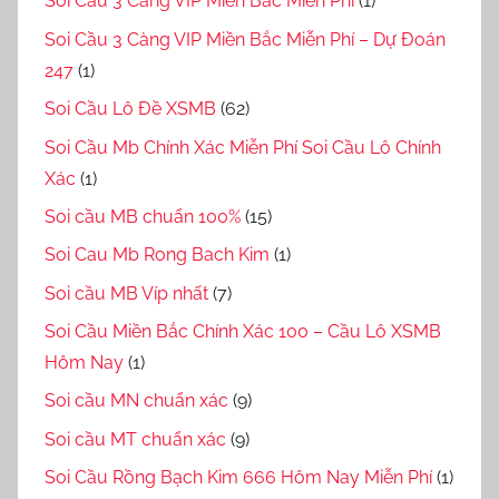
Soi Cầu 3 Càng VIP Miền Bắc Miễn Phí
(1)
Soi Cầu 3 Càng VIP Miền Bắc Miễn Phí – Dự Đoán
247
(1)
Soi Cầu Lô Đề XSMB
(62)
Soi Cầu Mb Chính Xác Miễn Phí Soi Cầu Lô Chính
Xác
(1)
Soi cầu MB chuẩn 100%
(15)
Soi Cau Mb Rong Bach Kim
(1)
Soi cầu MB Víp nhất
(7)
Soi Cầu Miền Bắc Chính Xác 100 – Cầu Lô XSMB
Hôm Nay
(1)
Soi cầu MN chuẩn xác
(9)
Soi cầu MT chuẩn xác
(9)
Soi Cầu Rồng Bạch Kim 666 Hôm Nay Miễn Phí
(1)