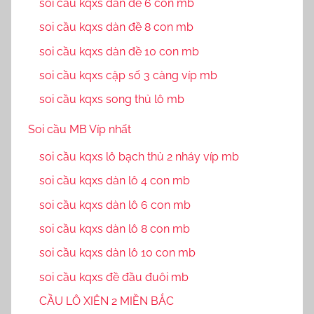
soi cầu kqxs dàn đề 6 con mb
soi cầu kqxs dàn đề 8 con mb
soi cầu kqxs dàn đề 10 con mb
soi cầu kqxs cặp số 3 càng víp mb
soi cầu kqxs song thủ lô mb
Soi cầu MB Víp nhất
soi cầu kqxs lô bạch thủ 2 nháy víp mb
soi cầu kqxs dàn lô 4 con mb
soi cầu kqxs dàn lô 6 con mb
soi cầu kqxs dàn lô 8 con mb
soi cầu kqxs dàn lô 10 con mb
soi cầu kqxs đề đầu đuôi mb
CẦU LÔ XIÊN 2 MIỀN BẮC