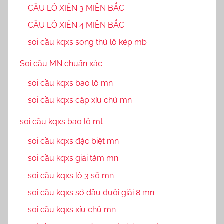
CẦU LÔ XIÊN 3 MIỀN BẮC
CẦU LÔ XIÊN 4 MIỀN BẮC
soi cầu kqxs song thủ lô kép mb
Soi cầu MN chuẩn xác
soi cầu kqxs bao lô mn
soi cầu kqxs cặp xíu chủ mn
soi cầu kqxs bao lô mt
soi cầu kqxs đặc biệt mn
soi cầu kqxs giải tám mn
soi cầu kqxs lô 3 số mn
soi cầu kqxs sớ đầu đuôi giải 8 mn
soi cầu kqxs xíu chủ mn