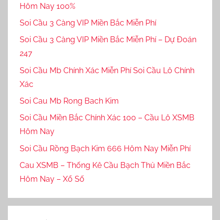
Hôm Nay 100%
Soi Cầu 3 Càng VIP Miền Bắc Miễn Phí
Soi Cầu 3 Càng VIP Miền Bắc Miễn Phí – Dự Đoán
247
Soi Cầu Mb Chính Xác Miễn Phí Soi Cầu Lô Chính
Xác
Soi Cau Mb Rong Bach Kim
Soi Cầu Miền Bắc Chính Xác 100 – Cầu Lô XSMB
Hôm Nay
Soi Cầu Rồng Bạch Kim 666 Hôm Nay Miễn Phí
Cau XSMB – Thống Kê Cầu Bạch Thủ Miền Bắc
Hôm Nay – Xổ Số