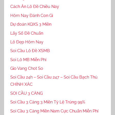
Cách Ăn Lô Đề Chiều Nay
Hôm Nay Đánh Con Gì
Dự đoán KQXS 3 Miền
Lấy Số Đề Chuẩn
Lô Đẹp Hôm Nay
Soi Cầu Lô Đề XSMB
Soi Lô MB Miễn Phí
Gio Vang Chot So
Soi Cầu 24h – Soi Cầu 247 – Soi Cầu Bạch Thủ
CHÍNH XÁC
SOI CẦU 3 CÀNG
Soi Cầu 3 Càng 3 Miền Tỷ Lệ Trúng 99%
Soi Cầu 3 Càng Miền Nam Cực Chuẩn Miễn Phí