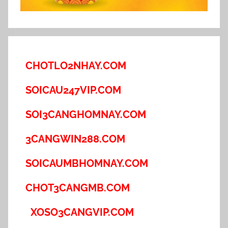
CHOTLO2NHAY.COM
SOICAU247VIP.COM
SOI3CANGHOMNAY.COM
3CANGWIN288.COM
SOICAUMBHOMNAY.COM
CHOT3CANGMB.COM
XOSO3CANGVIP.COM