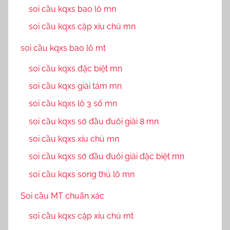
soi cầu kqxs bao lô mn
soi cầu kqxs cặp xíu chủ mn
soi cầu kqxs bao lô mt
soi cầu kqxs đặc biệt mn
soi cầu kqxs giải tám mn
soi cầu kqxs lô 3 số mn
soi cầu kqxs sớ đầu đuôi giải 8 mn
soi cầu kqxs xíu chủ mn
soi cầu kqxs sớ đầu đuôi giải đặc biệt mn
soi cầu kqxs song thủ lô mn
Soi cầu MT chuẩn xác
soi cầu kqxs cặp xíu chủ mt