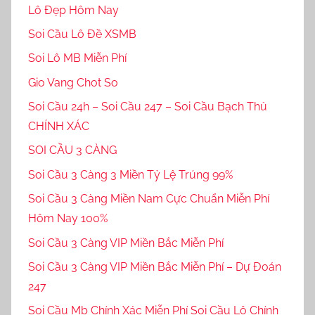
Lô Đẹp Hôm Nay
Soi Cầu Lô Đề XSMB
Soi Lô MB Miễn Phí
Gio Vang Chot So
Soi Cầu 24h – Soi Cầu 247 – Soi Cầu Bạch Thủ
CHÍNH XÁC
SOI CẦU 3 CÀNG
Soi Cầu 3 Càng 3 Miền Tỷ Lệ Trúng 99%
Soi Cầu 3 Càng Miền Nam Cực Chuẩn Miễn Phí
Hôm Nay 100%
Soi Cầu 3 Càng VIP Miền Bắc Miễn Phí
Soi Cầu 3 Càng VIP Miền Bắc Miễn Phí – Dự Đoán
247
Soi Cầu Mb Chính Xác Miễn Phí Soi Cầu Lô Chính