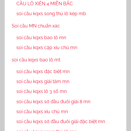
CẦU LÔ XIÊN 4 MIỀN BẮC
soi cầu kqxs song thủ lô kép mb
Soi cầu MN chuẩn xác
soi cầu kqxs bao lô mn
soi cầu kqxs cặp xíu chủ mn
soi cầu kqxs bao lô mt
soi cầu kqxs đặc biệt mn
soi cầu kqxs giải tám mn
soi cầu kqxs lô 3 số mn
soi cầu kqxs sớ đầu đuôi giải 8 mn
soi cầu kqxs xíu chủ mn
soi cầu kqxs sớ đầu đuôi giải đặc biệt mn