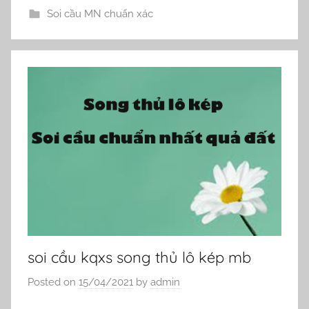
Soi cầu MN chuẩn xác
soi cầu kqxs song thủ lô kép mb
Posted on
15/04/2021
by
admin