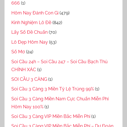
666
(1)
Hôm Nay Đánh Con Gì
(479)
Kinh Nghiệm Lô Đề
(842)
Lấy Số Đề Chuẩn
(70)
Lô Đẹp Hôm Nay
(53)
Sổ Mơ
(24)
Soi Cầu 24h – Soi Cầu 247 – Soi Cầu Bạch Thủ
CHÍNH XÁC
(1)
SOI CẦU 3 CÀNG
(1)
Soi Cầu 3 Càng 3 Miền Tỷ Lệ Trúng 99%
(1)
Soi Cầu 3 Càng Miền Nam Cực Chuẩn Miễn Phí
Hôm Nay 100%
(1)
Soi Cầu 3 Càng VIP Miền Bắc Miễn Phí
(1)
Soi Cầu 3 Càng VIP Miền Bắc Miễn Phí – Dự Đoán