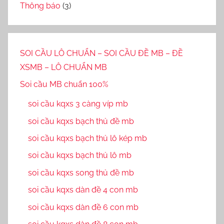
Thông báo
(3)
SOI CẦU LÔ CHUẨN – SOI CẦU ĐỀ MB – ĐỀ
XSMB – LÔ CHUẨN MB
Soi cầu MB chuẩn 100%
soi cầu kqxs 3 càng víp mb
soi cầu kqxs bạch thủ đề mb
soi cầu kqxs bạch thủ lô kép mb
soi cầu kqxs bạch thủ lô mb
soi cầu kqxs song thủ đề mb
soi cầu kqxs dàn đề 4 con mb
soi cầu kqxs dàn đề 6 con mb