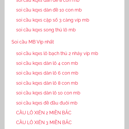
soi cầu kqxs dàn đề 8 con mb
soi cầu kqxs dàn đề 10 con mb
soi cầu kqxs cặp số 3 càng víp mb
soi cầu kqxs song thủ lô mb
Soi cầu MB Víp nhất
soi cầu kqxs lô bạch thủ 2 nháy víp mb
soi cầu kqxs dàn lô 4 con mb
soi cầu kqxs dàn lô 6 con mb
soi cầu kqxs dàn lô 8 con mb
soi cầu kqxs dàn lô 10 con mb
soi cầu kqxs đề đầu đuôi mb
CẦU LÔ XIÊN 2 MIỀN BẮC
CẦU LÔ XIÊN 3 MIỀN BẮC