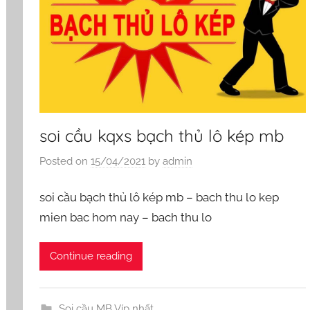
soi cầu kqxs bạch thủ lô kép mb
Posted on
15/04/2021
by
admin
soi cầu bạch thủ lô kép mb – bach thu lo kep
mien bac hom nay – bach thu lo
Continue reading
Soi cầu MB Víp nhất