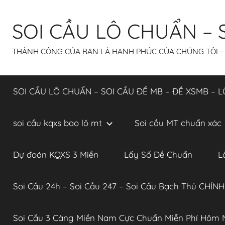
Skip
to
SOI CẦU LÔ CHUẨN – 
content
THÀNH CÔNG CỦA BẠN LÀ HẠNH PHÚC CỦA CHÚNG TÔI – D
SOI CẦU LÔ CHUẨN – SOI CẦU ĐỀ MB – ĐỀ XSMB – 
soi cầu kqxs bao lô mt
Soi cầu MT chuẩn xác
Dự đoán KQXS 3 Miền
Lấy Số Đề Chuẩn
L
Soi Cầu 24h – Soi Cầu 247 – Soi Cầu Bạch Thủ CHÍN
Soi Cầu 3 Càng Miền Nam Cực Chuẩn Miễn Phí Hôm 