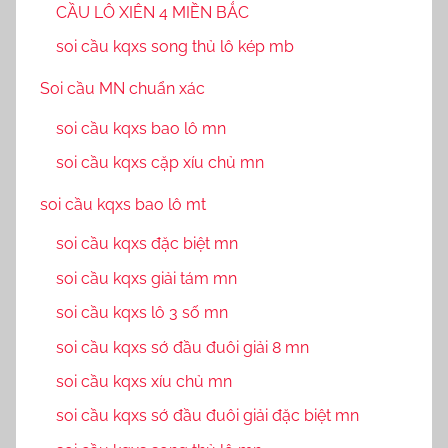
CẦU LÔ XIÊN 4 MIỀN BẮC
soi cầu kqxs song thủ lô kép mb
Soi cầu MN chuẩn xác
soi cầu kqxs bao lô mn
soi cầu kqxs cặp xíu chủ mn
soi cầu kqxs bao lô mt
soi cầu kqxs đặc biệt mn
soi cầu kqxs giải tám mn
soi cầu kqxs lô 3 số mn
soi cầu kqxs sớ đầu đuôi giải 8 mn
soi cầu kqxs xíu chủ mn
soi cầu kqxs sớ đầu đuôi giải đặc biệt mn