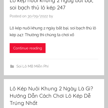
Lô kép nuôi khung 2 ngày bất bại,
soi bạch thủ lô kép 247
Posted on
30/09/2022
by
Lô kép nuôi khung 2 ngày bất bại, soi bạch thủ lô
kép 247. Thường thì chúng ta chơi xổ
Continue reading
Soi Lô MB Miễn Phí
Lô Kép Nuôi Khung 2 Ngày Là Gì?
Hướng Dẫn Cách Chơi Lô Kép Dễ
Trúng Nhất