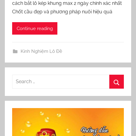
cách bắt lô kép khung max 2 ngày chính xác nhất
Chốt cầu đẹp và phương pháp nuôi hiệu quả
Continue reading
Kinh Nghiệm Lô Đề